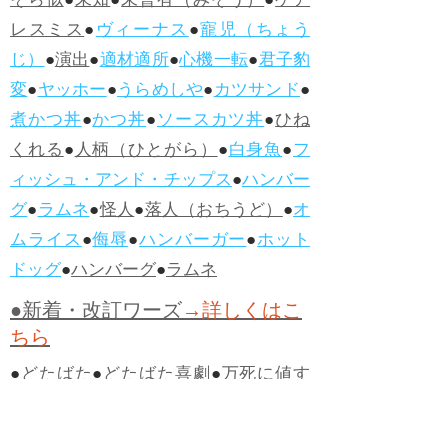
そら似
●
未知
●
未曾有（みぞう）
●
ケア
レスミス
●
ヴィーナス
●
寵児（ちょう
じ）
●
演出
●
適材適所
●
心機一転
●
君子豹
変
●
ヤッホー
●
うらめしや
●
カツサンド
●
煮かつ丼
●
かつ丼
●
ソースカツ丼
●
ひね
くれる
●
人柄（ひとがら）
●
白身魚
●
フ
ィッシュ・アンド・チップス
●
ハンバー
グ
●
ラムネ
●
怪人
●
落人（おちうど）
●
オ
ムライス
●
侮辱
●
ハンバーガー
●
ホット
ドッグ
●
ハンバーグ
●
ラムネ
●新着・改訂ワーズ
→詳しくはこ
ちら
●
どたばた
●
どたばた喜劇
●
万死に値す
る
●
右に出る者がいない
●
求めよさらば
与えられん
●
狭き門
●
チープ
●
子供だま