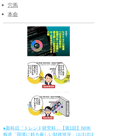
穴馬
本命
●新科目「トレンド研究科」【第1回】NHK
報道「国債に頼る厳しい財政状況」はほぼほ