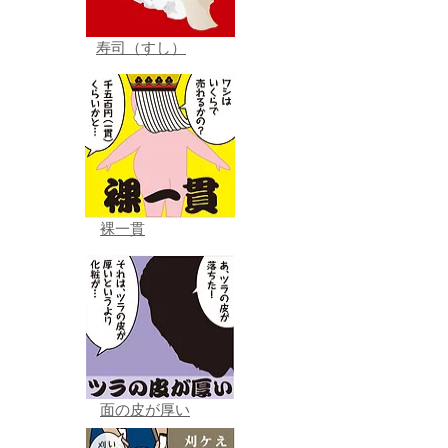
寿司（すし）
裸一貫
面の皮が厚い