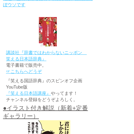
ぼウソです
講談社『辞書ではわからないニッポン
笑える日本語辞典』
電子書籍で販売中。
☞こちらへどうぞ
『笑える国語辞典』のスピンオフ企画
YouTube版
『笑える日本語講座』
やってます！
チャンネル登録をどうぞよろしく。
●イラスト付き解説（新着+定番
ギャラリー）