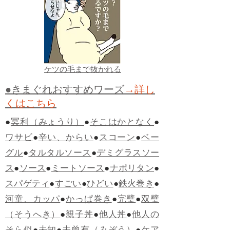
ケツの毛まで抜かれる
●きまぐれおすすめワーズ
→詳し
くはこちら
●
冥利（みょうり）
●
そこはかとなく
●
ワサビ
●
辛い、からい
●
スコーン
●
ベー
グル
●
タルタルソース
●
デミグラスソー
ス
●
ソース
●
ミートソース
●
ナポリタン
●
スパゲティ
●
すごい
●
ひどい
●
鉄火巻き
●
河童、カッパ
●
かっぱ巻き
●
完璧
●
双璧
（そうへき）
●
親子丼
●
他人丼
●
他人の