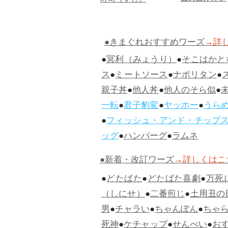
寿司（すし）
●きまぐれおすすめワーズ
→詳
●
冥利（みょうり）
●
そこはかと
ス
●
ミートソース
●
ナポリタン
●
親子丼
●
他人丼
●
他人のそら似
●
一転
●
君子豹変
●
ヤッホー
●
うら
●
フィッシュ・アンド・チップ
ッグ
●
ハンバーグ
●
ラムネ
●新着・改訂ワーズ
→詳しくはこ
●
どたばた
●
どたばた喜劇
●
万死
（しにせ）
●
二番煎じ
●
土用丑の
男
●
チャラい
●
ちゃんぽん
●
ちゃ
死神
●
ケチャップ
●
せんべい
●
お