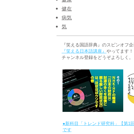
健康
健在
病気
気
『笑える国語辞典』のスピンオフ企画 
『笑える日本語講座』
やってます！
チャンネル登録をどうぞよろしく。
●新科目「トレンド研究科」【第1
です