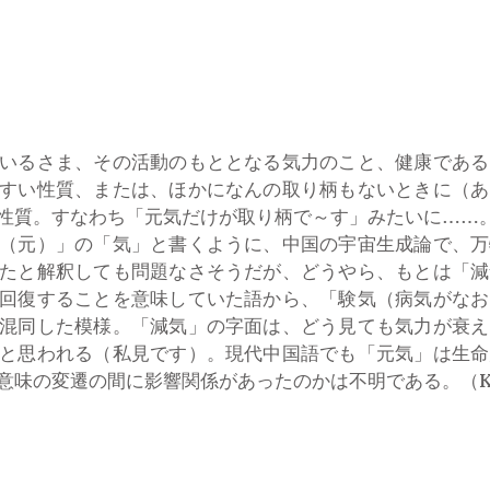
いるさま、その活動のもととなる気力のこと、健康である
すい性質、または、ほかになんの取り柄もないときに（あ
性質。すなわち「元気だけが取り柄で～す」みたいに……
（元）」の「気」と書くように、中国の宇宙生成論で、万
たと解釈しても問題なさそうだが、どうやら、もとは「減
回復することを意味していた語から、「験気（病気がなお
混同した模様。「減気」の字面は、どう見ても気力が衰え
と思われる（私見です）。現代中国語でも「元気」は生命
味の変遷の間に影響関係があったのかは不明である。（KAGA