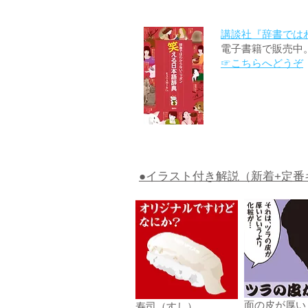
講談社『辞書では
電子書籍で販売中
☞こちらへどうぞ
●イラスト付き解説（新着+定番
面の皮が厚い