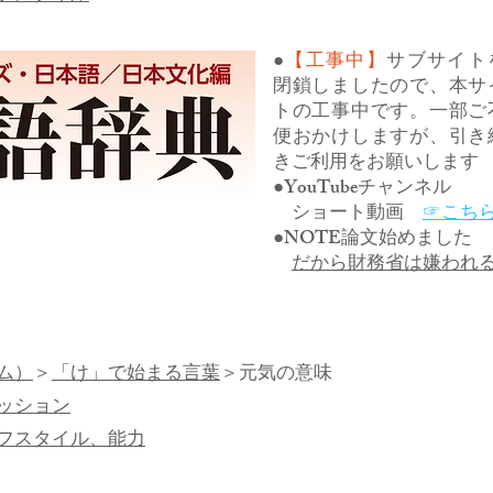
●
【工事中】
サブサイト
閉鎖しましたので、本サ
トの工事中です。一部ご
便おかけしますが、引き
きご利用をお願いします
●YouTubeチャンネル
ショート動画
☞こち
●NOTE論文始めました
だから財務省は嫌われ
ム）
＞
「け」で始まる言葉
＞元気の意味
ッション
フスタイル、能力