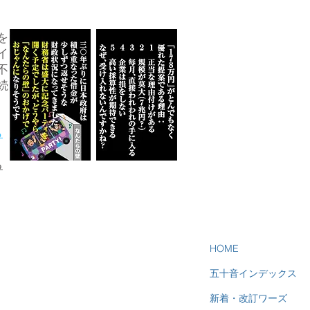
を
イ
不
続
ら
る
HOME
五十音インデックス
新着・改訂ワーズ