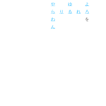
や
ゆ
よ
ら
り
る
れ
ろ
わ
を
ん