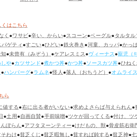
伸びしろ
しくはこちら
なく
●
ワサビ
●
辛い、からい
●
スコーン
●
ベーグル
●
タルタル
スパゲティ
●
すごい
●
ひどい
●
鉄火巻き
●
河童、カッパ
●
かっ
未知
●
未曾有（みぞう）
●
ケアレスミス
●
ヴィーナス
●
寵児（
めしや
●
カツサンド
●
煮かつ丼
●
かつ丼
●
ソースカツ丼
●
ひねく
ス
●
ハンバーグ
●
ラムネ
●
怪人
●
落人（おちうど）
●
オムライ
ちら
に値する
●
右に出る者がいない
●
求めよさらば与えられん
●
日
●
土用
●
自画自賛
●
手前味噌
●
ツケが回ってくる
●
付け、ツ
らんぽらん
●
アフタヌーンティー
●
けだもの、獣
●
骨皮筋右衛
すそわけ
●
貧乏くじ
●
貧乏暇無し
●
貧すれば鈍する
●
貧乏神
●
七