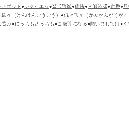
ースポット
●
レクイエム
●
普通選挙
●
痛快
●
交通渋滞
●
定番
●
見
々囂々（けんけんごうごう）
●
侃々諤々（かんかんがくがく
ち呑み
●
にっちもさっちも
●
ご破算になる
●
願いましては
●
く