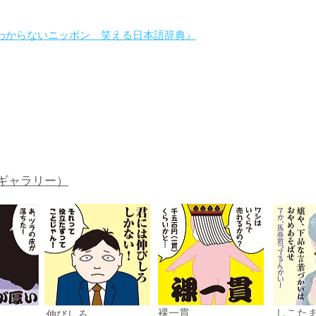
わからないニッポン 笑える日本語辞典』
。
ギャラリー）
裸一貫
しこた