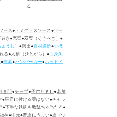
る
ソース
●
デミグラスソース
●
ソー
ぱ巻き
●
完璧
●
双璧（そうへき）
●
ちょうじ）
●
演出
●
適材適所
●
心機
れる
●
人柄（ひとがら）
●
白身魚
ス
●
侮辱
●
ハンバーガー
●
ホットド
狭き門
●
チープ
●
子供だまし
●
老舗
ケ
●
馬鹿に付ける薬はない
●
チャラ
門
●
下手な鉄砲も数撃ちゃ当たる
●
福神
●
中元
●
普通にうまい
●
通（つ