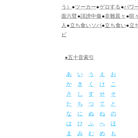
う）
●
ツーカー
●
ゲロする
●
パワ
面六臂
●
誹謗中傷
●
非難囂々
●
喧
人
●
立ち食いソバ
●
立ち食い
●
立
ビ
●五十音索引
あ
い
う
え
お
か
き
く
け
こ
さ
し
す
せ
そ
た
ち
つ
て
と
な
に
ぬ
ね
の
は
ひ
ふ
へ
ほ
ま
み
む
め
も