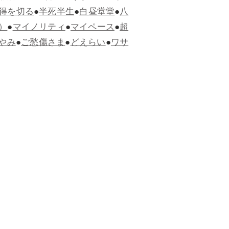
得を切る
●
半死半生
●
白昼堂堂
●
八
）
●
マイノリティ
●
マイペース
●
超
やみ
●
ご愁傷さま
●
どえらい
●
ワサ