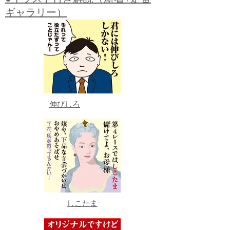
ギャラリー）
伸びしろ
しこたま