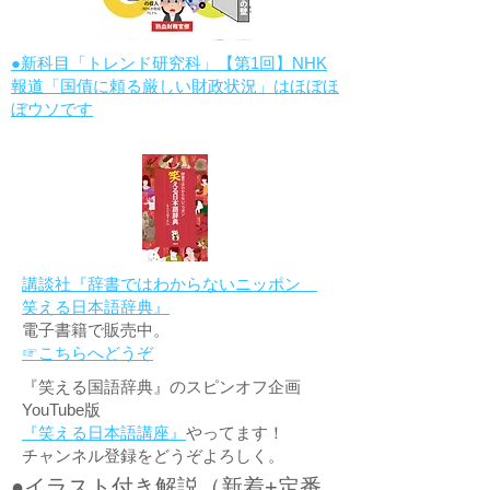
●新科目「トレンド研究科」【第1回】NHK
報道「国債に頼る厳しい財政状況」はほぼほ
ぼウソです
講談社『辞書ではわからないニッポン
笑える日本語辞典』
電子書籍で販売中。
☞こちらへどうぞ
『笑える国語辞典』のスピンオフ企画
YouTube版
『笑える日本語講座』
やってます！
チャンネル登録をどうぞよろしく。
●イラスト付き解説（新着+定番