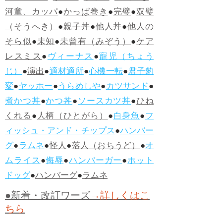
河童、カッパ
●
かっぱ巻き
●
完璧
●
双璧
（そうへき）
●
親子丼
●
他人丼
●
他人の
そら似
●
未知
●
未曾有（みぞう）
●
ケア
レスミス
●
ヴィーナス
●
寵児（ちょう
じ）
●
演出
●
適材適所
●
心機一転
●
君子豹
変
●
ヤッホー
●
うらめしや
●
カツサンド
●
煮かつ丼
●
かつ丼
●
ソースカツ丼
●
ひね
くれる
●
人柄（ひとがら）
●
白身魚
●
フ
ィッシュ・アンド・チップス
●
ハンバー
グ
●
ラムネ
●
怪人
●
落人（おちうど）
●
オ
ムライス
●
侮辱
●
ハンバーガー
●
ホット
ドッグ
●
ハンバーグ
●
ラムネ
●新着・改訂ワーズ
→詳しくはこ
ちら