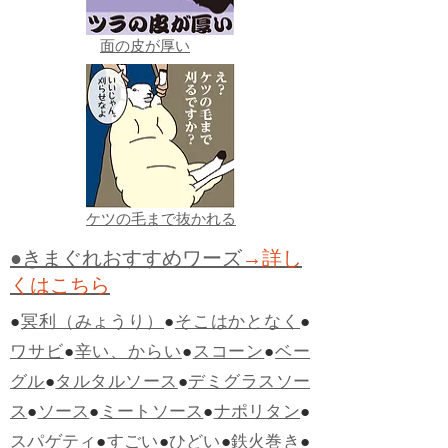
面の皮が厚い
ケツの毛まで抜かれる
●きまぐれおすすめワーズ
→詳し
くはこちら
●
冥利（みょうり）
●
そこはかとなく
●
ワサビ
●
辛い、からい
●
スコーン
●
ベー
グル
●
タルタルソース
●
デミグラスソー
ス
●
ソース
●
ミートソース
●
ナポリタン
●
スパゲティ
●
すごい
●
ひどい
●
鉄火巻き
●