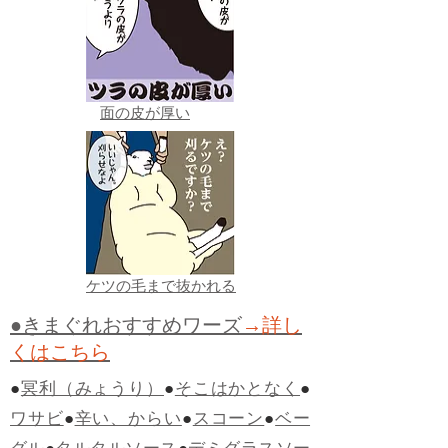
面の皮が厚い
ケツの毛まで抜かれる
●きまぐれおすすめワーズ
→詳し
くはこちら
●
冥利（みょうり）
●
そこはかとなく
●
ワサビ
●
辛い、からい
●
スコーン
●
ベー