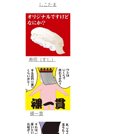
しこたま
寿司（すし）
裸一貫