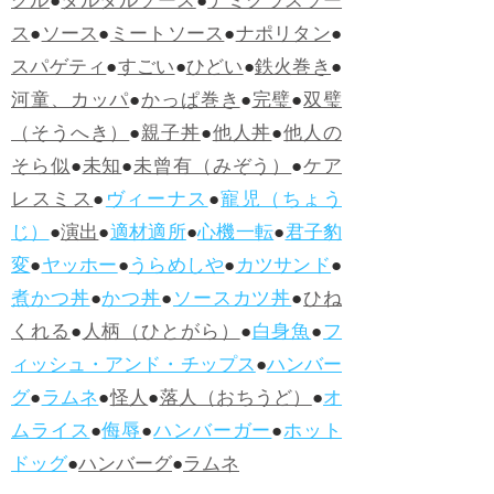
グル
●
タルタルソース
●
デミグラスソー
ス
●
ソース
●
ミートソース
●
ナポリタン
●
スパゲティ
●
すごい
●
ひどい
●
鉄火巻き
●
河童、カッパ
●
かっぱ巻き
●
完璧
●
双璧
（そうへき）
●
親子丼
●
他人丼
●
他人の
そら似
●
未知
●
未曾有（みぞう）
●
ケア
レスミス
●
ヴィーナス
●
寵児（ちょう
じ）
●
演出
●
適材適所
●
心機一転
●
君子豹
変
●
ヤッホー
●
うらめしや
●
カツサンド
●
煮かつ丼
●
かつ丼
●
ソースカツ丼
●
ひね
くれる
●
人柄（ひとがら）
●
白身魚
●
フ
ィッシュ・アンド・チップス
●
ハンバー
グ
●
ラムネ
●
怪人
●
落人（おちうど）
●
オ
ムライス
●
侮辱
●
ハンバーガー
●
ホット
ドッグ
●
ハンバーグ
●
ラムネ