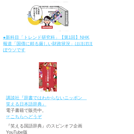
●新科目「トレンド研究科」【第1回】NHK
報道「国債に頼る厳しい財政状況」はほぼほ
ぼウソです
講談社『辞書ではわからないニッポン
笑える日本語辞典』
電子書籍で販売中。
☞こちらへどうぞ
『笑える国語辞典』のスピンオフ企画
YouTube版