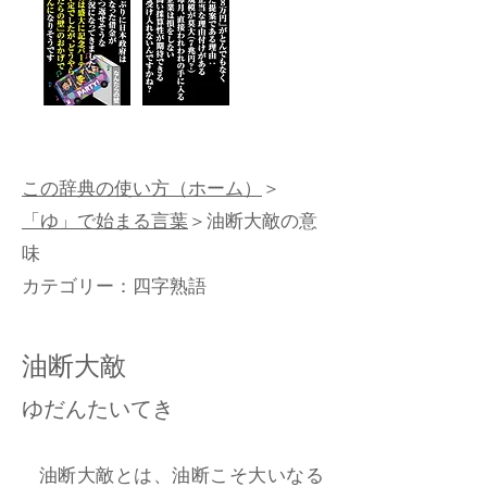
この辞典の使い方（ホーム）
＞
「ゆ」で始まる言葉
＞油断大敵の意
味
カテゴリー：
四字熟語
油断大敵
ゆだんたいてき
油断大敵とは、油断こそ大いなる