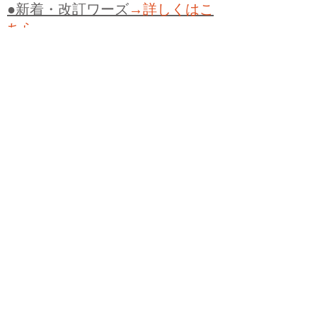
●新着・改訂ワーズ
→詳しくはこ
ちら
●
どたばた
●
どたばた喜劇
●
万死に値す
る
●
右に出る者がいない
●
求めよさらば
与えられん
●
狭き門
●
チープ
●
子供だま
し
●
老舗（しにせ）
●
二番煎じ
●
土用丑
の日
●
土用
●
自画自賛
●
手前味噌
●
ツケが
回ってくる
●
付け、ツケ
●
馬鹿に付ける
薬はない
●
チャラ男
●
チャラい
●
ちゃん
ぽん
●
ちゃらんぽらん
●
アフタヌーンテ
ィー
●
けだもの、獣
●
骨皮筋右衛門
●
下
手な鉄砲も数撃ちゃ当たる
●
死神
●
ケチ
ャップ
●
せんべい
●
おすそわけ
●
貧乏く
じ
●
貧乏暇無し
●
貧すれば鈍する
●
貧乏
神
●
七福神
●
中元
●
普通にうまい
●
通（つ