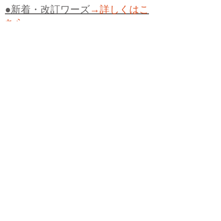
●新着・改訂ワーズ
→詳しくはこ
ちら
●
どたばた
●
どたばた喜劇
●
万死に値す
る
●
右に出る者がいない
●
求めよさらば
与えられん
●
狭き門
●
チープ
●
子供だま
し
●
老舗（しにせ）
●
二番煎じ
●
土用丑
の日
●
土用
●
自画自賛
●
手前味噌
●
ツケが
回ってくる
●
付け、ツケ
●
馬鹿に付ける
薬はない
●
チャラ男
●
チャラい
●
ちゃん
ぽん
●
ちゃらんぽらん
●
アフタヌーンテ
ィー
●
けだもの、獣
●
骨皮筋右衛門
●
下
手な鉄砲も数撃ちゃ当たる
●
死神
●
ケチ
ャップ
●
せんべい
●
おすそわけ
●
貧乏く
じ
●
貧乏暇無し
●
貧すれば鈍する
●
貧乏
神
●
七福神
●
中元
●
普通にうまい
●
通（つ