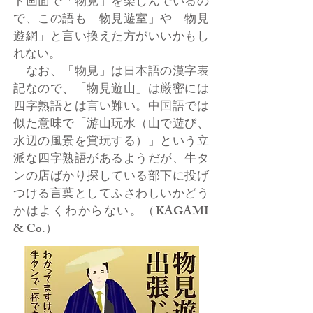
ト画面で「物見」を楽しんでいるの
で、この語も「物見遊室」や「物見
遊網」と言い換えた方がいいかもし
れない。
なお、「物見」は日本語の漢字表
記なので、「物見遊山」は厳密には
四字熟語とは言い難い。中国語では
似た意味で「游山玩水（山で遊び、
水辺の風景を賞玩する）」という立
派な四字熟語があるようだが、牛タ
ンの店ばかり探している部下に投げ
つける言葉としてふさわしいかどう
かはよくわからない。（KAGAMI
& Co.）