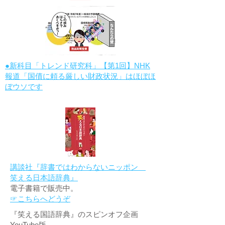
●新科目「トレンド研究科」【第1回】NHK
報道「国債に頼る厳しい財政状況」はほぼほ
ぼウソです
講談社『辞書ではわからないニッポン
笑える日本語辞典』
電子書籍で販売中。
☞こちらへどうぞ
『笑える国語辞典』のスピンオフ企画
YouTube版