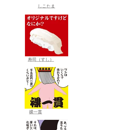
しこたま
寿司（すし）
裸一貫