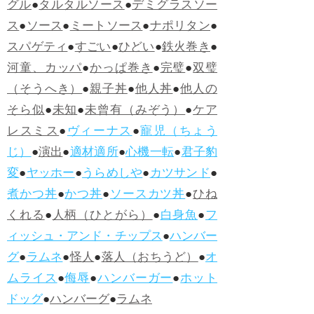
グル
●
タルタルソース
●
デミグラスソー
ス
●
ソース
●
ミートソース
●
ナポリタン
●
スパゲティ
●
すごい
●
ひどい
●
鉄火巻き
●
河童、カッパ
●
かっぱ巻き
●
完璧
●
双璧
（そうへき）
●
親子丼
●
他人丼
●
他人の
そら似
●
未知
●
未曾有（みぞう）
●
ケア
レスミス
●
ヴィーナス
●
寵児（ちょう
じ）
●
演出
●
適材適所
●
心機一転
●
君子豹
変
●
ヤッホー
●
うらめしや
●
カツサンド
●
煮かつ丼
●
かつ丼
●
ソースカツ丼
●
ひね
くれる
●
人柄（ひとがら）
●
白身魚
●
フ
ィッシュ・アンド・チップス
●
ハンバー
グ
●
ラムネ
●
怪人
●
落人（おちうど）
●
オ
ムライス
●
侮辱
●
ハンバーガー
●
ホット
ドッグ
●
ハンバーグ
●
ラムネ