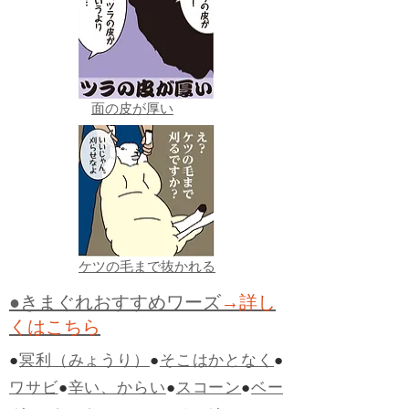
面の皮が厚い
ケツの毛まで抜かれる
●きまぐれおすすめワーズ
→詳し
くはこちら
●
冥利（みょうり）
●
そこはかとなく
●
ワサビ
●
辛い、からい
●
スコーン
●
ベー