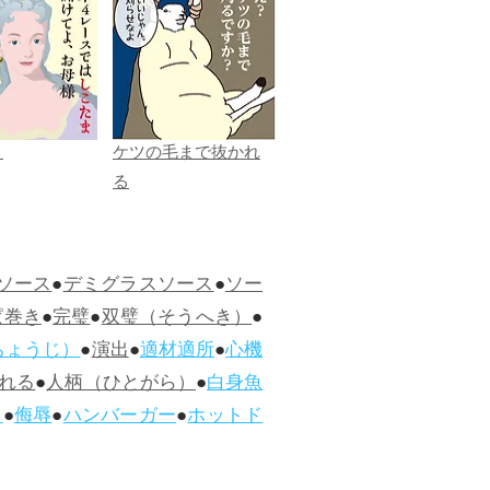
ま
ケツの毛まで抜かれ
る
ソース
●
デミグラスソース
●
ソー
ぱ巻き
●
完璧
●
双璧（そうへき）
●
ちょうじ）
●
演出
●
適材適所
●
心機
れる
●
人柄（ひとがら）
●
白身魚
ス
●
侮辱
●
ハンバーガー
●
ホットド