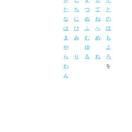
さ
し
す
せ
そ
た
ち
つ
て
と
な
に
ぬ
ね
の
は
ひ
ふ
へ
ほ
ま
み
む
め
も
や
ゆ
よ
ら
り
る
れ
ろ
わ
を
ん