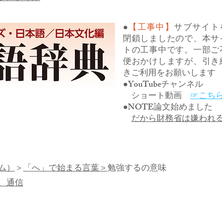
●
【工事中】
サブサイト
閉鎖しましたので、本サ
トの工事中です。一部ご
便おかけしますが、引き
きご利用をお願いします
●YouTubeチャンネル
ショート動画
☞こち
●NOTE論文始めました
だから財務省は嫌われ
ム）
＞
「へ」で始まる言葉＞
勉強するの意味
、通信