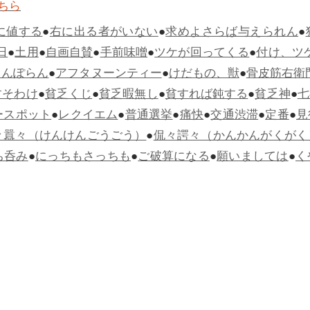
ちら
に値する
●
右に出る者がいない
●
求めよさらば与えられん
●
日
●
土用
●
自画自賛
●
手前味噌
●
ツケが回ってくる
●
付け、ツ
らんぽらん
●
アフタヌーンティー
●
けだもの、獣
●
骨皮筋右衛
すそわけ
●
貧乏くじ
●
貧乏暇無し
●
貧すれば鈍する
●
貧乏神
●
七
ースポット
●
レクイエム
●
普通選挙
●
痛快
●
交通渋滞
●
定番
●
見
々囂々（けんけんごうごう）
●
侃々諤々（かんかんがくがく
ち呑み
●
にっちもさっちも
●
ご破算になる
●
願いましては
●
く