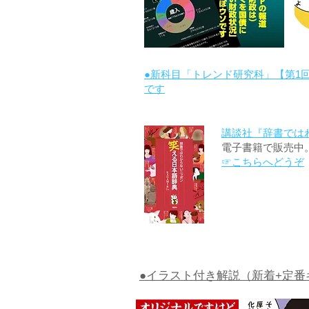
●新科目「トレンド研究科」【第1
です
講談社『辞書では
電子書籍で販売中
☞こちらへどうぞ
●イラスト付き解説（新着+定番