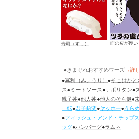
面の皮が厚い
寿司（すし）
●きまぐれおすすめワーズ
→詳
●
冥利（みょうり）
●
そこはかと
ス
●
ミートソース
●
ナポリタン
●
親子丼
●
他人丼
●
他人のそら似
●
一転
●
君子豹変
●
ヤッホー
●
うら
●
フィッシュ・アンド・チップ
ッグ
●
ハンバーグ
●
ラムネ