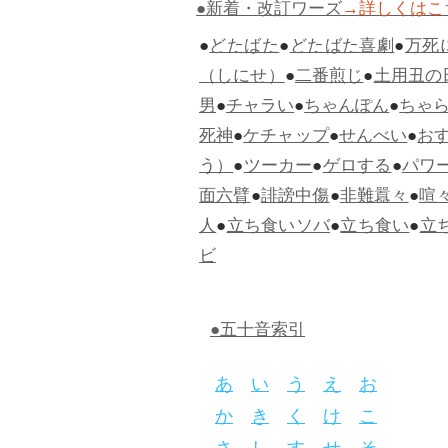
●新着・改訂ワーズ
→詳しくはこ
●
どたばた
●
どたばた喜劇
●
万死
（しにせ）
●
二番煎じ
●
土用丑の
男
●
チャラい
●
ちゃんぽん
●
ちゃ
死神
●
ケチャップ
●
せんべい
●
お
う）
●
ツーカー
●
ゲロする
●
パワ
面六臂
●
誹謗中傷
●
非難囂々
●
喧
人
●
立ち食いソバ
●
立ち食い
●
立
ビ
●五十音索引
あ
い
う
え
お
か
き
く
け
こ