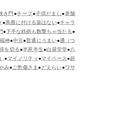
狭き門
●
チープ
●
子供だまし
●
老舗
ケ
●
馬鹿に付ける薬はない
●
チャラ
門
●
下手な鉄砲も数撃ちゃ当たる
●
福神
●
中元
●
普通にうまい
●
通（つ
得を切る
●
半死半生
●
白昼堂堂
●
八
）
●
マイノリティ
●
マイペース
●
超
やみ
●
ご愁傷さま
●
どえらい
●
ワサ