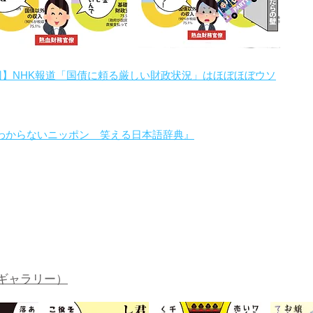
回】NHK報道「国債に頼る厳しい財政状況」はほぼほぼウソ
わからないニッポン 笑える日本語辞典』
。
ギャラリー）