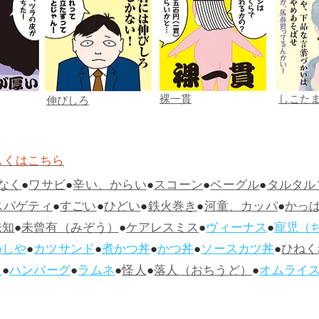
裸一貫
しこた
伸びしろ
しくはこちら
なく
●
ワサビ
●
辛い、からい
●
スコーン
●
ベーグル
●
タルタル
スパゲティ
●
すごい
●
ひどい
●
鉄火巻き
●
河童、カッパ
●
かっ
未知
●
未曾有（みぞう）
●
ケアレスミス
●
ヴィーナス
●
寵児（
めしや
●
カツサンド
●
煮かつ丼
●
かつ丼
●
ソースカツ丼
●
ひねく
ス
●
ハンバーグ
●
ラムネ
●
怪人
●
落人（おちうど）
●
オムライ