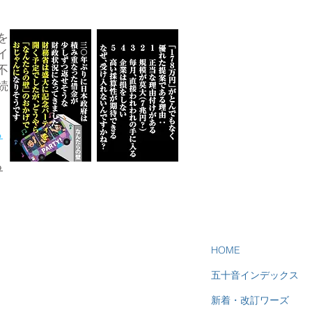
を
イ
不
続
ら
る
HOME
五十音インデックス
新着・改訂ワーズ