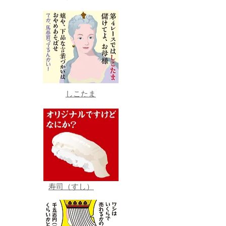
しこたま
寿司（すし）