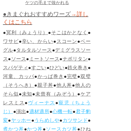
ケツの毛まで抜かれる
●きまぐれおすすめワーズ
→詳し
くはこちら
●
冥利（みょうり）
●
そこはかとなく
●
ワサビ
●
辛い、からい
●
スコーン
●
ベー
グル
●
タルタルソース
●
デミグラスソー
ス
●
ソース
●
ミートソース
●
ナポリタン
●
スパゲティ
●
すごい
●
ひどい
●
鉄火巻き
●
河童、カッパ
●
かっぱ巻き
●
完璧
●
双璧
（そうへき）
●
親子丼
●
他人丼
●
他人の
そら似
●
未知
●
未曾有（みぞう）
●
ケア
レスミス
●
ヴィーナス
●
寵児（ちょう
じ）
●
演出
●
適材適所
●
心機一転
●
君子豹
変
●
ヤッホー
●
うらめしや
●
カツサンド
●
煮かつ丼
●
かつ丼
●
ソースカツ丼
●
ひね