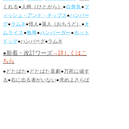
くれる
●
人柄（ひとがら）
●
白身魚
●
フ
ィッシュ・アンド・チップス
●
ハンバー
グ
●
ラムネ
●
怪人
●
落人（おちうど）
●
オ
ムライス
●
侮辱
●
ハンバーガー
●
ホット
ドッグ
●
ハンバーグ
●
ラムネ
●新着・改訂ワーズ
→詳しくはこ
ちら
●
どたばた
●
どたばた喜劇
●
万死に値す
る
●
右に出る者がいない
●
求めよさらば
与えられん
●
狭き門
●
チープ
●
子供だま
し
●
老舗（しにせ）
●
二番煎じ
●
土用丑
の日
●
土用
●
自画自賛
●
手前味噌
●
ツケが
回ってくる
●
付け、ツケ
●
馬鹿に付ける
薬はない
●
チャラ男
●
チャラい
●
ちゃん