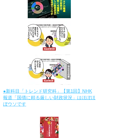
●新科目「トレンド研究科」【第1回】NHK
報道「国債に頼る厳しい財政状況」はほぼほ
ぼウソです