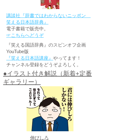
講談社『辞書ではわからないニッポン
笑える日本語辞典』
電子書籍で販売中。
☞こちらへどうぞ
『笑える国語辞典』のスピンオフ企画
YouTube版
『笑える日本語講座』
やってます！
チャンネル登録をどうぞよろしく。
●イラスト付き解説（新着+定番
ギャラリー）
伸びしろ