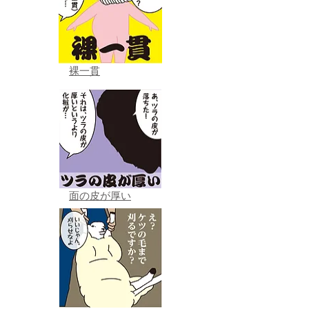
裸一貫
面の皮が厚い