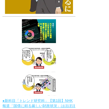
●新科目「トレンド研究科」【第1回】NHK
報道「国債に頼る厳しい財政状況」はほぼほ