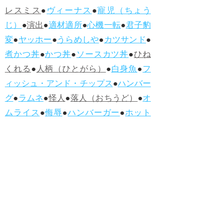
レスミス
●
ヴィーナス
●
寵児（ちょう
じ）
●
演出
●
適材適所
●
心機一転
●
君子豹
変
●
ヤッホー
●
うらめしや
●
カツサンド
●
煮かつ丼
●
かつ丼
●
ソースカツ丼
●
ひね
くれる
●
人柄（ひとがら）
●
白身魚
●
フ
ィッシュ・アンド・チップス
●
ハンバー
グ
●
ラムネ
●
怪人
●
落人（おちうど）
●
オ
ムライス
●
侮辱
●
ハンバーガー
●
ホット
ドッグ
●
ハンバーグ
●
ラムネ
●新着・改訂ワーズ
→詳しくはこ
ちら
●
どたばた
●
どたばた喜劇
●
万死に値す
る
●
右に出る者がいない
●
求めよさらば
与えられん
●
狭き門
●
チープ
●
子供だま