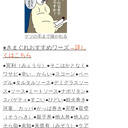
ケツの毛まで抜かれる
●きまぐれおすすめワーズ
→詳し
くはこちら
●
冥利（みょうり）
●
そこはかとなく
●
ワサビ
●
辛い、からい
●
スコーン
●
ベー
グル
●
タルタルソース
●
デミグラスソー
ス
●
ソース
●
ミートソース
●
ナポリタン
●
スパゲティ
●
すごい
●
ひどい
●
鉄火巻き
●
河童、カッパ
●
かっぱ巻き
●
完璧
●
双璧
（そうへき）
●
親子丼
●
他人丼
●
他人の
そら似
●
未知
●
未曾有（みぞう）
●
ケア