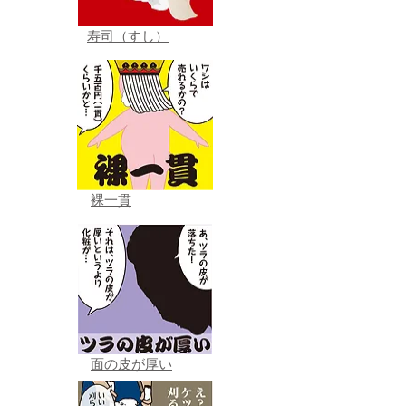
寿司（すし）
裸一貫
面の皮が厚い