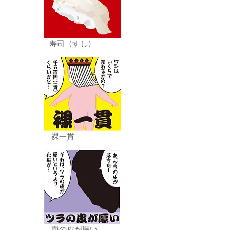
寿司（すし）
裸一貫