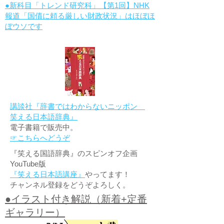
●新科目「トレンド研究科」【第1回】NHK
報道「国債に頼る厳しい財政状況」はほぼほ
ぼウソです
講談社『辞書ではわからないニッポン
笑える日本語辞典』
電子書籍で販売中。
☞こちらへどうぞ
『笑える国語辞典』のスピンオフ企画
YouTube版
『笑える日本語講座』
やってます！
チャンネル登録をどうぞよろしく。
●イラスト付き解説（新着+定番
ギャラリー）