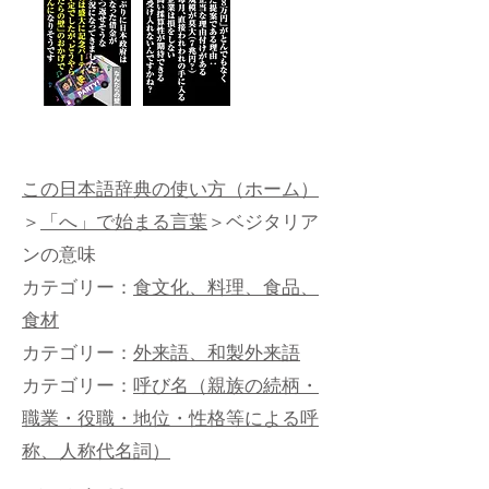
この日本語辞典の使い方（ホーム）
＞
「へ」で始まる言葉
＞ベジタリア
ンの意味​
カテゴリー：
食文化、料理、食品、
食材
カテゴリー：
外来語、和製外来語
カテゴリー：
呼び名（親族の続柄・
職業・役職・地位・性格等による呼
称、人称代名詞）