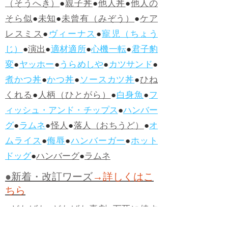
（そうへき）
●
親子丼
●
他人丼
●
他人の
そら似
●
未知
●
未曾有（みぞう）
●
ケア
レスミス
●
ヴィーナス
●
寵児（ちょう
じ）
●
演出
●
適材適所
●
心機一転
●
君子豹
変
●
ヤッホー
●
うらめしや
●
カツサンド
●
煮かつ丼
●
かつ丼
●
ソースカツ丼
●
ひね
くれる
●
人柄（ひとがら）
●
白身魚
●
フ
ィッシュ・アンド・チップス
●
ハンバー
グ
●
ラムネ
●
怪人
●
落人（おちうど）
●
オ
ムライス
●
侮辱
●
ハンバーガー
●
ホット
ドッグ
●
ハンバーグ
●
ラムネ
●新着・改訂ワーズ
→詳しくはこ
ちら
●
どたばた
●
どたばた喜劇
●
万死に値す
る
●
右に出る者がいない
●
求めよさらば