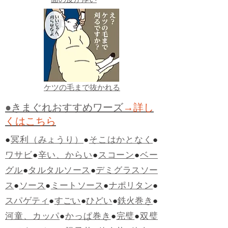
面の皮が厚い
ケツの毛まで抜かれる
●きまぐれおすすめワーズ
→詳し
くはこちら
●
冥利（みょうり）
●
そこはかとなく
●
ワサビ
●
辛い、からい
●
スコーン
●
ベー
グル
●
タルタルソース
●
デミグラスソー
ス
●
ソース
●
ミートソース
●
ナポリタン
●
スパゲティ
●
すごい
●
ひどい
●
鉄火巻き
●
河童、カッパ
●
かっぱ巻き
●
完璧
●
双璧