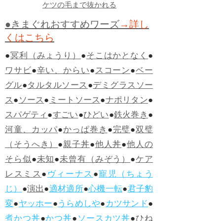
ケツの毛まで抜かれる
●きまぐれおすすめワーズ
→詳し
くはこちら
●
冥利（みょうり）
●
そこはかとなく
●
ワサビ
●
辛い、からい
●
スコーン
●
ベー
グル
●
タルタルソース
●
デミグラスソー
ス
●
ソース
●
ミートソース
●
ナポリタン
●
スパゲティ
●
すごい
●
ひどい
●
鉄火巻き
●
河童、カッパ
●
かっぱ巻き
●
完璧
●
双璧
（そうへき）
●
親子丼
●
他人丼
●
他人の
そら似
●
未知
●
未曾有（みぞう）
●
ケア
レスミス
●
ヴィーナス
●
寵児（ちょう
じ）
●
演出
●
適材適所
●
心機一転
●
君子豹
変
●
ヤッホー
●
うらめしや
●
カツサンド
●
煮かつ丼
●
かつ丼
●
ソースカツ丼
●
ひね