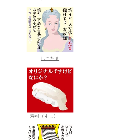
しこたま
寿司（すし）