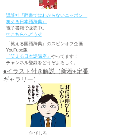
講談社『辞書ではわからないニッポン
笑える日本語辞典』
電子書籍で販売中。
☞こちらへどうぞ
『笑える国語辞典』のスピンオフ企画
YouTube版
『笑える日本語講座』
やってます！
チャンネル登録をどうぞよろしく。
●イラスト付き解説（新着+定番
ギャラリー）
伸びしろ