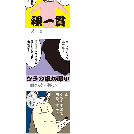
裸一貫
面の皮が厚い