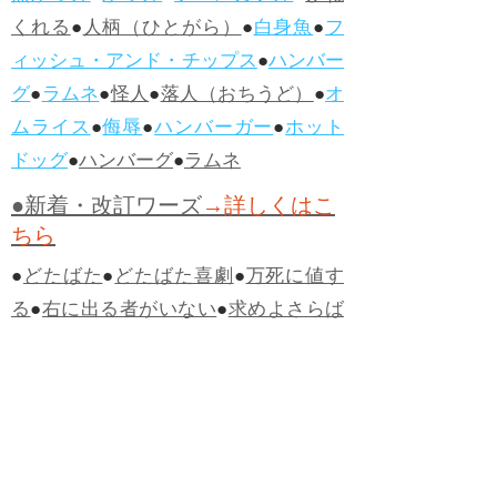
くれる
●
人柄（ひとがら）
●
白身魚
●
フ
ィッシュ・アンド・チップス
●
ハンバー
グ
●
ラムネ
●
怪人
●
落人（おちうど）
●
オ
ムライス
●
侮辱
●
ハンバーガー
●
ホット
ドッグ
●
ハンバーグ
●
ラムネ
●新着・改訂ワーズ
→詳しくはこ
ちら
●
どたばた
●
どたばた喜劇
●
万死に値す
る
●
右に出る者がいない
●
求めよさらば
与えられん
●
狭き門
●
チープ
●
子供だま
し
●
老舗（しにせ）
●
二番煎じ
●
土用丑
の日
●
土用
●
自画自賛
●
手前味噌
●
ツケが
回ってくる
●
付け、ツケ
●
馬鹿に付ける
薬はない
●
チャラ男
●
チャラい
●
ちゃん