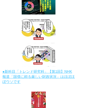
●新科目「トレンド研究科」【第1回】NHK
報道「国債に頼る厳しい財政状況」はほぼほ
ぼウソです