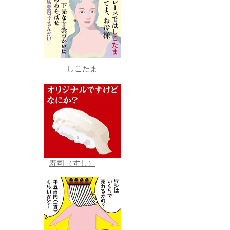
しこたま
寿司（すし）