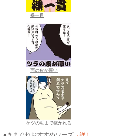
裸一貫
面の皮が厚い
ケツの毛まで抜かれる
●きまぐれおすすめワーズ
→詳し