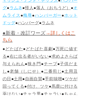
ィッシュ・アンド・チップス
●
ハンバー
グ
●
ラムネ
●
怪人
●
落人（おちうど）
●
オ
ムライス
●
侮辱
●
ハンバーガー
●
ホット
ドッグ
●
ハンバーグ
●
ラムネ
●新着・改訂ワーズ
→詳しくはこ
ちら
●
どたばた
●
どたばた喜劇
●
万死に値す
る
●
右に出る者がいない
●
求めよさらば
与えられん
●
狭き門
●
チープ
●
子供だま
し
●
老舗（しにせ）
●
二番煎じ
●
土用丑
の日
●
土用
●
自画自賛
●
手前味噌
●
ツケが
回ってくる
●
付け、ツケ
●
馬鹿に付ける
薬はない
●
チャラ男
●
チャラい
●
ちゃん
ぽん
●
ちゃらんぽらん
●
アフタヌーンテ
ィー
●
けだもの、獣
●
骨皮筋右衛門
●
下