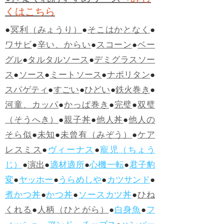
くはこちら
●
冥利（みょうり）
●
そこはかとなく
●
ワサビ
●
辛い、からい
●
スコーン
●
ベー
グル
●
タルタルソース
●
デミグラスソー
ス
●
ソース
●
ミートソース
●
ナポリタン
●
スパゲティ
●
すごい
●
ひどい
●
鉄火巻き
●
河童、カッパ
●
かっぱ巻き
●
完璧
●
双璧
（そうへき）
●
親子丼
●
他人丼
●
他人の
そら似
●
未知
●
未曾有（みぞう）
●
ケア
レスミス
●
ヴィーナス
●
寵児（ちょう
じ）
●
演出
●
適材適所
●
心機一転
●
君子豹
変
●
ヤッホー
●
うらめしや
●
カツサンド
●
煮かつ丼
●
かつ丼
●
ソースカツ丼
●
ひね
くれる
●
人柄（ひとがら）
●
白身魚
●
フ