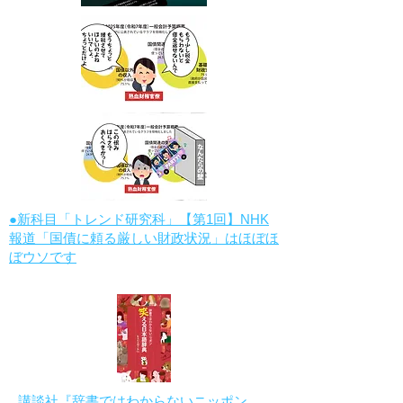
●新科目「トレンド研究科」【第1回】NHK
報道「国債に頼る厳しい財政状況」はほぼほ
ぼウソです
講談社『辞書ではわからないニッポン