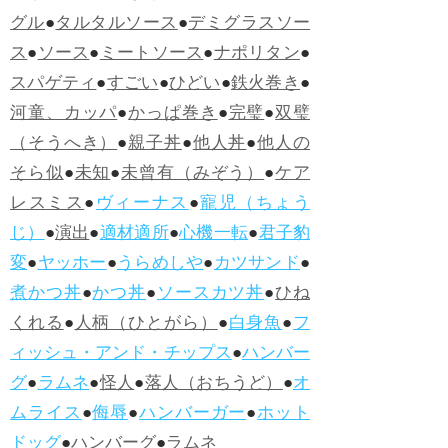
グル
●
タルタルソース
●
デミグラスソー
ス
●
ソース
●
ミートソース
●
ナポリタン
●
スパゲティ
●
すごい
●
ひどい
●
鉄火巻き
●
河童、カッパ
●
かっぱ巻き
●
完璧
●
双璧
（そうへき）
●
親子丼
●
他人丼
●
他人の
そら似
●
未知
●
未曾有（みぞう）
●
ケア
レスミス
●
ヴィーナス
●
寵児（ちょう
じ）
●
演出
●
適材適所
●
心機一転
●
君子豹
変
●
ヤッホー
●
うらめしや
●
カツサンド
●
煮かつ丼
●
かつ丼
●
ソースカツ丼
●
ひね
くれる
●
人柄（ひとがら）
●
白身魚
●
フ
ィッシュ・アンド・チップス
●
ハンバー
グ
●
ラムネ
●
怪人
●
落人（おちうど）
●
オ
ムライス
●
侮辱
●
ハンバーガー
●
ホット
ドッグ
●
ハンバーグ
●
ラムネ