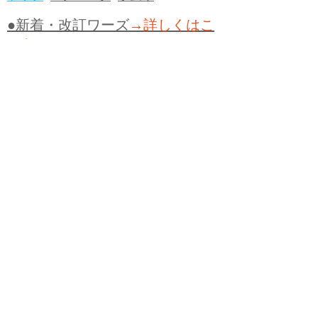
●新着・改訂ワーズ
→詳しくはこ
ちら
●
どたばた
●
どたばた喜劇
●
万死に値す
る
●
右に出る者がいない
●
求めよさらば
与えられん
●
狭き門
●
チープ
●
子供だま
し
●
老舗（しにせ）
●
二番煎じ
●
土用丑
の日
●
土用
●
自画自賛
●
手前味噌
●
ツケが
回ってくる
●
付け、ツケ
●
馬鹿に付ける
薬はない
●
チャラ男
●
チャラい
●
ちゃん
ぽん
●
ちゃらんぽらん
●
アフタヌーンテ
ィー
●
けだもの、獣
●
骨皮筋右衛門
●
下
手な鉄砲も数撃ちゃ当たる
●
死神
●
ケチ
ャップ
●
せんべい
●
おすそわけ
●
貧乏く
じ
●
貧乏暇無し
●
貧すれば鈍する
●
貧乏