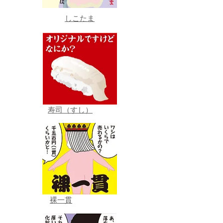
しこたま
寿司（すし）
裸一貫