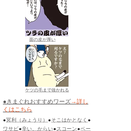
面の皮が厚い
ケツの毛まで抜かれる
●きまぐれおすすめワーズ
→詳し
くはこちら
●
冥利（みょうり）
●
そこはかとなく
●
ワサビ
●
辛い、からい
●
スコーン
●
ベー