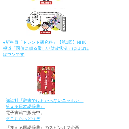
●新科目「トレンド研究科」【第1回】NHK
報道「国債に頼る厳しい財政状況」はほぼほ
ぼウソです
講談社『辞書ではわからないニッポン
笑える日本語辞典』
電子書籍で販売中。
☞こちらへどうぞ
『笑える国語辞典』のスピンオフ企画