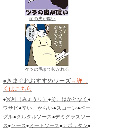
面の皮が厚い
ケツの毛まで抜かれる
●きまぐれおすすめワーズ
→詳し
くはこちら
●
冥利（みょうり）
●
そこはかとなく
●
ワサビ
●
辛い、からい
●
スコーン
●
ベー
グル
●
タルタルソース
●
デミグラスソー
ス
●
ソース
●
ミートソース
●
ナポリタン
●