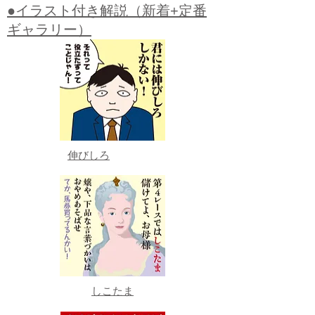
●イラスト付き解説（新着+定番
ギャラリー）
伸びしろ
しこたま