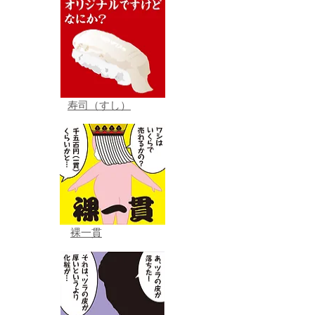
寿司（すし）
裸一貫