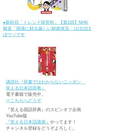
●新科目「トレンド研究科」【第1回】NHK
報道「国債に頼る厳しい財政状況」はほぼほ
ぼウソです
講談社『辞書ではわからないニッポン
笑える日本語辞典』
電子書籍で販売中。
☞こちらへどうぞ
『笑える国語辞典』のスピンオフ企画
YouTube版
『笑える日本語講座』
やってます！
チャンネル登録をどうぞよろしく。