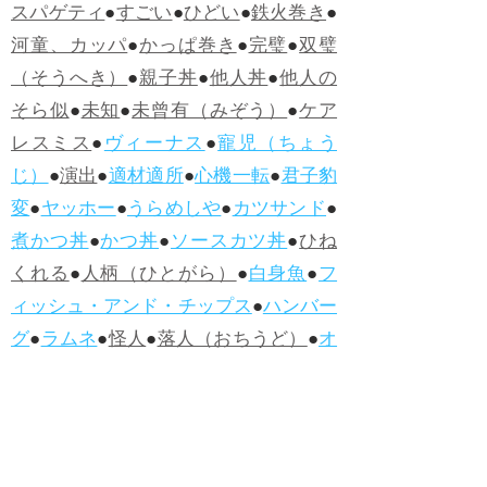
スパゲティ
●
すごい
●
ひどい
●
鉄火巻き
●
河童、カッパ
●
かっぱ巻き
●
完璧
●
双璧
（そうへき）
●
親子丼
●
他人丼
●
他人の
そら似
●
未知
●
未曾有（みぞう）
●
ケア
レスミス
●
ヴィーナス
●
寵児（ちょう
じ）
●
演出
●
適材適所
●
心機一転
●
君子豹
変
●
ヤッホー
●
うらめしや
●
カツサンド
●
煮かつ丼
●
かつ丼
●
ソースカツ丼
●
ひね
くれる
●
人柄（ひとがら）
●
白身魚
●
フ
ィッシュ・アンド・チップス
●
ハンバー
グ
●
ラムネ
●
怪人
●
落人（おちうど）
●
オ
ムライス
●
侮辱
●
ハンバーガー
●
ホット
ドッグ
●
ハンバーグ
●
ラムネ
●新着・改訂ワーズ
→詳しくはこ
ちら