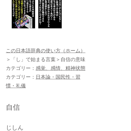
この日本語辞典の使い方（ホーム）
＞
「し」で始まる言葉
＞自信の意味
カテゴリー：
感覚、感情、精神状態
カテゴリー：
日本論・国民性・習
慣・礼儀
自信
じしん