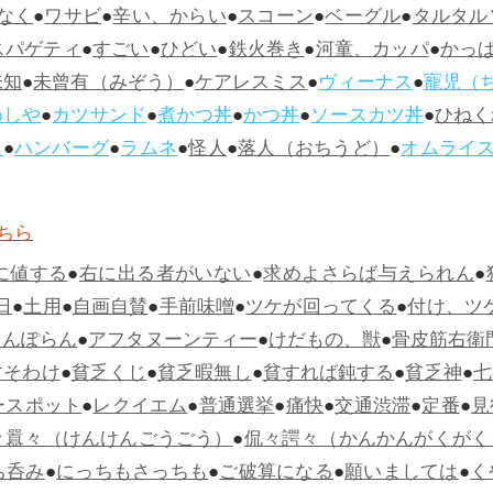
なく
●
ワサビ
●
辛い、からい
●
スコーン
●
ベーグル
●
タルタル
スパゲティ
●
すごい
●
ひどい
●
鉄火巻き
●
河童、カッパ
●
かっ
未知
●
未曾有（みぞう）
●
ケアレスミス
●
ヴィーナス
●
寵児（
めしや
●
カツサンド
●
煮かつ丼
●
かつ丼
●
ソースカツ丼
●
ひねく
ス
●
ハンバーグ
●
ラムネ
●
怪人
●
落人（おちうど）
●
オムライ
ちら
に値する
●
右に出る者がいない
●
求めよさらば与えられん
●
日
●
土用
●
自画自賛
●
手前味噌
●
ツケが回ってくる
●
付け、ツ
らんぽらん
●
アフタヌーンティー
●
けだもの、獣
●
骨皮筋右衛
すそわけ
●
貧乏くじ
●
貧乏暇無し
●
貧すれば鈍する
●
貧乏神
●
七
ースポット
●
レクイエム
●
普通選挙
●
痛快
●
交通渋滞
●
定番
●
見
々囂々（けんけんごうごう）
●
侃々諤々（かんかんがくがく
ち呑み
●
にっちもさっちも
●
ご破算になる
●
願いましては
●
く