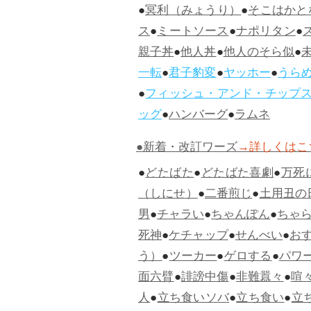
●
冥利（みょうり）
●
そこはかと
ス
●
ミートソース
●
ナポリタン
●
親子丼
●
他人丼
●
他人のそら似
●
一転
●
君子豹変
●
ヤッホー
●
うら
●
フィッシュ・アンド・チップ
ッグ
●
ハンバーグ
●
ラムネ
●新着・改訂ワーズ
→詳しくはこ
●
どたばた
●
どたばた喜劇
●
万死
（しにせ）
●
二番煎じ
●
土用丑の
男
●
チャラい
●
ちゃんぽん
●
ちゃ
死神
●
ケチャップ
●
せんべい
●
お
う）
●
ツーカー
●
ゲロする
●
パワ
面六臂
●
誹謗中傷
●
非難囂々
●
喧
人
●
立ち食いソバ
●
立ち食い
●
立