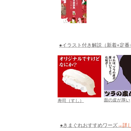
●イラスト付き解説（新着+定番
面の皮が厚い
寿司（すし）
●きまぐれおすすめワーズ
→詳