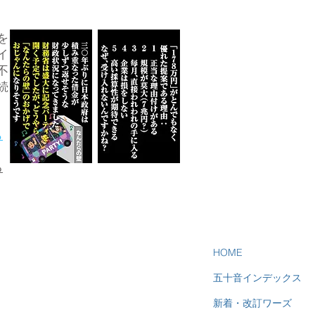
を
イ
不
続
ら
る
HOME
五十音インデックス
新着・改訂ワーズ