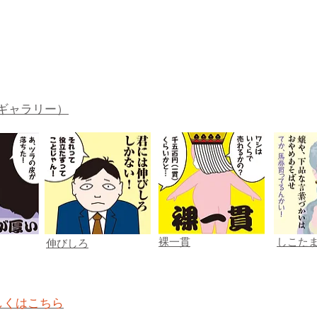
ギャラリー）
裸一貫
しこた
伸びしろ
しくはこちら