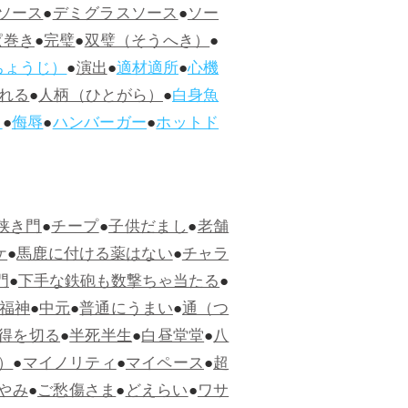
ソース
●
デミグラスソース
●
ソー
ぱ巻き
●
完璧
●
双璧（そうへき）
●
ちょうじ）
●
演出
●
適材適所
●
心機
れる
●
人柄（ひとがら）
●
白身魚
ス
●
侮辱
●
ハンバーガー
●
ホットド
狭き門
●
チープ
●
子供だまし
●
老舗
ケ
●
馬鹿に付ける薬はない
●
チャラ
門
●
下手な鉄砲も数撃ちゃ当たる
●
福神
●
中元
●
普通にうまい
●
通（つ
得を切る
●
半死半生
●
白昼堂堂
●
八
）
●
マイノリティ
●
マイペース
●
超
やみ
●
ご愁傷さま
●
どえらい
●
ワサ