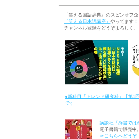
『笑える国語辞典』のスピンオフ企画 
『笑える日本語講座』
やってます！
チャンネル登録をどうぞよろしく。
●新科目「トレンド研究科」【第1
です
講談社『辞書では
電子書籍で販売中
☞こちらへどうぞ