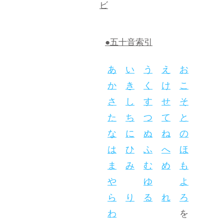
ビ
●五十音索引
あ
い
う
え
お
か
き
く
け
こ
さ
し
す
せ
そ
た
ち
つ
て
と
な
に
ぬ
ね
の
は
ひ
ふ
へ
ほ
ま
み
む
め
も
や
ゆ
よ
ら
り
る
れ
ろ
わ
を