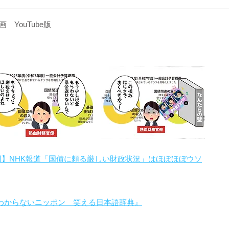
YouTube版
回】NHK報道「国債に頼る厳しい財政状況」はほぼほぼウソ
わからないニッポン 笑える日本語辞典』
。