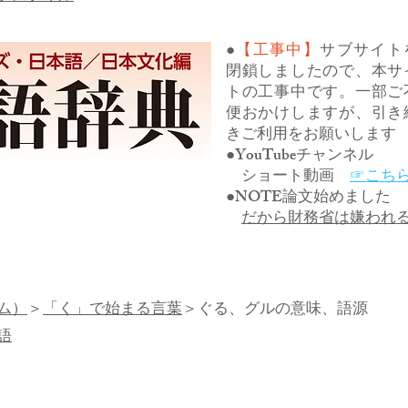
●
【工事中】
サブサイト
閉鎖しましたので、本サ
トの工事中です。一部ご
便おかけしますが、引き
きご利用をお願いします
●YouTubeチャンネル
ショート動画
☞こち
●NOTE論文始めました
だから財務省は嫌われ
ム）
＞
「く」で始まる言葉
＞ぐる、グルの意味、語源
語