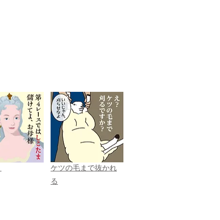
ま
ケツの毛まで抜かれ
る