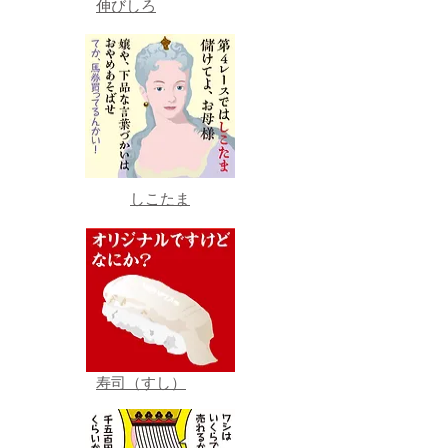
伸びしろ
しこたま
寿司（すし）