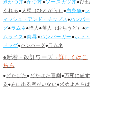
煮かつ丼
●
かつ丼
●
ソースカツ丼
●
ひね
くれる
●
人柄（ひとがら）
●
白身魚
●
フ
ィッシュ・アンド・チップス
●
ハンバー
グ
●
ラムネ
●
怪人
●
落人（おちうど）
●
オ
ムライス
●
侮辱
●
ハンバーガー
●
ホット
ドッグ
●
ハンバーグ
●
ラムネ
●新着・改訂ワーズ
→詳しくはこ
ちら
●
どたばた
●
どたばた喜劇
●
万死に値す
る
●
右に出る者がいない
●
求めよさらば
与えられん
●
狭き門
●
チープ
●
子供だま
し
●
老舗（しにせ）
●
二番煎じ
●
土用丑
の日
●
土用
●
自画自賛
●
手前味噌
●
ツケが
回ってくる
●
付け、ツケ
●
馬鹿に付ける
薬はない
●
チャラ男
●
チャラい
●
ちゃん