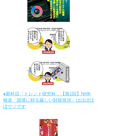
●新科目「トレンド研究科」【第1回】NHK
報道「国債に頼る厳しい財政状況」はほぼほ
ぼウソです