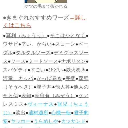
ケツの毛まで抜かれる
●きまぐれおすすめワーズ
→詳し
くはこちら
●
冥利（みょうり）
●
そこはかとなく
●
ワサビ
●
辛い、からい
●
スコーン
●
ベー
グル
●
タルタルソース
●
デミグラスソー
ス
●
ソース
●
ミートソース
●
ナポリタン
●
スパゲティ
●
すごい
●
ひどい
●
鉄火巻き
●
河童、カッパ
●
かっぱ巻き
●
完璧
●
双璧
（そうへき）
●
親子丼
●
他人丼
●
他人の
そら似
●
未知
●
未曾有（みぞう）
●
ケア
レスミス
●
ヴィーナス
●
寵児（ちょう
じ）
●
演出
●
適材適所
●
心機一転
●
君子豹
変
●
ヤッホー
●
うらめしや
●
カツサンド
●