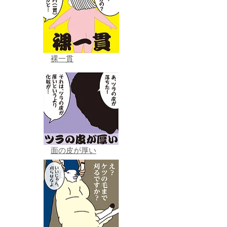
裸一貫
面の皮が厚い