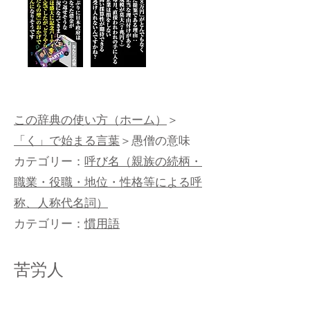
この辞典の使い方（ホーム）
＞
「く」で始まる言葉
＞愚僧の意味
カテゴリー：
呼び名（親族の続柄・
職業・役職・地位・性格等による呼
称、人称代名詞）
カテゴリー：
慣用語
苦労人