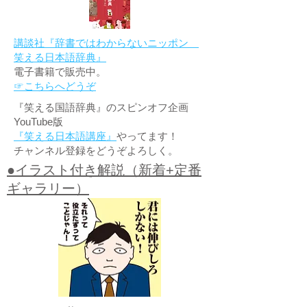
講談社『辞書ではわからないニッポン
笑える日本語辞典』
電子書籍で販売中。
☞こちらへどうぞ
『笑える国語辞典』のスピンオフ企画
YouTube版
『笑える日本語講座』
やってます！
チャンネル登録をどうぞよろしく。
●イラスト付き解説（新着+定番
ギャラリー）