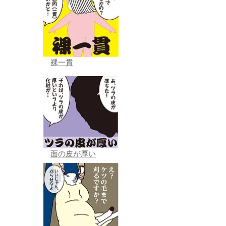
裸一貫
面の皮が厚い