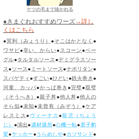
ケツの毛まで抜かれる
●きまぐれおすすめワーズ
→詳し
くはこちら
●
冥利（みょうり）
●
そこはかとなく
●
ワサビ
●
辛い、からい
●
スコーン
●
ベー
グル
●
タルタルソース
●
デミグラスソー
ス
●
ソース
●
ミートソース
●
ナポリタン
●
スパゲティ
●
すごい
●
ひどい
●
鉄火巻き
●
河童、カッパ
●
かっぱ巻き
●
完璧
●
双璧
（そうへき）
●
親子丼
●
他人丼
●
他人の
そら似
●
未知
●
未曾有（みぞう）
●
ケア
レスミス
●
ヴィーナス
●
寵児（ちょう
じ）
●
演出
●
適材適所
●
心機一転
●
君子豹
変
●
ヤッホー
●
うらめしや
●
カツサンド
●