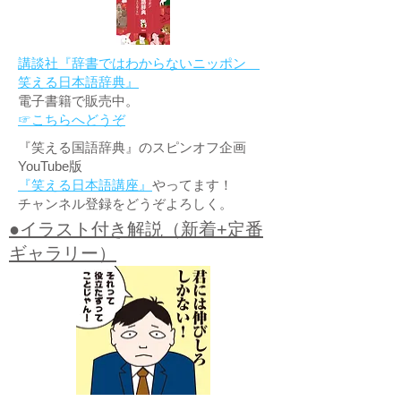
講談社『辞書ではわからないニッポン
笑える日本語辞典』
電子書籍で販売中。
☞こちらへどうぞ
『笑える国語辞典』のスピンオフ企画
YouTube版
『笑える日本語講座』
やってます！
チャンネル登録をどうぞよろしく。
●イラスト付き解説（新着+定番
ギャラリー）