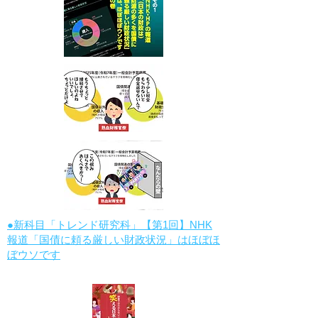
●新科目「トレンド研究科」【第1回】NHK
報道「国債に頼る厳しい財政状況」はほぼほ
ぼウソです