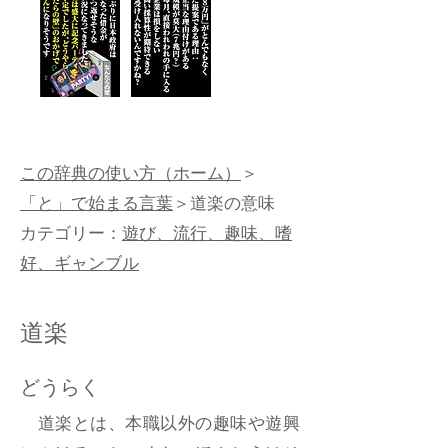
この辞典の使い方（ホーム）
＞
「と」で始まる言葉
＞道楽の意味
カテゴリー：
遊び、流行、趣味、嗜
好、ギャンブル
道楽
どうらく
道楽とは、本職以外の趣味や遊興