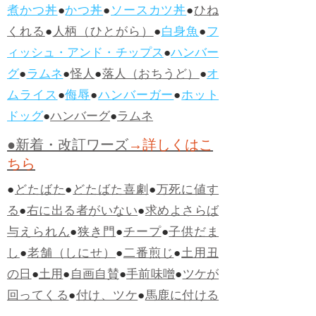
煮かつ丼
●
かつ丼
●
ソースカツ丼
●
ひね
くれる
●
人柄（ひとがら）
●
白身魚
●
フ
ィッシュ・アンド・チップス
●
ハンバー
グ
●
ラムネ
●
怪人
●
落人（おちうど）
●
オ
ムライス
●
侮辱
●
ハンバーガー
●
ホット
ドッグ
●
ハンバーグ
●
ラムネ
●新着・改訂ワーズ
→詳しくはこ
ちら
●
どたばた
●
どたばた喜劇
●
万死に値す
る
●
右に出る者がいない
●
求めよさらば
与えられん
●
狭き門
●
チープ
●
子供だま
し
●
老舗（しにせ）
●
二番煎じ
●
土用丑
の日
●
土用
●
自画自賛
●
手前味噌
●
ツケが
回ってくる
●
付け、ツケ
●
馬鹿に付ける