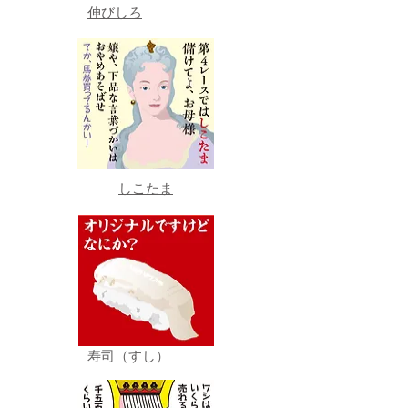
伸びしろ
しこたま
寿司（すし）