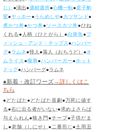
じ）
●
演出
●
適材適所
●
心機一転
●
君子豹
変
●
ヤッホー
●
うらめしや
●
カツサンド
●
煮かつ丼
●
かつ丼
●
ソースカツ丼
●
ひね
くれる
●
人柄（ひとがら）
●
白身魚
●
フ
ィッシュ・アンド・チップス
●
ハンバー
グ
●
ラムネ
●
怪人
●
落人（おちうど）
●
オ
ムライス
●
侮辱
●
ハンバーガー
●
ホット
ドッグ
●
ハンバーグ
●
ラムネ
●新着・改訂ワーズ
→詳しくはこ
ちら
●
どたばた
●
どたばた喜劇
●
万死に値す
る
●
右に出る者がいない
●
求めよさらば
与えられん
●
狭き門
●
チープ
●
子供だま
し
●
老舗（しにせ）
●
二番煎じ
●
土用丑