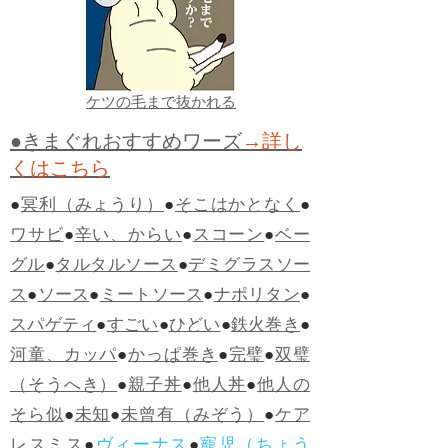
ケツの毛まで抜かれる
●きまぐれおすすめワーズ
→詳し
くはこちら
●
冥利（みょうり）
●
そこはかとなく
●
ワサビ
●
辛い、からい
●
スコーン
●
ベー
グル
●
タルタルソース
●
デミグラスソー
ス
●
ソース
●
ミートソース
●
ナポリタン
●
スパゲティ
●
すごい
●
ひどい
●
鉄火巻き
●
河童、カッパ
●
かっぱ巻き
●
完璧
●
双璧
（そうへき）
●
親子丼
●
他人丼
●
他人の
そら似
●
未知
●
未曾有（みぞう）
●
ケア
レスミス
●
ヴィーナス
●
寵児（ちょう