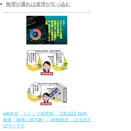
無理が通れば道理が引っ込む
●新科目「トレンド研究科」【第1回】NHK
報道「国債に頼る厳しい財政状況」はほぼほ
ぼウソです