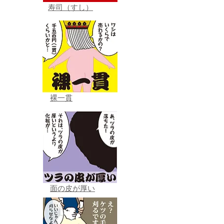
寿司（すし）
裸一貫
面の皮が厚い