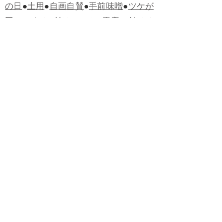
の日
●
土用
●
自画自賛
●
手前味噌
●
ツケが
回ってくる
●
付け、ツケ
●
馬鹿に付ける
薬はない
●
チャラ男
●
チャラい
●
ちゃん
ぽん
●
ちゃらんぽらん
●
アフタヌーンテ
ィー
●
けだもの、獣
●
骨皮筋右衛門
●
下
手な鉄砲も数撃ちゃ当たる
●
死神
●
ケチ
ャップ
●
せんべい
●
おすそわけ
●
貧乏く
じ
●
貧乏暇無し
●
貧すれば鈍する
●
貧乏
神
●
七福神
●
中元
●
普通にうまい
●
通（つ
う）
●
ツーカー
●
ゲロする
●
パワースポ
ット
●
レクイエム
●
普通選挙
●
痛快
●
交通
渋滞
●
定番
●
見得を切る
●
半死半生
●
白昼
堂堂
●
八面六臂
●
誹謗中傷
●
非難囂々
●
喧々囂々（けんけんごうごう）
●
侃々
諤々（かんかんがくがく）
●
マイノリテ