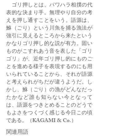
ゴリ押しとは、パワハラ相撲の代
表的な決まり手。無理やり自分の考
えを押し通すことをいう。語源は、
鮴（ごり）という川魚を捕る漁法が
強引に見えるところから来たという
かなりゴリ押し的な説が有力。固い
ものがこすれあう音を表した「ゴリ
ゴリ」が、近年ゴリ押し的にものご
とを進める様子を表現するのにも用
いられていることから、それが語源
と考えられがちだが違うようだ。し
かし、鮴（ごり）の漁がどんなだっ
たかなど誰も知らない今となって
は、語源をつきとめることのどうで
もよさをつくづく感じる今日この頃
である。（KAGAMI & Co.）
関連用語