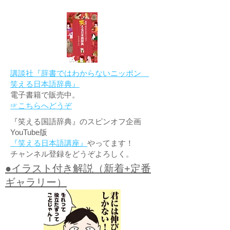
講談社『辞書ではわからないニッポン
笑える日本語辞典』
電子書籍で販売中。
☞こちらへどうぞ
『笑える国語辞典』のスピンオフ企画
YouTube版
『笑える日本語講座』
やってます！
チャンネル登録をどうぞよろしく。
●イラスト付き解説（新着+定番
ギャラリー）