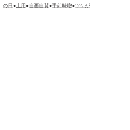
の日
●
土用
●
自画自賛
●
手前味噌
●
ツケが
回ってくる
●
付け、ツケ
●
馬鹿に付ける
薬はない
●
チャラ男
●
チャラい
●
ちゃん
ぽん
●
ちゃらんぽらん
●
アフタヌーンテ
ィー
●
けだもの、獣
●
骨皮筋右衛門
●
下
手な鉄砲も数撃ちゃ当たる
●
死神
●
ケチ
ャップ
●
せんべい
●
おすそわけ
●
貧乏く
じ
●
貧乏暇無し
●
貧すれば鈍する
●
貧乏
神
●
七福神
●
中元
●
普通にうまい
●
通（つ
う）
●
ツーカー
●
ゲロする
●
パワースポ
ット
●
レクイエム
●
普通選挙
●
痛快
●
交通
渋滞
●
定番
●
見得を切る
●
半死半生
●
白昼
堂堂
●
八面六臂
●
誹謗中傷
●
非難囂々
●
喧々囂々（けんけんごうごう）
●
侃々
諤々（かんかんがくがく）
●
マイノリテ