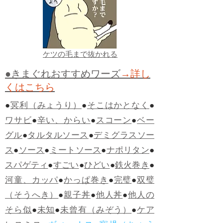
ケツの毛まで抜かれる
●きまぐれおすすめワーズ
→詳し
くはこちら
●
冥利（みょうり）
●
そこはかとなく
●
ワサビ
●
辛い、からい
●
スコーン
●
ベー
グル
●
タルタルソース
●
デミグラスソー
ス
●
ソース
●
ミートソース
●
ナポリタン
●
スパゲティ
●
すごい
●
ひどい
●
鉄火巻き
●
河童、カッパ
●
かっぱ巻き
●
完璧
●
双璧
（そうへき）
●
親子丼
●
他人丼
●
他人の
そら似
●
未知
●
未曾有（みぞう）
●
ケア