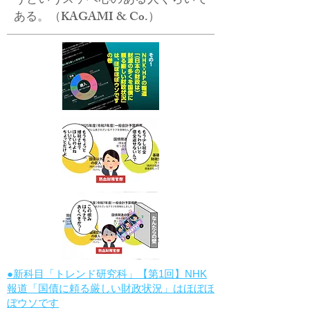
うというスケベ心のある人くらいで
ある。（KAGAMI & Co.）
●新科目「トレンド研究科」【第1回】NHK
報道「国債に頼る厳しい財政状況」はほぼほ
ぼウソです