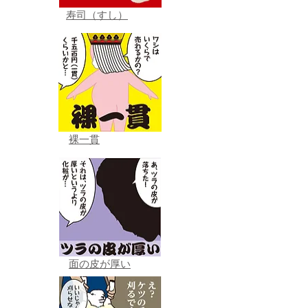
寿司（すし）
裸一貫
面の皮が厚い