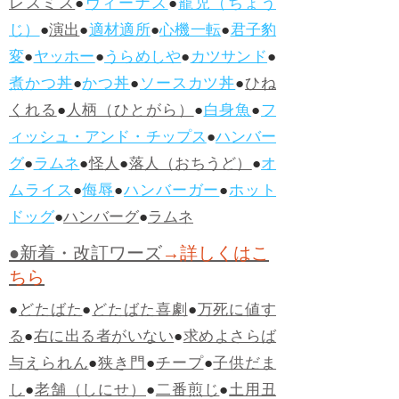
レスミス
●
ヴィーナス
●
寵児（ちょう
じ）
●
演出
●
適材適所
●
心機一転
●
君子豹
変
●
ヤッホー
●
うらめしや
●
カツサンド
●
煮かつ丼
●
かつ丼
●
ソースカツ丼
●
ひね
くれる
●
人柄（ひとがら）
●
白身魚
●
フ
ィッシュ・アンド・チップス
●
ハンバー
グ
●
ラムネ
●
怪人
●
落人（おちうど）
●
オ
ムライス
●
侮辱
●
ハンバーガー
●
ホット
ドッグ
●
ハンバーグ
●
ラムネ
●新着・改訂ワーズ
→詳しくはこ
ちら
●
どたばた
●
どたばた喜劇
●
万死に値す
る
●
右に出る者がいない
●
求めよさらば
与えられん
●
狭き門
●
チープ
●
子供だま
し
●
老舗（しにせ）
●
二番煎じ
●
土用丑