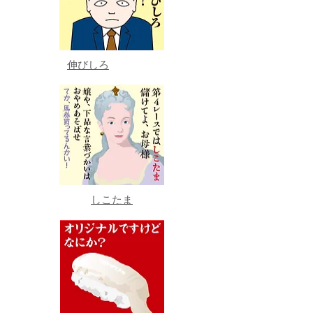
伸びしろ
しこたま