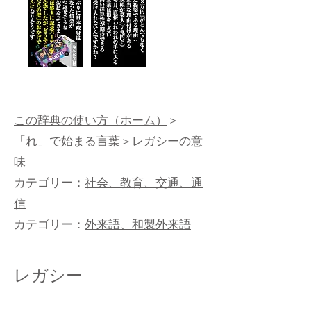
この辞典の使い方（ホーム）
＞
「れ」で始まる言葉
＞レガシーの意
味
カテゴリー：
社会、教育、交通、通
信
カテゴリー：
外来語、和製外来語
レガシー