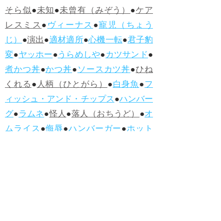
そら似
●
未知
●
未曾有（みぞう）
●
ケア
レスミス
●
ヴィーナス
●
寵児（ちょう
じ）
●
演出
●
適材適所
●
心機一転
●
君子豹
変
●
ヤッホー
●
うらめしや
●
カツサンド
●
煮かつ丼
●
かつ丼
●
ソースカツ丼
●
ひね
くれる
●
人柄（ひとがら）
●
白身魚
●
フ
ィッシュ・アンド・チップス
●
ハンバー
グ
●
ラムネ
●
怪人
●
落人（おちうど）
●
オ
ムライス
●
侮辱
●
ハンバーガー
●
ホット
ドッグ
●
ハンバーグ
●
ラムネ
●新着・改訂ワーズ
→詳しくはこ
ちら
●
どたばた
●
どたばた喜劇
●
万死に値す
る
●
右に出る者がいない
●
求めよさらば