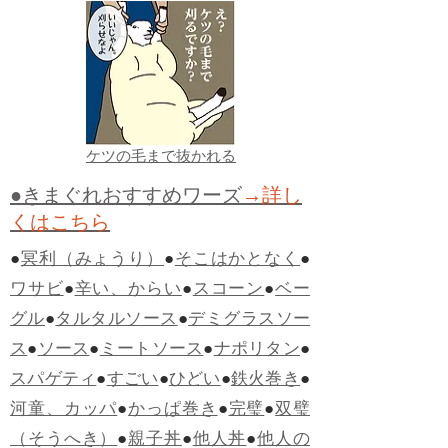
ケツの毛まで抜かれる
●きまぐれおすすめワーズ
→詳し
くはこちら
●
冥利（みょうり）
●
そこはかとなく
●
ワサビ
●
辛い、からい
●
スコーン
●
ベー
グル
●
タルタルソース
●
デミグラスソー
ス
●
ソース
●
ミートソース
●
ナポリタン
●
スパゲティ
●
すごい
●
ひどい
●
鉄火巻き
●
河童、カッパ
●
かっぱ巻き
●
完璧
●
双璧
（そうへき）
●
親子丼
●
他人丼
●
他人の