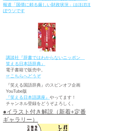
報道「国債に頼る厳しい財政状況」はほぼほ
ぼウソです
講談社『辞書ではわからないニッポン
笑える日本語辞典』
電子書籍で販売中。
☞こちらへどうぞ
『笑える国語辞典』のスピンオフ企画
YouTube版
『笑える日本語講座』
やってます！
チャンネル登録をどうぞよろしく。
●イラスト付き解説（新着+定番
ギャラリー）