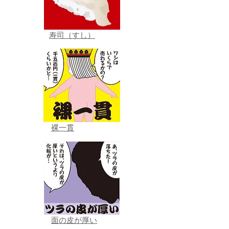
寿司（すし）
裸一貫
面の皮が厚い