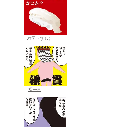
寿司（すし）
裸一貫