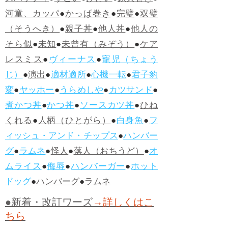
河童、カッパ
●
かっぱ巻き
●
完璧
●
双璧
（そうへき）
●
親子丼
●
他人丼
●
他人の
そら似
●
未知
●
未曾有（みぞう）
●
ケア
レスミス
●
ヴィーナス
●
寵児（ちょう
じ）
●
演出
●
適材適所
●
心機一転
●
君子豹
変
●
ヤッホー
●
うらめしや
●
カツサンド
●
煮かつ丼
●
かつ丼
●
ソースカツ丼
●
ひね
くれる
●
人柄（ひとがら）
●
白身魚
●
フ
ィッシュ・アンド・チップス
●
ハンバー
グ
●
ラムネ
●
怪人
●
落人（おちうど）
●
オ
ムライス
●
侮辱
●
ハンバーガー
●
ホット
ドッグ
●
ハンバーグ
●
ラムネ
●新着・改訂ワーズ
→詳しくはこ
ちら