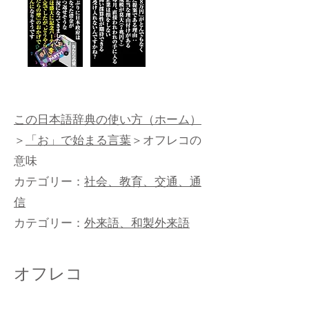
この日本語辞典の使い方（ホーム）
＞
「お」で始まる言葉
＞オフレコの
意味
カテゴリー：
社会、教育、交通、通
信
カテゴリー：
外来語、和製外来語
オフレコ