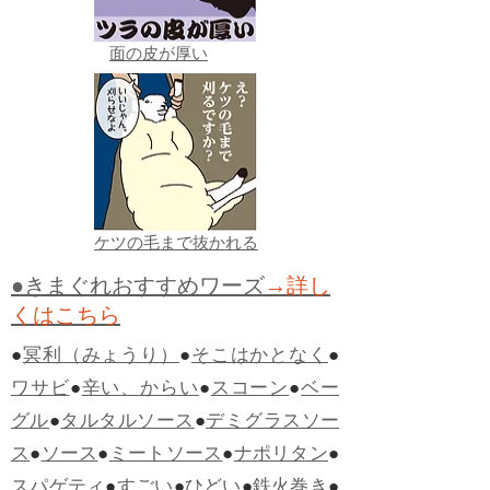
面の皮が厚い
ケツの毛まで抜かれる
●きまぐれおすすめワーズ
→詳し
くはこちら
●
冥利（みょうり）
●
そこはかとなく
●
ワサビ
●
辛い、からい
●
スコーン
●
ベー
グル
●
タルタルソース
●
デミグラスソー
ス
●
ソース
●
ミートソース
●
ナポリタン
●
スパゲティ
●
すごい
●
ひどい
●
鉄火巻き
●