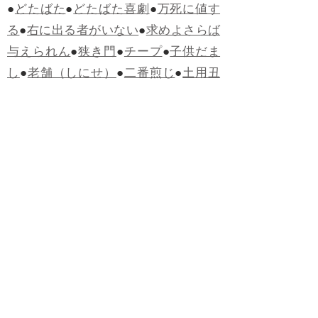
●
どたばた
●
どたばた喜劇
●
万死に値す
る
●
右に出る者がいない
●
求めよさらば
与えられん
●
狭き門
●
チープ
●
子供だま
し
●
老舗（しにせ）
●
二番煎じ
●
土用丑
の日
●
土用
●
自画自賛
●
手前味噌
●
ツケが
回ってくる
●
付け、ツケ
●
馬鹿に付ける
薬はない
●
チャラ男
●
チャラい
●
ちゃん
ぽん
●
ちゃらんぽらん
●
アフタヌーンテ
ィー
●
けだもの、獣
●
骨皮筋右衛門
●
下
手な鉄砲も数撃ちゃ当たる
●
死神
●
ケチ
ャップ
●
せんべい
●
おすそわけ
●
貧乏く
じ
●
貧乏暇無し
●
貧すれば鈍する
●
貧乏
神
●
七福神
●
中元
●
普通にうまい
●
通（つ
う）
●
ツーカー
●
ゲロする
●
パワースポ
ット
●
レクイエム
●
普通選挙
●
痛快
●
交通