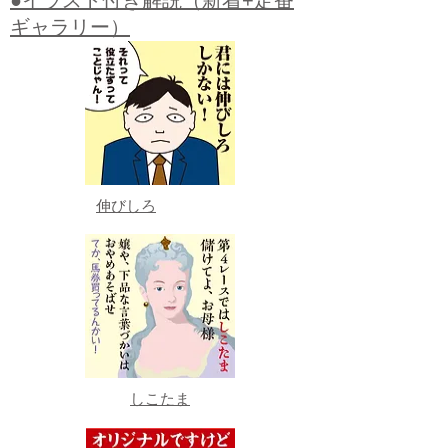
●イラスト付き解説（新着+定番
ギャラリー）
伸びしろ
しこたま