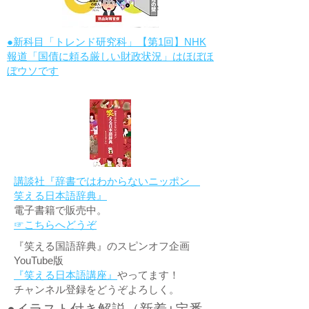
●新科目「トレンド研究科」【第1回】NHK
報道「国債に頼る厳しい財政状況」はほぼほ
ぼウソです
講談社『辞書ではわからないニッポン
笑える日本語辞典』
電子書籍で販売中。
☞こちらへどうぞ
『笑える国語辞典』のスピンオフ企画
YouTube版
『笑える日本語講座』
やってます！
チャンネル登録をどうぞよろしく。