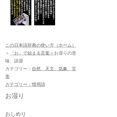
この日本語辞典の使い方（ホーム）
＞
「お」で始まる言葉＞
お湿りの意
味、語源
カテゴリー：
自然、天文、気象、災
害​
カテゴリー：
慣用語
お湿り
おしめり