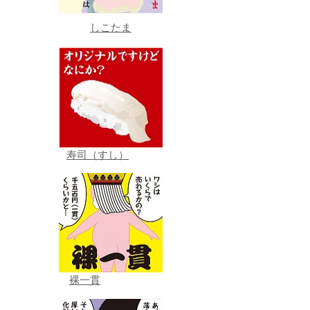
しこたま
寿司（すし）
裸一貫