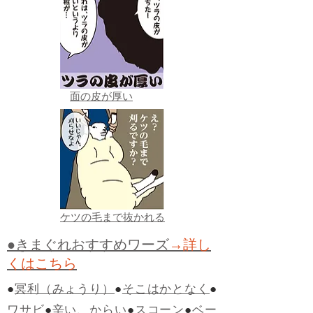
面の皮が厚い
ケツの毛まで抜かれる
●きまぐれおすすめワーズ
→詳し
くはこちら
●
冥利（みょうり）
●
そこはかとなく
●
ワサビ
●
辛い、からい
●
スコーン
●
ベー