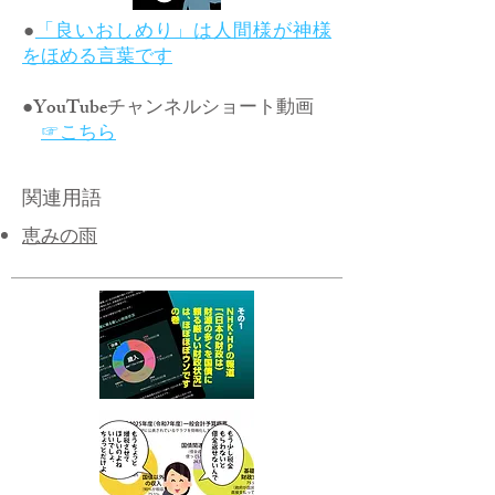
​●
「良いおしめり」は人間様が神様
をほめる言葉です
●YouTubeチャンネルショート動画
☞こちら
関連用語
恵みの雨