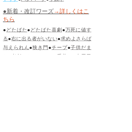
ドッグ
●
ハンバーグ
●
ラムネ
●新着・改訂ワーズ
→詳しくはこ
ちら
●
どたばた
●
どたばた喜劇
●
万死に値す
る
●
右に出る者がいない
●
求めよさらば
与えられん
●
狭き門
●
チープ
●
子供だま
し
●
老舗（しにせ）
●
二番煎じ
●
土用丑
の日
●
土用
●
自画自賛
●
手前味噌
●
ツケが
回ってくる
●
付け、ツケ
●
馬鹿に付ける
薬はない
●
チャラ男
●
チャラい
●
ちゃん
ぽん
●
ちゃらんぽらん
●
アフタヌーンテ
ィー
●
けだもの、獣
●
骨皮筋右衛門
●
下
手な鉄砲も数撃ちゃ当たる
●
死神
●
ケチ
ャップ
●
せんべい
●
おすそわけ
●
貧乏く
じ
●
貧乏暇無し
●
貧すれば鈍する
●
貧乏