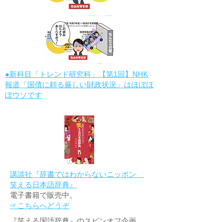
●新科目「トレンド研究科」【第1回】NHK
報道「国債に頼る厳しい財政状況」はほぼほ
ぼウソです
講談社『辞書ではわからないニッポン
笑える日本語辞典』
電子書籍で販売中。
☞こちらへどうぞ
『笑える国語辞典』のスピンオフ企画