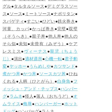
グル
●
タルタルソース
●
デミグラスソー
ス
●
ソース
●
ミートソース
●
ナポリタン
●
スパゲティ
●
すごい
●
ひどい
●
鉄火巻き
●
河童、カッパ
●
かっぱ巻き
●
完璧
●
双璧
（そうへき）
●
親子丼
●
他人丼
●
他人の
そら似
●
未知
●
未曾有（みぞう）
●
ケア
レスミス
●
ヴィーナス
●
寵児（ちょう
じ）
●
演出
●
適材適所
●
心機一転
●
君子豹
変
●
ヤッホー
●
うらめしや
●
カツサンド
●
煮かつ丼
●
かつ丼
●
ソースカツ丼
●
ひね
くれる
●
人柄（ひとがら）
●
白身魚
●
フ
ィッシュ・アンド・チップス
●
ハンバー
グ
●
ラムネ
●
怪人
●
落人（おちうど）
●
オ
ムライス
●
侮辱
●
ハンバーガー
●
ホット