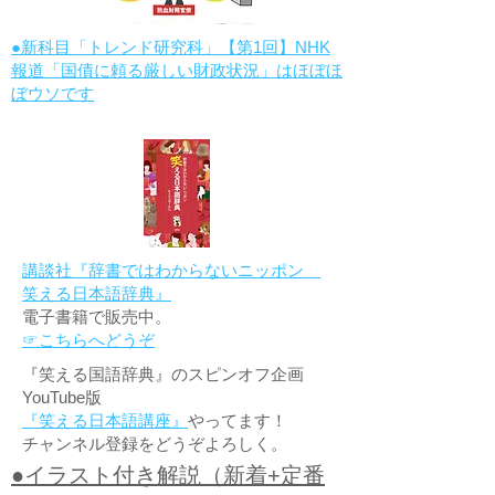
●新科目「トレンド研究科」【第1回】NHK
報道「国債に頼る厳しい財政状況」はほぼほ
ぼウソです
講談社『辞書ではわからないニッポン
笑える日本語辞典』
電子書籍で販売中。
☞こちらへどうぞ
『笑える国語辞典』のスピンオフ企画
YouTube版
『笑える日本語講座』
やってます！
チャンネル登録をどうぞよろしく。
●イラスト付き解説（新着+定番