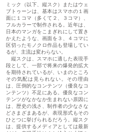
ミック（以下、縦スク）またはウェ
ブトゥーンは、基本はスマホの１画
面に１コマ（多くて２、３コマ）、
フルカラーで制作される。近年は、
日本のマンガをこまぎれにして置き
かえたような、画面を３、４コマに
区切ったモノクロ作品も登場してい
るが、主流は変わらない。
縦スクは、スマホに適した表現手
段として、一部で将来の爆発的拡大
を期待されているが、いまのところ
その気配は見られない。その理由
は、圧倒的なコンテンツ（優良なコ
ンテンツ）不足にある。優良なコン
テンツがなかなか生まれない原因に
は、歴史の浅さ、制作者の少なさな
どさまざまあるが、表現形式もその
ひとつに挙げられるだろう。縦スク
は、提供するメディアとしては最新