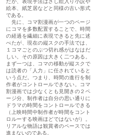
だが、表現手法はさし絵入り小説や
絵本、紙芝居などと同様の古い形式
である。
先に、コマ割漫画が一つのページ
にコマを多数配置することで、時間
の経過を繊細に表現できると先に述
べたが、現在の縦スクの手法では、
１コマごとのぶつ切れ感がはなはだ
しい。その原因は大きく二つある。
まず一つは、コマの移動が縦スクで
は読者の「人力」に任されていると
いう点だ。つまり、時間の進行を制
作者がコントロールできない。コマ
割漫画では少なくとも見開きの２ペ
ージ分、制作者は自分の思い通りに
ドラマの時間をコントロールできる
（上映時間中制作者が時間をコント
ロルーする映画ほどではないが）。
リアルな物語は観賞者のペースでは
進まないのである。