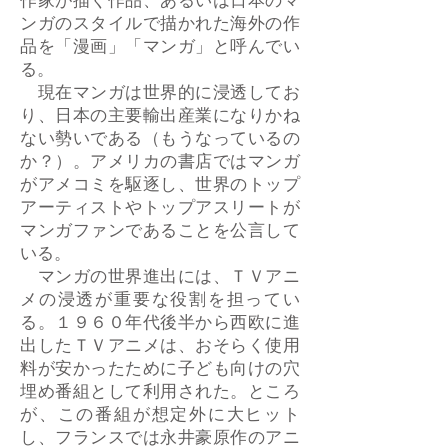
作家が描く作品、あるいは日本のマ
ンガのスタイルで描かれた海外の作
品を「漫画」「マンガ」と呼んでい
る。
現在マンガは世界的に浸透してお
り、日本の主要輸出産業になりかね
ない勢いである（もうなっているの
か？）。アメリカの書店ではマンガ
がアメコミを駆逐し、世界のトップ
アーティストやトップアスリートが
マンガファンであることを公言して
いる。
マンガの世界進出には、ＴＶアニ
メの浸透が重要な役割を担ってい
る。１９６０年代後半から西欧に進
出したＴＶアニメは、おそらく使用
料が安かったために子ども向けの穴
埋め番組として利用された。ところ
が、この番組が想定外に大ヒット
し、フランスでは永井豪原作のアニ