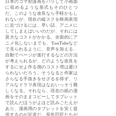
日本のコマ割漫画をバラして小画面
に収めるような形式もそのひとつ
だ。このような改良なら手軽かもし
れないが、現在の縦スクを映画表現
に近づけるには、早い話、アニメに
してしまえばいいのだが、それには
莫大なコストがかかる。全面的にア
ニメ化しないまでも、YouTubeなど
で見られるように、音声を加える、
自動でページが進行するなどの方法
が考えられるが、どのような改良を
するにせよ作る側のコスト増は避け
られないだろう。そうなると作家は
さらなる手抜きをせざるを得ず、リ
アルなドラマ表現はなおいっそう難
しくなる。それなら、現在の紙の漫
画をそのままコピーしてタブレット
で読んだほうがよほど読みごたえが
あり、漫画用のタブレットを安く提
供するのが近道だ。長年巨匠たちが