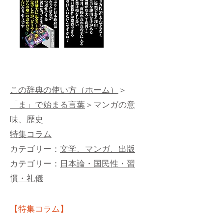
この辞典の使い方（ホーム）
＞
「ま」で始まる言葉
＞マンガの意
味、歴史
特集コラム
カテゴリー：
文学、マンガ、出版
カテゴリー：
日本論・国民性・習
慣・礼儀
【特集コラム】