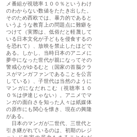
メ番組が視聴率１００％というわけ
のわからない数値をたたき出した。
そのため西欧では、暴力的であると
いうような教育上の問題点に難癖を
つけて（実際は、低俗だと軽蔑して
いる日本文化が子どもを侵食するの
を恐れて）、放映を禁止したほどで
ある。しかし、当時日本のアニメに
夢中になった世代が親になってその
警戒心がゆるむと（国家の首脳クラ
スがマンガファンであることを公言
している）、子世代は当然のように
マンガになだれこむ（視聴率１０
０％は伊達じゃない）。アニメでマ
ンガの面白さを知った人々は紙媒体
の原作にも関心を懐き、現在の興隆
がある。
日本のマンガが二世代、三世代と
引き継がれているのは、初期のレジ