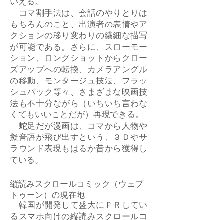
いえる。
コマ割手法は、会話のやりとりは
もちろんのこと、出演者の表情やア
クションの移り変わりの繊細な描写
が可能である。さらに、スローモー
ション、ロングショットからクロー
ズアップへの転換、カメラアングル
の移動、モンタージュ技法、フラッ
シュバック等々、さまざまな映画技
法も不十分ながら（いちいち言わな
くてもいいことだが）再現できる。
蛇足だが漫画は、コマから人物や
擬音語が飛び出すという、３Ｄやサ
ラウンド表現もはるか昔から獲得し
ている。
縦読みスクロールコミック（ウェブ
トゥーン）の現在地
韓国が開発して盛大にＰＲしてい
るスマホ向けの縦読みスクロールコ