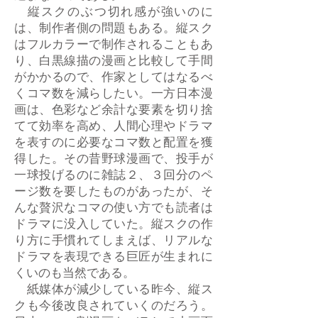
縦スクのぶつ切れ感が強いのに
は、制作者側の問題もある。縦スク
はフルカラーで制作されることもあ
り、白黒線描の漫画と比較して手間
がかかるので、作家としてはなるべ
くコマ数を減らしたい。一方日本漫
画は、色彩など余計な要素を切り捨
てて効率を高め、人間心理やドラマ
を表すのに必要なコマ数と配置を獲
得した。その昔野球漫画で、投手が
一球投げるのに雑誌２、３回分のペ
ージ数を要したものがあったが、そ
んな贅沢なコマの使い方でも読者は
ドラマに没入していた。縦スクの作
り方に手慣れてしまえば、リアルな
ドラマを表現できる巨匠が生まれに
くいのも当然である。
紙媒体が減少している昨今、縦ス
クも今後改良されていくのだろう。