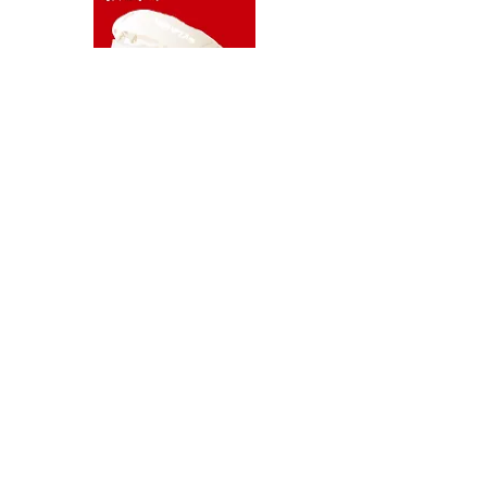
寿司（すし）
裸一貫