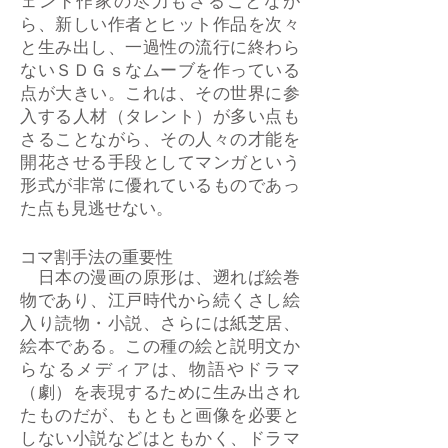
ェンド作家の尽力もさることなが
ら、新しい作者とヒット作品を次々
と生み出し、一過性の流行に終わら
ないＳＤＧｓなムーブを作っている
点が大きい。これは、その世界に参
入する人材（タレント）が多い点も
さることながら、その人々の才能を
開花させる手段としてマンガという
形式が非常に優れているものであっ
た点も見逃せない。
コマ割手法の重要性
日本の漫画の原形は、遡れば絵巻
物であり、江戸時代から続くさし絵
入り読物・小説、さらには紙芝居、
絵本である。この種の絵と説明文か
らなるメディアは、物語やドラマ
（劇）を表現するために生み出され
たものだが、もともと画像を必要と
しない小説などはともかく、ドラマ