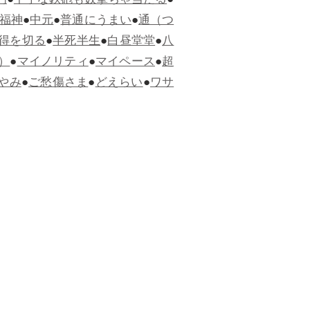
門
●
下手な鉄砲も数撃ちゃ当たる
●
福神
●
中元
●
普通にうまい
●
通（つ
得を切る
●
半死半生
●
白昼堂堂
●
八
）
●
マイノリティ
●
マイペース
●
超
やみ
●
ご愁傷さま
●
どえらい
●
ワサ