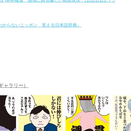
回】NHK報道「国債に頼る厳しい財政状況」はほぼほぼウソ
わからないニッポン 笑える日本語辞典』
。
ギャラリー）