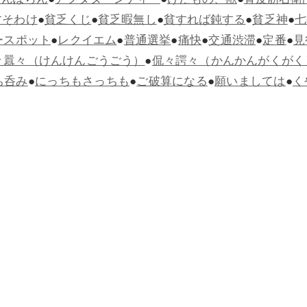
らんぽらん
●
アフタヌーンティー
●
けだもの、獣
●
骨皮筋右衛
すそわけ
●
貧乏くじ
●
貧乏暇無し
●
貧すれば鈍する
●
貧乏神
●
七
ースポット
●
レクイエム
●
普通選挙
●
痛快
●
交通渋滞
●
定番
●
見
々囂々（けんけんごうごう）
●
侃々諤々（かんかんがくがく
ち呑み
●
にっちもさっちも
●
ご破算になる
●
願いましては
●
く