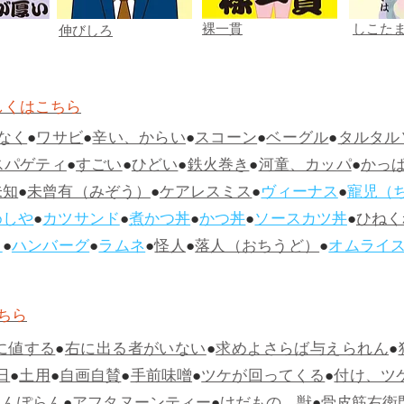
裸一貫
しこた
伸びしろ
しくはこちら
なく
●
ワサビ
●
辛い、からい
●
スコーン
●
ベーグル
●
タルタル
スパゲティ
●
すごい
●
ひどい
●
鉄火巻き
●
河童、カッパ
●
かっ
未知
●
未曾有（みぞう）
●
ケアレスミス
●
ヴィーナス
●
寵児（
めしや
●
カツサンド
●
煮かつ丼
●
かつ丼
●
ソースカツ丼
●
ひねく
ス
●
ハンバーグ
●
ラムネ
●
怪人
●
落人（おちうど）
●
オムライ
ちら
に値する
●
右に出る者がいない
●
求めよさらば与えられん
●
日
●
土用
●
自画自賛
●
手前味噌
●
ツケが回ってくる
●
付け、ツ