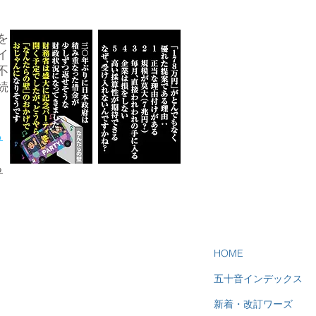
を
イ
不
続
ら
る
HOME
五十音インデックス
新着・改訂ワーズ