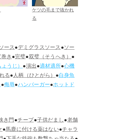
ま
ケツの毛まで抜かれ
る
ソース
●
デミグラスソース
●
ソー
ぱ巻き
●
完璧
●
双璧（そうへき）
●
ちょうじ）
●
演出
●
適材適所
●
心機
れる
●
人柄（ひとがら）
●
白身魚
ス
●
侮辱
●
ハンバーガー
●
ホットド
狭き門
●
チープ
●
子供だまし
●
老舗
ケ
●
馬鹿に付ける薬はない
●
チャラ