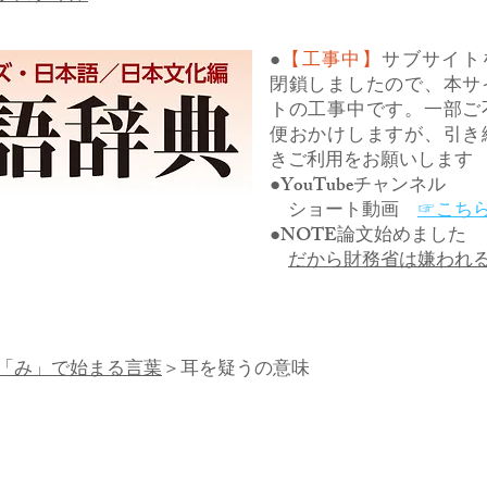
●
【工事中】
サブサイト
閉鎖しましたので、本サ
トの工事中です。一部ご
便おかけしますが、引き
きご利用をお願いします
●YouTubeチャンネル
ショート動画
☞こち
●NOTE論文始めました
だから財務省は嫌われ
「み」で始まる言葉
＞耳を疑うの意味