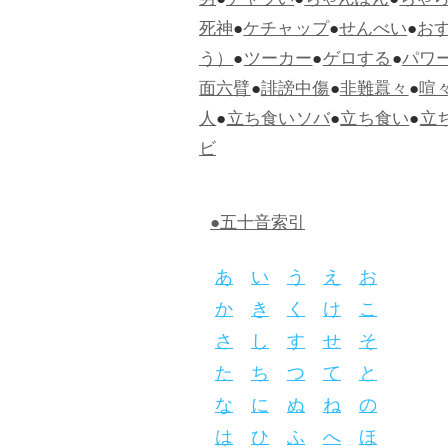
男
●
チャラい
●
ちゃんぽん
●
ちゃ
死神
●
ケチャップ
●
せんべい
●
お
う）
●
ツーカー
●
ゲロする
●
パワ
面六臂
●
誹謗中傷
●
非難囂々
●
喧
人
●
立ち食いソバ
●
立ち食い
●
立
ビ
●五十音索引
あ
い
う
え
お
か
き
く
け
こ
さ
し
す
せ
そ
た
ち
つ
て
と
な
に
ぬ
ね
の
は
ひ
ふ
へ
ほ