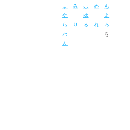
ま
み
む
め
も
や
ゆ
よ
ら
り
る
れ
ろ
わ
を
ん