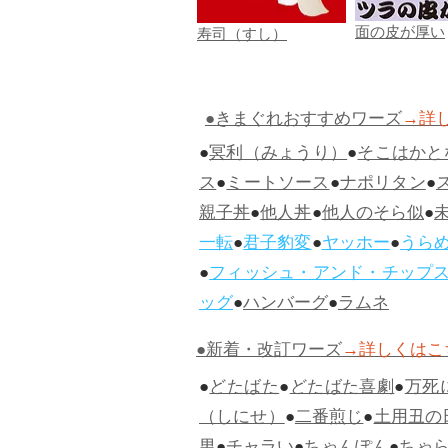
面の皮が厚い
寿司（すし）
●きまぐれおすすめワーズ
→詳
●
冥利（みょうり）
●
そこはかと
ス
●
ミートソース
●
ナポリタン
●
親子丼
●
他人丼
●
他人のそら似
●
一転
●
君子豹変
●
ヤッホー
●
うら
●
フィッシュ・アンド・チップ
ッグ
●
ハンバーグ
●
ラムネ
●新着・改訂ワーズ
→詳しくはこ
●
どたばた
●
どたばた喜劇
●
万死
（しにせ）
●
二番煎じ
●
土用丑の