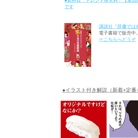
●新科目「トレンド研究科」【第1
です
講談社『辞書では
電子書籍で販売中
☞こちらへどうぞ
●イラスト付き解説（新着+定番