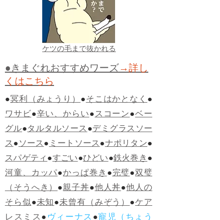
ケツの毛まで抜かれる
●きまぐれおすすめワーズ
→詳し
くはこちら
●
冥利（みょうり）
●
そこはかとなく
●
ワサビ
●
辛い、からい
●
スコーン
●
ベー
グル
●
タルタルソース
●
デミグラスソー
ス
●
ソース
●
ミートソース
●
ナポリタン
●
スパゲティ
●
すごい
●
ひどい
●
鉄火巻き
●
河童、カッパ
●
かっぱ巻き
●
完璧
●
双璧
（そうへき）
●
親子丼
●
他人丼
●
他人の
そら似
●
未知
●
未曾有（みぞう）
●
ケア
レスミス
●
ヴィーナス
●
寵児（ちょう