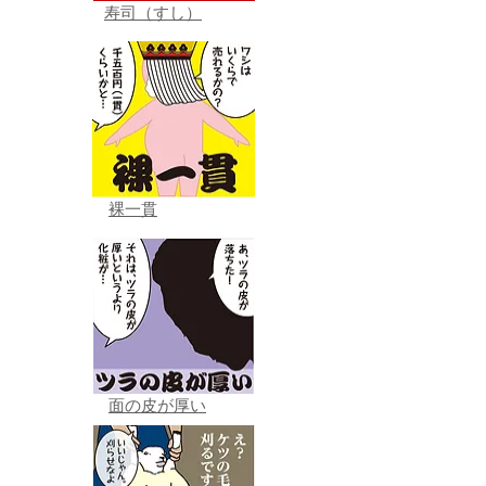
寿司（すし）
裸一貫
面の皮が厚い