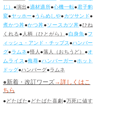
じ）
●
演出
●
適材適所
●
心機一転
●
君子豹
変
●
ヤッホー
●
うらめしや
●
カツサンド
●
煮かつ丼
●
かつ丼
●
ソースカツ丼
●
ひね
くれる
●
人柄（ひとがら）
●
白身魚
●
フ
ィッシュ・アンド・チップス
●
ハンバー
グ
●
ラムネ
●
怪人
●
落人（おちうど）
●
オ
ムライス
●
侮辱
●
ハンバーガー
●
ホット
ドッグ
●
ハンバーグ
●
ラムネ
●新着・改訂ワーズ
→詳しくはこ
ちら
●
どたばた
●
どたばた喜劇
●
万死に値す
る
●
右に出る者がいない
●
求めよさらば
与えられん
●
狭き門
●
チープ
●
子供だま
し
●
老舗（しにせ）
●
二番煎じ
●
土用丑