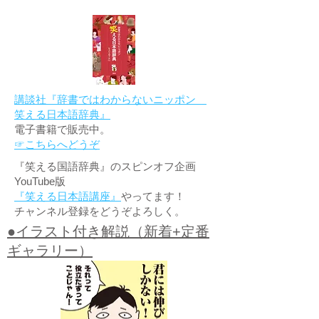
講談社『辞書ではわからないニッポン
笑える日本語辞典』
電子書籍で販売中。
☞こちらへどうぞ
『笑える国語辞典』のスピンオフ企画
YouTube版
『笑える日本語講座』
やってます！
チャンネル登録をどうぞよろしく。
●イラスト付き解説（新着+定番
ギャラリー）