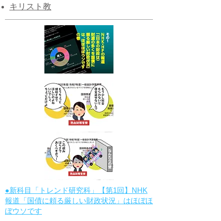
キリスト教
●新科目「トレンド研究科」【第1回】NHK
報道「国債に頼る厳しい財政状況」はほぼほ
ぼウソです