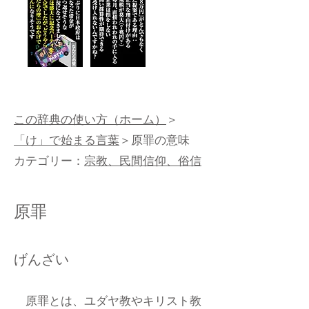
この辞典の使い方（ホーム）
＞
「け」で始まる言葉
＞原罪の意味
カテゴリー：
宗教、民間信仰、俗信
原罪
げんざい
原罪とは、ユダヤ教やキリスト教