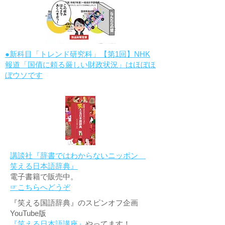
●新科目「トレンド研究科」【第1回】NHK
報道「国債に頼る厳しい財政状況」はほぼほ
ぼウソです
講談社『辞書ではわからないニッポン
笑える日本語辞典』
電子書籍で販売中。
☞こちらへどうぞ
『笑える国語辞典』のスピンオフ企画
YouTube版
『笑える日本語講座』
やってます！