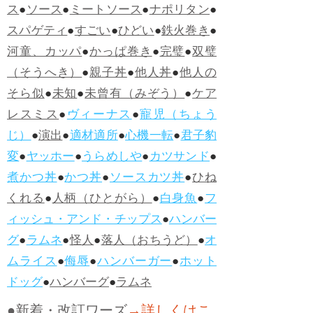
ス
●
ソース
●
ミートソース
●
ナポリタン
●
スパゲティ
●
すごい
●
ひどい
●
鉄火巻き
●
河童、カッパ
●
かっぱ巻き
●
完璧
●
双璧
（そうへき）
●
親子丼
●
他人丼
●
他人の
そら似
●
未知
●
未曾有（みぞう）
●
ケア
レスミス
●
ヴィーナス
●
寵児（ちょう
じ）
●
演出
●
適材適所
●
心機一転
●
君子豹
変
●
ヤッホー
●
うらめしや
●
カツサンド
●
煮かつ丼
●
かつ丼
●
ソースカツ丼
●
ひね
くれる
●
人柄（ひとがら）
●
白身魚
●
フ
ィッシュ・アンド・チップス
●
ハンバー
グ
●
ラムネ
●
怪人
●
落人（おちうど）
●
オ
ムライス
●
侮辱
●
ハンバーガー
●
ホット
ドッグ
●
ハンバーグ
●
ラムネ
●新着・改訂ワーズ
→詳しくはこ