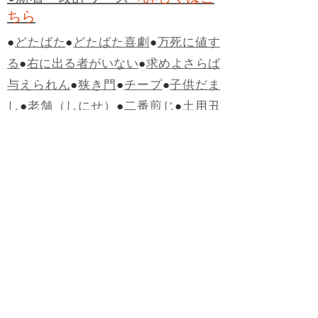
ちら
●
どたばた
●
どたばた喜劇
●
万死に値す
る
●
右に出る者がいない
●
求めよさらば
与えられん
●
狭き門
●
チープ
●
子供だま
し
●
老舗（しにせ）
●
二番煎じ
●
土用丑
の日
●
土用
●
自画自賛
●
手前味噌
●
ツケが
回ってくる
●
付け、ツケ
●
馬鹿に付ける
薬はない
●
チャラ男
●
チャラい
●
ちゃん
ぽん
●
ちゃらんぽらん
●
アフタヌーンテ
ィー
●
けだもの、獣
●
骨皮筋右衛門
●
下
手な鉄砲も数撃ちゃ当たる
●
死神
●
ケチ
ャップ
●
せんべい
●
おすそわけ
●
貧乏く
じ
●
貧乏暇無し
●
貧すれば鈍する
●
貧乏
神
●
七福神
●
中元
●
普通にうまい
●
通（つ