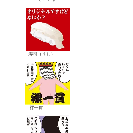
しこたま
寿司（すし）
裸一貫