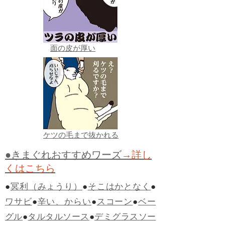
面の皮が厚い
ケツの毛まで抜かれる
●きまぐれおすすめワーズ
→詳し
くはこちら
●
冥利（みょうり）
●
そこはかとなく
●
ワサビ
●
辛い、からい
●
スコーン
●
ベー
グル
●
タルタルソース
●
デミグラスソー