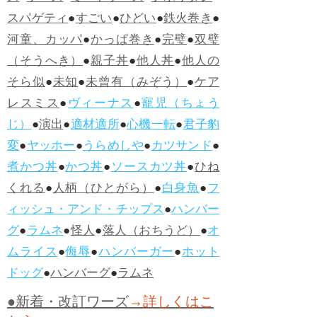
スパゲティ
●
すごい
●
ひどい
●
鉄火巻き
●
河童、カッパ
●
かっぱ巻き
●
完璧
●
双璧
（そうへき）
●
親子丼
●
他人丼
●
他人の
そら似
●
未知
●
未曾有（みぞう）
●
ケア
レスミス
●
ヴィーナス
●
寵児（ちょう
じ）
●
演出
●
適材適所
●
心機一転
●
君子豹
変
●
ヤッホー
●
うらめしや
●
カツサンド
●
煮かつ丼
●
かつ丼
●
ソースカツ丼
●
ひね
くれる
●
人柄（ひとがら）
●
白身魚
●
フ
ィッシュ・アンド・チップス
●
ハンバー
グ
●
ラムネ
●
怪人
●
落人（おちうど）
●
オ
ムライス
●
侮辱
●
ハンバーガー
●
ホット
ドッグ
●
ハンバーグ
●
ラムネ
●新着・改訂ワーズ
→詳しくはこ