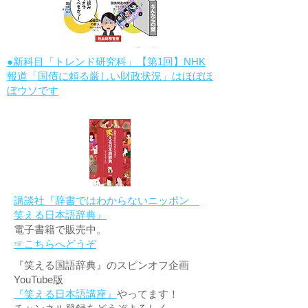
●新科目「トレンド研究科」【第1回】NHK
報道「国債に頼る厳しい財政状況」はほぼほ
ぼウソです
講談社『辞書ではわからないニッポン
笑える日本語辞典』
電子書籍で販売中。
☞こちらへどうぞ
『笑える国語辞典』のスピンオフ企画
YouTube版
『笑える日本語講座』
やってます！