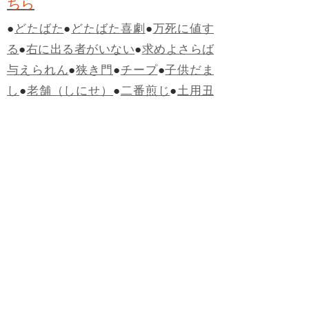
ちら
●
どたばた
●
どたばた喜劇
●
万死に値す
る
●
右に出る者がいない
●
求めよさらば
与えられん
●
狭き門
●
チープ
●
子供だま
し
●
老舗（しにせ）
●
二番煎じ
●
土用丑
の日
●
土用
●
自画自賛
●
手前味噌
●
ツケが
回ってくる
●
付け、ツケ
●
馬鹿に付ける
薬はない
●
チャラ男
●
チャラい
●
ちゃん
ぽん
●
ちゃらんぽらん
●
アフタヌーンテ
ィー
●
けだもの、獣
●
骨皮筋右衛門
●
下
手な鉄砲も数撃ちゃ当たる
●
死神
●
ケチ
ャップ
●
せんべい
●
おすそわけ
●
貧乏く
じ
●
貧乏暇無し
●
貧すれば鈍する
●
貧乏
神
●
七福神
●
中元
●
普通にうまい
●
通（つ
う）
●
ツーカー
●
ゲロする
●
パワースポ