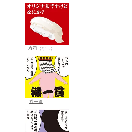
寿司（すし）
裸一貫