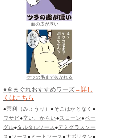
面の皮が厚い
ケツの毛まで抜かれる
●きまぐれおすすめワーズ
→詳し
くはこちら
●
冥利（みょうり）
●
そこはかとなく
●
ワサビ
●
辛い、からい
●
スコーン
●
ベー
グル
●
タルタルソース
●
デミグラスソー
ス
●
ソース
●
ミートソース
●
ナポリタン
●