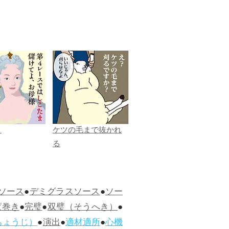
ま
ケツの毛まで抜かれ
る
ソース
●
デミグラスソース
●
ソー
ぱ巻き
●
完璧
●
双璧（そうへき）
●
ちょうじ）
●
演出
●
適材適所
●
心機