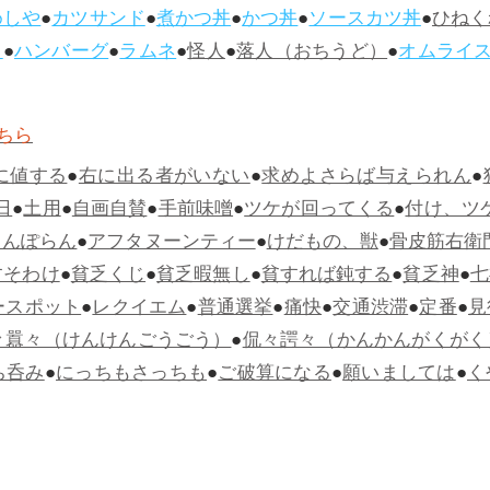
めしや
●
カツサンド
●
煮かつ丼
●
かつ丼
●
ソースカツ丼
●
ひねく
ス
●
ハンバーグ
●
ラムネ
●
怪人
●
落人（おちうど）
●
オムライ
ちら
に値する
●
右に出る者がいない
●
求めよさらば与えられん
●
日
●
土用
●
自画自賛
●
手前味噌
●
ツケが回ってくる
●
付け、ツ
らんぽらん
●
アフタヌーンティー
●
けだもの、獣
●
骨皮筋右衛
すそわけ
●
貧乏くじ
●
貧乏暇無し
●
貧すれば鈍する
●
貧乏神
●
七
ースポット
●
レクイエム
●
普通選挙
●
痛快
●
交通渋滞
●
定番
●
見
々囂々（けんけんごうごう）
●
侃々諤々（かんかんがくがく
ち呑み
●
にっちもさっちも
●
ご破算になる
●
願いましては
●
く