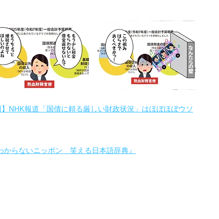
回】NHK報道「国債に頼る厳しい財政状況」はほぼほぼウソ
わからないニッポン 笑える日本語辞典』
。