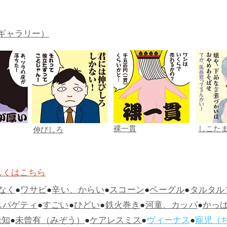
ギャラリー）
裸一貫
しこた
伸びしろ
しくはこちら
なく
●
ワサビ
●
辛い、からい
●
スコーン
●
ベーグル
●
タルタル
スパゲティ
●
すごい
●
ひどい
●
鉄火巻き
●
河童、カッパ
●
かっ
未知
●
未曾有（みぞう）
●
ケアレスミス
●
ヴィーナス
●
寵児（