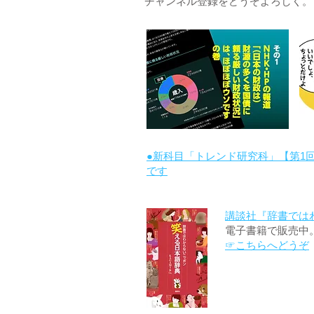
チャンネル登録をどうぞよろしく。
●新科目「トレンド研究科」【第1
です
講談社『辞書では
電子書籍で販売中
☞こちらへどうぞ