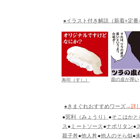
●イラスト付き解説（新着+定番
面の皮が厚い
寿司（すし）
●きまぐれおすすめワーズ
→詳
●
冥利（みょうり）
●
そこはかと
ス
●
ミートソース
●
ナポリタン
●
親子丼
●
他人丼
●
他人のそら似
●