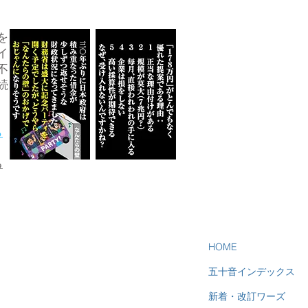
を
イ
不
続
ら
る
HOME
五十音インデックス
新着・改訂ワーズ