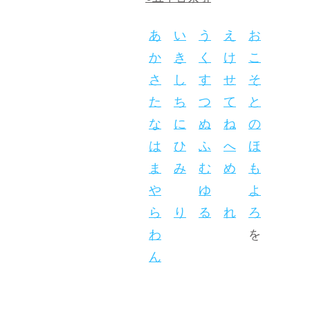
あ
い
う
え
お
か
き
く
け
こ
さ
し
す
せ
そ
た
ち
つ
て
と
な
に
ぬ
ね
の
は
ひ
ふ
へ
ほ
ま
み
む
め
も
や
ゆ
よ
ら
り
る
れ
ろ
わ
を
ん