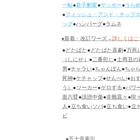
一転
●
君子豹変
●
ヤッホー
●
うら
●
フィッシュ・アンド・チップ
ッグ
●
ハンバーグ
●
ラムネ
●新着・改訂ワーズ
→詳しくはこ
●
どたばた
●
どたばた喜劇
●
万死
（しにせ）
●
二番煎じ
●
土用丑の
男
●
チャラい
●
ちゃんぽん
●
ちゃ
死神
●
ケチャップ
●
せんべい
●
お
う）
●
ツーカー
●
ゲロする
●
パワ
面六臂
●
誹謗中傷
●
非難囂々
●
喧
人
●
立ち食いソバ
●
立ち食い
●
立
ビ
●五十音索引