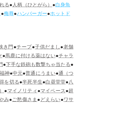
れる
●
人柄（ひとがら）
●
白身魚
ス
●
侮辱
●
ハンバーガー
●
ホットド
狭き門
●
チープ
●
子供だまし
●
老舗
ケ
●
馬鹿に付ける薬はない
●
チャラ
門
●
下手な鉄砲も数撃ちゃ当たる
●
福神
●
中元
●
普通にうまい
●
通（つ
得を切る
●
半死半生
●
白昼堂堂
●
八
）
●
マイノリティ
●
マイペース
●
超
やみ
●
ご愁傷さま
●
どえらい
●
ワサ