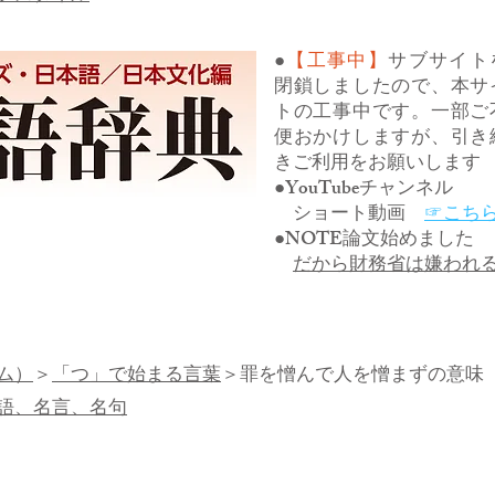
●
【工事中】
サブサイト
閉鎖しましたので、本サ
トの工事中です。一部ご
便おかけしますが、引き
きご利用をお願いします
●YouTubeチャンネル
ショート動画
☞こち
●NOTE論文始めました
だから財務省は嫌われ
ム）
＞
「つ」で始まる言葉
＞罪を憎んで人を憎まずの意味
語、名言、名句