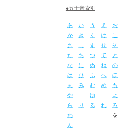
●五十音索引
あ
い
う
え
お
か
き
く
け
こ
さ
し
す
せ
そ
た
ち
つ
て
と
な
に
ぬ
ね
の
は
ひ
ふ
へ
ほ
ま
み
む
め
も
や
ゆ
よ
ら
り
る
れ
ろ
わ
を
ん