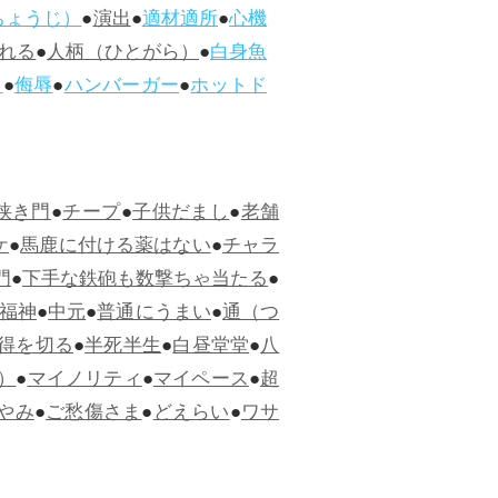
ちょうじ）
●
演出
●
適材適所
●
心機
れる
●
人柄（ひとがら）
●
白身魚
ス
●
侮辱
●
ハンバーガー
●
ホットド
狭き門
●
チープ
●
子供だまし
●
老舗
ケ
●
馬鹿に付ける薬はない
●
チャラ
門
●
下手な鉄砲も数撃ちゃ当たる
●
福神
●
中元
●
普通にうまい
●
通（つ
得を切る
●
半死半生
●
白昼堂堂
●
八
）
●
マイノリティ
●
マイペース
●
超
やみ
●
ご愁傷さま
●
どえらい
●
ワサ