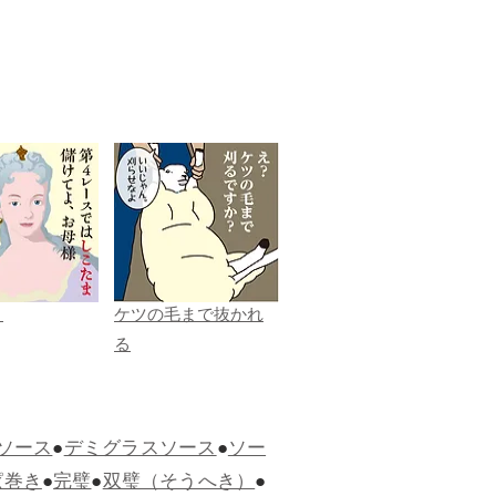
ま
ケツの毛まで抜かれ
る
ソース
●
デミグラスソース
●
ソー
ぱ巻き
●
完璧
●
双璧（そうへき）
●