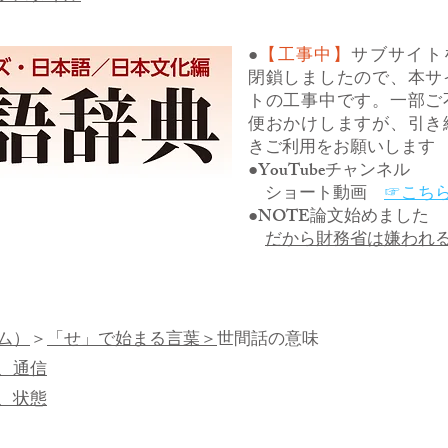
●
【工事中】
サブサイト
閉鎖しましたので、本サ
トの工事中です。一部ご
便おかけしますが、引き
きご利用をお願いします
●YouTubeチャンネル
ショート動画
☞こち
●NOTE論文始めました
だから財務省は嫌われ
ム）
＞
「せ」で始まる言葉＞
世間話の意味
、通信
、状態