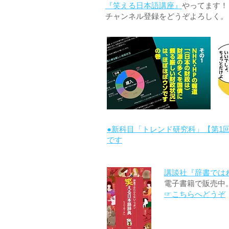
『笑える日本語講座』
やってます！
チャンネル登録をどうぞよろしく。
●新科目「トレンド研究科」【第1
です
講談社『辞書では
電子書籍で販売中
☞こちらへどうぞ