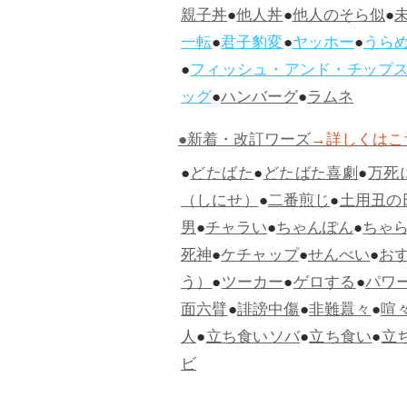
親子丼
●
他人丼
●
他人のそら似
●
一転
●
君子豹変
●
ヤッホー
●
うら
●
フィッシュ・アンド・チップ
ッグ
●
ハンバーグ
●
ラムネ
●新着・改訂ワーズ
→詳しくはこ
●
どたばた
●
どたばた喜劇
●
万死
（しにせ）
●
二番煎じ
●
土用丑の
男
●
チャラい
●
ちゃんぽん
●
ちゃ
死神
●
ケチャップ
●
せんべい
●
お
う）
●
ツーカー
●
ゲロする
●
パワ
面六臂
●
誹謗中傷
●
非難囂々
●
喧
人
●
立ち食いソバ
●
立ち食い
●
立
ビ