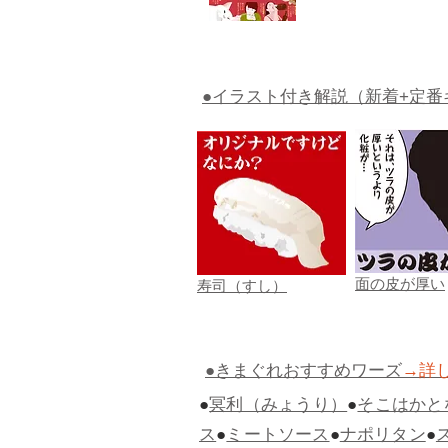
●イラスト付き解説（新着+定番
面の皮が厚い
寿司（すし）
●きまぐれおすすめワーズ
→詳
●
冥利（みょうり）
●
そこはかと
ス
●
ミートソース
●
ナポリタン
●