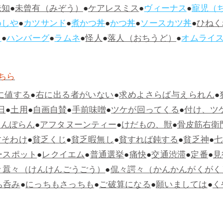
未知
●
未曾有（みぞう）
●
ケアレスミス
●
ヴィーナス
●
寵児（
めしや
●
カツサンド
●
煮かつ丼
●
かつ丼
●
ソースカツ丼
●
ひねく
ス
●
ハンバーグ
●
ラムネ
●
怪人
●
落人（おちうど）
●
オムライ
ちら
に値する
●
右に出る者がいない
●
求めよさらば与えられん
●
日
●
土用
●
自画自賛
●
手前味噌
●
ツケが回ってくる
●
付け、ツ
らんぽらん
●
アフタヌーンティー
●
けだもの、獣
●
骨皮筋右衛
すそわけ
●
貧乏くじ
●
貧乏暇無し
●
貧すれば鈍する
●
貧乏神
●
七
ースポット
●
レクイエム
●
普通選挙
●
痛快
●
交通渋滞
●
定番
●
見
々囂々（けんけんごうごう）
●
侃々諤々（かんかんがくがく
ち呑み
●
にっちもさっちも
●
ご破算になる
●
願いましては
●
く