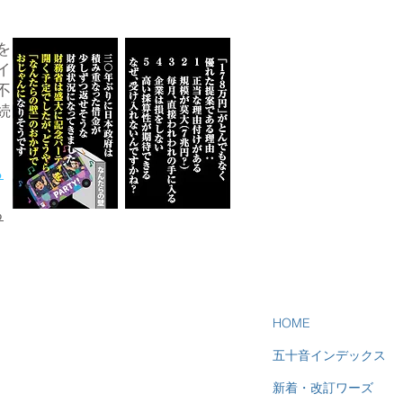
を
イ
不
続
ら
る
HOME
五十音インデックス
新着・改訂ワーズ