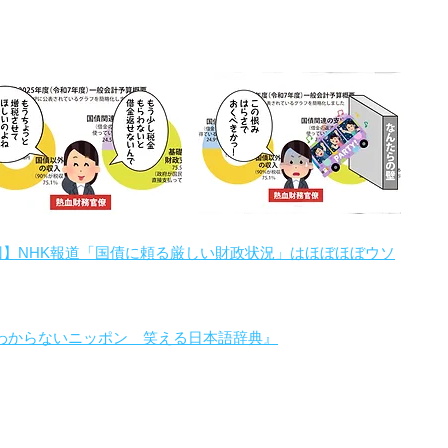
回】NHK報道「国債に頼る厳しい財政状況」はほぼほぼウソ
わからないニッポン 笑える日本語辞典』
。