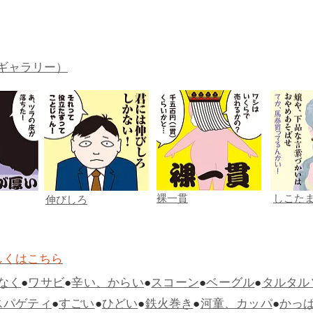
ギャラリー）
裸一貫
しこた
伸びしろ
しくはこちら
なく
●
ワサビ
●
辛い、からい
●
スコーン
●
ベーグル
●
タルタル
スパゲティ
●
すごい
●
ひどい
●
鉄火巻き
●
河童、カッパ
●
かっ