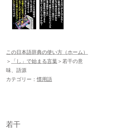
この日本語辞典の使い方（ホーム）
＞
「し」で始まる言葉
＞若干の意
味、語源
カテゴリー：
慣用語
若干