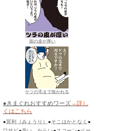
面の皮が厚い
ケツの毛まで抜かれる
●きまぐれおすすめワーズ
→詳し
くはこちら
●
冥利（みょうり）
●
そこはかとなく
●