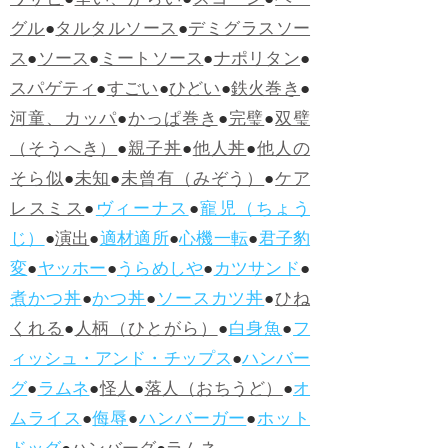
ワサビ
●
辛い、からい
●
スコーン
●
ベー
グル
●
タルタルソース
●
デミグラスソー
ス
●
ソース
●
ミートソース
●
ナポリタン
●
スパゲティ
●
すごい
●
ひどい
●
鉄火巻き
●
河童、カッパ
●
かっぱ巻き
●
完璧
●
双璧
（そうへき）
●
親子丼
●
他人丼
●
他人の
そら似
●
未知
●
未曾有（みぞう）
●
ケア
レスミス
●
ヴィーナス
●
寵児（ちょう
じ）
●
演出
●
適材適所
●
心機一転
●
君子豹
変
●
ヤッホー
●
うらめしや
●
カツサンド
●
煮かつ丼
●
かつ丼
●
ソースカツ丼
●
ひね
くれる
●
人柄（ひとがら）
●
白身魚
●
フ
ィッシュ・アンド・チップス
●
ハンバー
グ
●
ラムネ
●
怪人
●
落人（おちうど）
●
オ
ムライス
●
侮辱
●
ハンバーガー
●
ホット