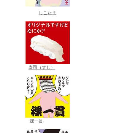
しこたま
寿司（すし）
裸一貫