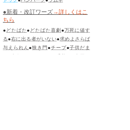
ドッグ
●
ハンバーグ
●
ラムネ
●新着・改訂ワーズ
→詳しくはこ
ちら
●
どたばた
●
どたばた喜劇
●
万死に値す
る
●
右に出る者がいない
●
求めよさらば
与えられん
●
狭き門
●
チープ
●
子供だま
し
●
老舗（しにせ）
●
二番煎じ
●
土用丑
の日
●
土用
●
自画自賛
●
手前味噌
●
ツケが
回ってくる
●
付け、ツケ
●
馬鹿に付ける
薬はない
●
チャラ男
●
チャラい
●
ちゃん
ぽん
●
ちゃらんぽらん
●
アフタヌーンテ
ィー
●
けだもの、獣
●
骨皮筋右衛門
●
下
手な鉄砲も数撃ちゃ当たる
●
死神
●
ケチ
ャップ
●
せんべい
●
おすそわけ
●
貧乏く
じ
●
貧乏暇無し
●
貧すれば鈍する
●
貧乏