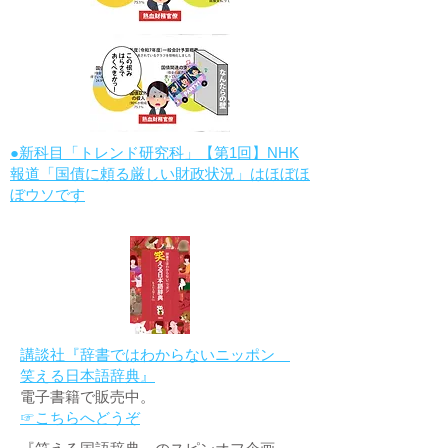
●新科目「トレンド研究科」【第1回】NHK
報道「国債に頼る厳しい財政状況」はほぼほ
ぼウソです
講談社『辞書ではわからないニッポン
笑える日本語辞典』
電子書籍で販売中。
☞こちらへどうぞ