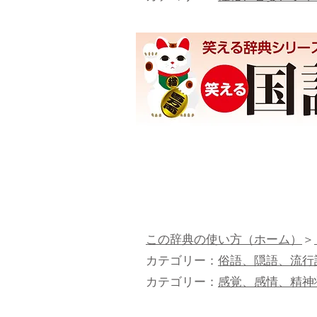
この辞典の使い方（ホーム）
＞
カテゴリー：
俗語、隠語、流行
カテゴリー：
感覚、感情、精神