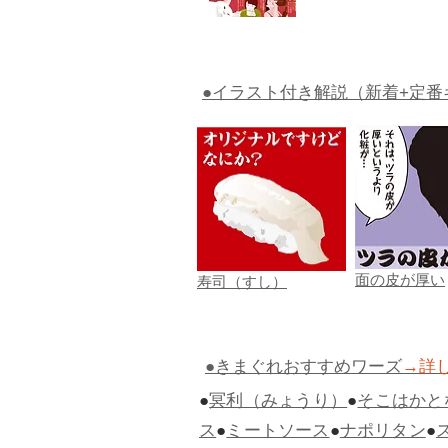
●イラスト付き解説（新着+定番
面の皮が厚い
寿司（すし）
●きまぐれおすすめワーズ
→詳
●
冥利（みょうり）
●
そこはかと
ス
●
ミートソース
●
ナポリタン
●