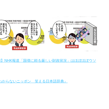
回】NHK報道「国債に頼る厳しい財政状況」はほぼほぼウソ
わからないニッポン 笑える日本語辞典』
。