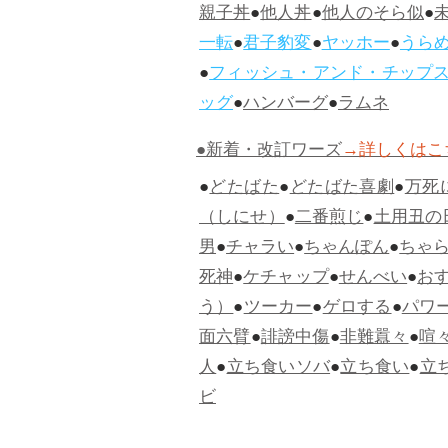
親子丼
●
他人丼
●
他人のそら似
●
一転
●
君子豹変
●
ヤッホー
●
うら
●
フィッシュ・アンド・チップ
ッグ
●
ハンバーグ
●
ラムネ
●新着・改訂ワーズ
→詳しくはこ
●
どたばた
●
どたばた喜劇
●
万死
（しにせ）
●
二番煎じ
●
土用丑の
男
●
チャラい
●
ちゃんぽん
●
ちゃ
死神
●
ケチャップ
●
せんべい
●
お
う）
●
ツーカー
●
ゲロする
●
パワ
面六臂
●
誹謗中傷
●
非難囂々
●
喧
人
●
立ち食いソバ
●
立ち食い
●
立
ビ