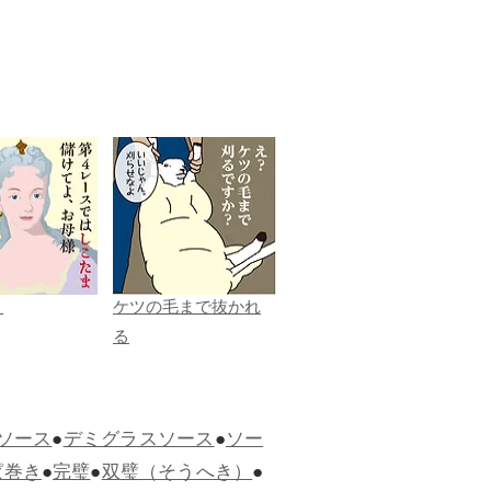
ま
ケツの毛まで抜かれ
る
ソース
●
デミグラスソース
●
ソー
ぱ巻き
●
完璧
●
双璧（そうへき）
●