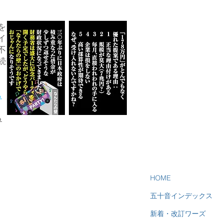
を
イ
不
続
ら
る
HOME
五十音インデックス
新着・改訂ワーズ