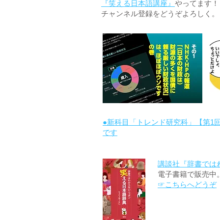
『笑える日本語講座』
やってます！
チャンネル登録をどうぞよろしく。
●新科目「トレンド研究科」【第1
です
講談社『辞書では
電子書籍で販売中
☞こちらへどうぞ