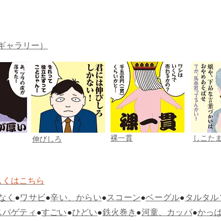
ギャラリー）
裸一貫
しこた
伸びしろ
しくはこちら
なく
●
ワサビ
●
辛い、からい
●
スコーン
●
ベーグル
●
タルタル
スパゲティ
●
すごい
●
ひどい
●
鉄火巻き
●
河童、カッパ
●
かっ