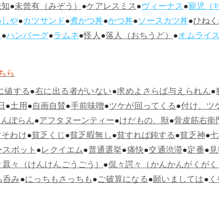
未知
●
未曾有（みぞう）
●
ケアレスミス
●
ヴィーナス
●
寵児（
めしや
●
カツサンド
●
煮かつ丼
●
かつ丼
●
ソースカツ丼
●
ひねく
ス
●
ハンバーグ
●
ラムネ
●
怪人
●
落人（おちうど）
●
オムライ
ちら
に値する
●
右に出る者がいない
●
求めよさらば与えられん
●
日
●
土用
●
自画自賛
●
手前味噌
●
ツケが回ってくる
●
付け、ツ
らんぽらん
●
アフタヌーンティー
●
けだもの、獣
●
骨皮筋右衛
すそわけ
●
貧乏くじ
●
貧乏暇無し
●
貧すれば鈍する
●
貧乏神
●
七
ースポット
●
レクイエム
●
普通選挙
●
痛快
●
交通渋滞
●
定番
●
見
々囂々（けんけんごうごう）
●
侃々諤々（かんかんがくがく
ち呑み
●
にっちもさっちも
●
ご破算になる
●
願いましては
●
く