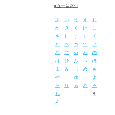
●五十音索引
あ
い
う
え
お
か
き
く
け
こ
さ
し
す
せ
そ
た
ち
つ
て
と
な
に
ぬ
ね
の
は
ひ
ふ
へ
ほ
ま
み
む
め
も
や
ゆ
よ
ら
り
る
れ
ろ
わ
を
ん