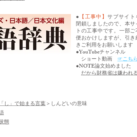
●
【工事中】
サブサイト
閉鎖しましたので、本サ
トの工事中です。一部ご
便おかけしますが、引き
きご利用をお願いします
●YouTubeチャンネル
ショート動画
☞こち
●NOTE論文始めました
だから財務省は嫌われ
「し」で始まる言葉
＞しんどいの意味
語
状態