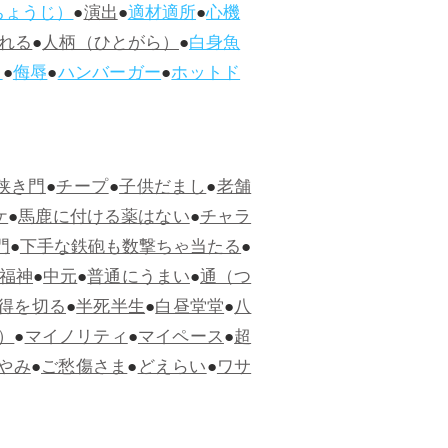
ちょうじ）
●
演出
●
適材適所
●
心機
れる
●
人柄（ひとがら）
●
白身魚
ス
●
侮辱
●
ハンバーガー
●
ホットド
狭き門
●
チープ
●
子供だまし
●
老舗
ケ
●
馬鹿に付ける薬はない
●
チャラ
門
●
下手な鉄砲も数撃ちゃ当たる
●
福神
●
中元
●
普通にうまい
●
通（つ
得を切る
●
半死半生
●
白昼堂堂
●
八
）
●
マイノリティ
●
マイペース
●
超
やみ
●
ご愁傷さま
●
どえらい
●
ワサ