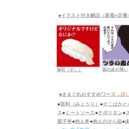
●イラスト付き解説（新着+定番
面の皮が厚い
寿司（すし）
●きまぐれおすすめワーズ
→詳
●
冥利（みょうり）
●
そこはかと
ス
●
ミートソース
●
ナポリタン
●
親子丼
●
他人丼
●
他人のそら似
●