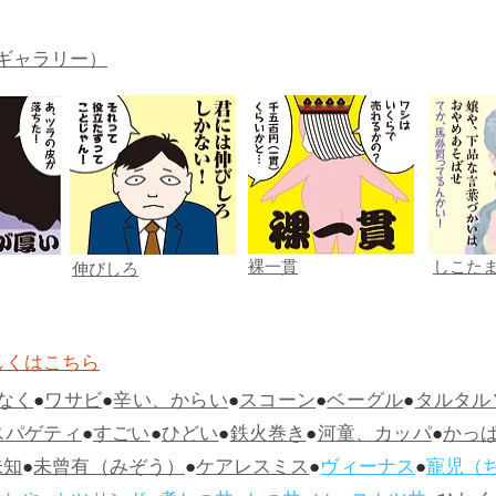
ギャラリー）
裸一貫
しこた
伸びしろ
しくはこちら
なく
●
ワサビ
●
辛い、からい
●
スコーン
●
ベーグル
●
タルタル
スパゲティ
●
すごい
●
ひどい
●
鉄火巻き
●
河童、カッパ
●
かっ
未知
●
未曾有（みぞう）
●
ケアレスミス
●
ヴィーナス
●
寵児（