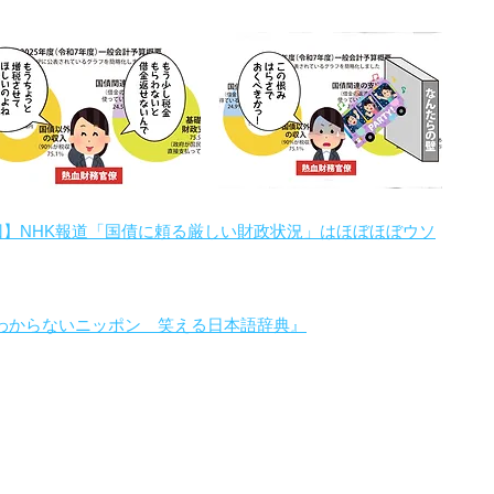
回】NHK報道「国債に頼る厳しい財政状況」はほぼほぼウソ
わからないニッポン 笑える日本語辞典』
。