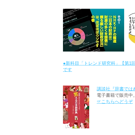
●新科目「トレンド研究科」【第1
です
講談社『辞書では
電子書籍で販売中
☞こちらへどうぞ