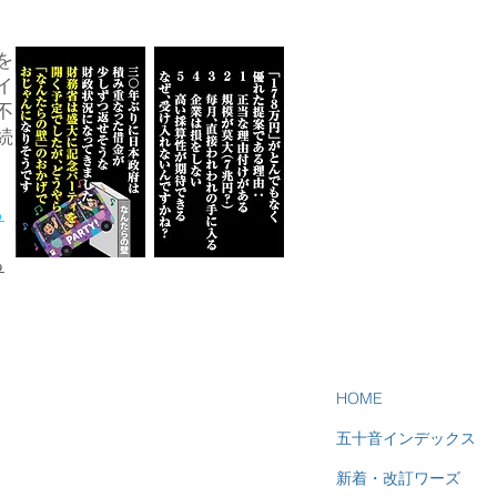
を
イ
不
続
ら
る
HOME
五十音インデックス
新着・改訂ワーズ