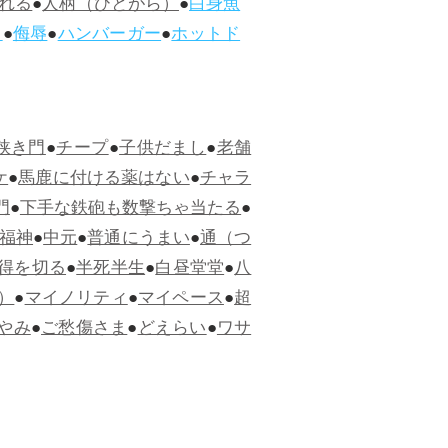
れる
●
人柄（ひとがら）
●
白身魚
ス
●
侮辱
●
ハンバーガー
●
ホットド
狭き門
●
チープ
●
子供だまし
●
老舗
ケ
●
馬鹿に付ける薬はない
●
チャラ
門
●
下手な鉄砲も数撃ちゃ当たる
●
福神
●
中元
●
普通にうまい
●
通（つ
得を切る
●
半死半生
●
白昼堂堂
●
八
）
●
マイノリティ
●
マイペース
●
超
やみ
●
ご愁傷さま
●
どえらい
●
ワサ