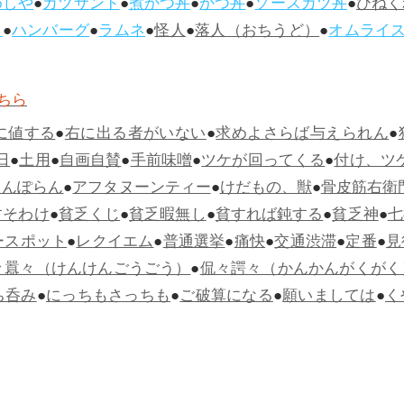
めしや
●
カツサンド
●
煮かつ丼
●
かつ丼
●
ソースカツ丼
●
ひねく
ス
●
ハンバーグ
●
ラムネ
●
怪人
●
落人（おちうど）
●
オムライ
ちら
に値する
●
右に出る者がいない
●
求めよさらば与えられん
●
日
●
土用
●
自画自賛
●
手前味噌
●
ツケが回ってくる
●
付け、ツ
らんぽらん
●
アフタヌーンティー
●
けだもの、獣
●
骨皮筋右衛
すそわけ
●
貧乏くじ
●
貧乏暇無し
●
貧すれば鈍する
●
貧乏神
●
七
ースポット
●
レクイエム
●
普通選挙
●
痛快
●
交通渋滞
●
定番
●
見
々囂々（けんけんごうごう）
●
侃々諤々（かんかんがくがく
ち呑み
●
にっちもさっちも
●
ご破算になる
●
願いましては
●
く