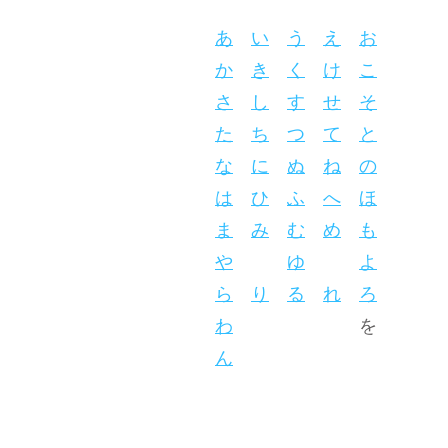
あ
い
う
え
お
か
き
く
け
こ
さ
し
す
せ
そ
た
ち
つ
て
と
な
に
ぬ
ね
の
は
ひ
ふ
へ
ほ
ま
み
む
め
も
や
ゆ
よ
ら
り
る
れ
ろ
わ
を
ん