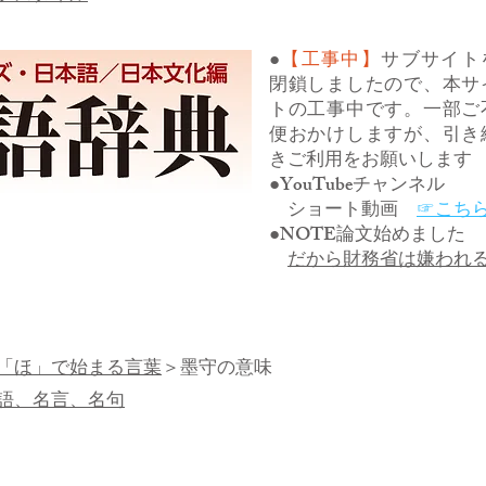
●
【工事中】
サブサイト
閉鎖しましたので、本サ
トの工事中です。一部ご
便おかけしますが、引き
きご利用をお願いします
●YouTubeチャンネル
ショート動画
☞こち
●NOTE論文始めました
だから財務省は嫌われ
「ほ」で始まる言葉
＞墨守の意味
語、名言、名句