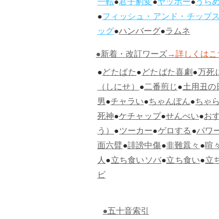
一転
●
君子豹変
●
ヤッホー
●
うら
●
フィッシュ・アンド・チップ
ッグ
●
ハンバーグ
●
ラムネ
●新着・改訂ワーズ
→詳しくはこ
●
どたばた
●
どたばた喜劇
●
万死
（しにせ）
●
二番煎じ
●
土用丑の
男
●
チャラい
●
ちゃんぽん
●
ちゃ
死神
●
ケチャップ
●
せんべい
●
お
う）
●
ツーカー
●
ゲロする
●
パワ
面六臂
●
誹謗中傷
●
非難囂々
●
喧
人
●
立ち食いソバ
●
立ち食い
●
立
ビ
●五十音索引