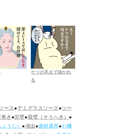
ま
ケツの毛まで抜かれ
る
ソース
●
デミグラスソース
●
ソー
ぱ巻き
●
完璧
●
双璧（そうへき）
●
ちょうじ）
●
演出
●
適材適所
●
心機