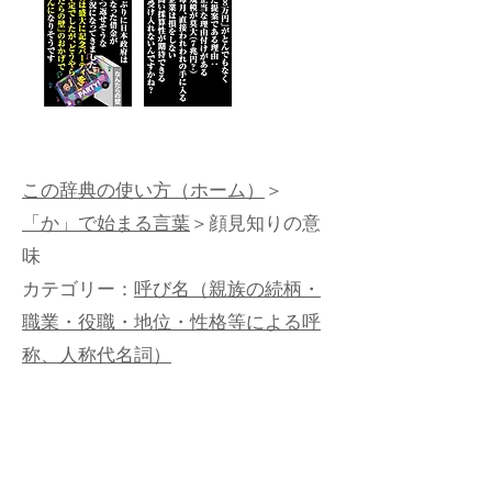
この辞典の使い方（ホーム）
＞
「か」で始まる言葉
＞顔見知りの意
味
カテゴリー：
呼び名（親族の続柄・
職業・役職・地位・性格等による呼
称、人称代名詞）