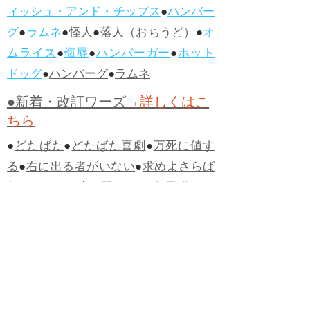
ィッシュ・アンド・チップス
●
ハンバー
グ
●
ラムネ
●
怪人
●
落人（おちうど）
●
オ
ムライス
●
侮辱
●
ハンバーガー
●
ホット
ドッグ
●
ハンバーグ
●
ラムネ
●新着・改訂ワーズ
→詳しくはこ
ちら
●
どたばた
●
どたばた喜劇
●
万死に値す
る
●
右に出る者がいない
●
求めよさらば
与えられん
●
狭き門
●
チープ
●
子供だま
し
●
老舗（しにせ）
●
二番煎じ
●
土用丑
の日
●
土用
●
自画自賛
●
手前味噌
●
ツケが
回ってくる
●
付け、ツケ
●
馬鹿に付ける
薬はない
●
チャラ男
●
チャラい
●
ちゃん
ぽん
●
ちゃらんぽらん
●
アフタヌーンテ