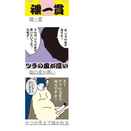
裸一貫
面の皮が厚い
ケツの毛まで抜かれる