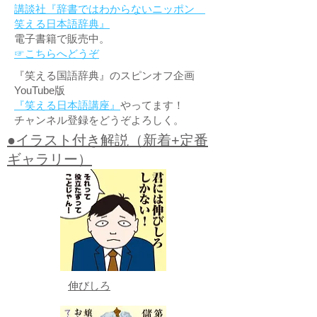
講談社『辞書ではわからないニッポン
笑える日本語辞典』
電子書籍で販売中。
☞こちらへどうぞ
『笑える国語辞典』のスピンオフ企画
YouTube版
『笑える日本語講座』
やってます！
チャンネル登録をどうぞよろしく。
●イラスト付き解説（新着+定番
ギャラリー）
伸びしろ