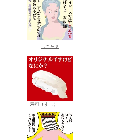
しこたま
寿司（すし）