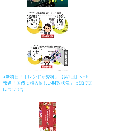
●新科目「トレンド研究科」【第1回】NHK
報道「国債に頼る厳しい財政状況」はほぼほ
ぼウソです