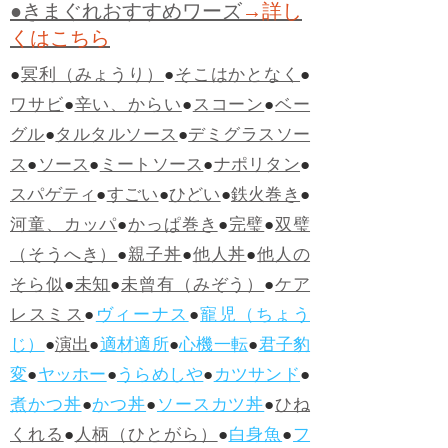
●きまぐれおすすめワーズ
→詳し
くはこちら
●
冥利（みょうり）
●
そこはかとなく
●
ワサビ
●
辛い、からい
●
スコーン
●
ベー
グル
●
タルタルソース
●
デミグラスソー
ス
●
ソース
●
ミートソース
●
ナポリタン
●
スパゲティ
●
すごい
●
ひどい
●
鉄火巻き
●
河童、カッパ
●
かっぱ巻き
●
完璧
●
双璧
（そうへき）
●
親子丼
●
他人丼
●
他人の
そら似
●
未知
●
未曾有（みぞう）
●
ケア
レスミス
●
ヴィーナス
●
寵児（ちょう
じ）
●
演出
●
適材適所
●
心機一転
●
君子豹
変
●
ヤッホー
●
うらめしや
●
カツサンド
●
煮かつ丼
●
かつ丼
●
ソースカツ丼
●
ひね
くれる
●
人柄（ひとがら）
●
白身魚
●
フ