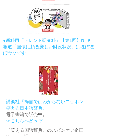
●新科目「トレンド研究科」【第1回】NHK
報道「国債に頼る厳しい財政状況」はほぼほ
ぼウソです
講談社『辞書ではわからないニッポン
笑える日本語辞典』
電子書籍で販売中。
☞こちらへどうぞ
『笑える国語辞典』のスピンオフ企画