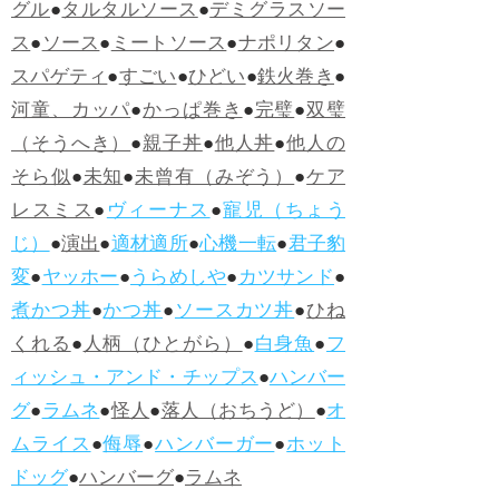
グル
●
タルタルソース
●
デミグラスソー
ス
●
ソース
●
ミートソース
●
ナポリタン
●
スパゲティ
●
すごい
●
ひどい
●
鉄火巻き
●
河童、カッパ
●
かっぱ巻き
●
完璧
●
双璧
（そうへき）
●
親子丼
●
他人丼
●
他人の
そら似
●
未知
●
未曾有（みぞう）
●
ケア
レスミス
●
ヴィーナス
●
寵児（ちょう
じ）
●
演出
●
適材適所
●
心機一転
●
君子豹
変
●
ヤッホー
●
うらめしや
●
カツサンド
●
煮かつ丼
●
かつ丼
●
ソースカツ丼
●
ひね
くれる
●
人柄（ひとがら）
●
白身魚
●
フ
ィッシュ・アンド・チップス
●
ハンバー
グ
●
ラムネ
●
怪人
●
落人（おちうど）
●
オ
ムライス
●
侮辱
●
ハンバーガー
●
ホット
ドッグ
●
ハンバーグ
●
ラムネ