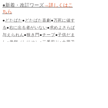
●新着・改訂ワーズ
→詳しくはこ
ちら
●
どたばた
●
どたばた喜劇
●
万死に値す
る
●
右に出る者がいない
●
求めよさらば
与えられん
●
狭き門
●
チープ
●
子供だま
し
●
老舗（しにせ）
●
二番煎じ
●
土用丑
の日
●
土用
●
自画自賛
●
手前味噌
●
ツケが
回ってくる
●
付け、ツケ
●
馬鹿に付ける
薬はない
●
チャラ男
●
チャラい
●
ちゃん
ぽん
●
ちゃらんぽらん
●
アフタヌーンテ
ィー
●
けだもの、獣
●
骨皮筋右衛門
●
下
手な鉄砲も数撃ちゃ当たる
●
死神
●
ケチ
ャップ
●
せんべい
●
おすそわけ
●
貧乏く
じ
●
貧乏暇無し
●
貧すれば鈍する
●
貧乏
神
●
七福神
●
中元
●
普通にうまい
●
通（つ