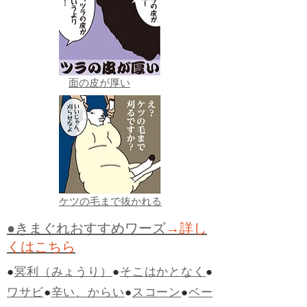
面の皮が厚い
ケツの毛まで抜かれる
●きまぐれおすすめワーズ
→詳し
くはこちら
●
冥利（みょうり）
●
そこはかとなく
●
ワサビ
●
辛い、からい
●
スコーン
●
ベー