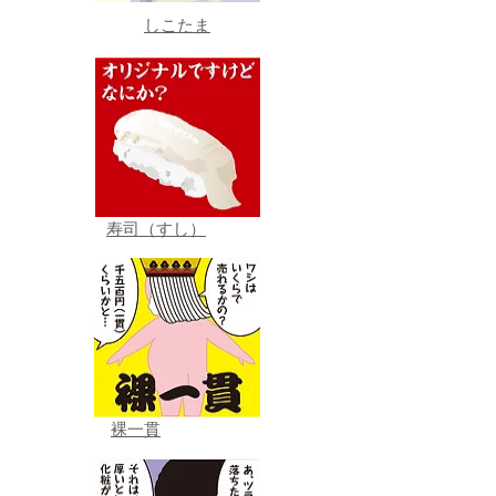
しこたま
寿司（すし）
裸一貫