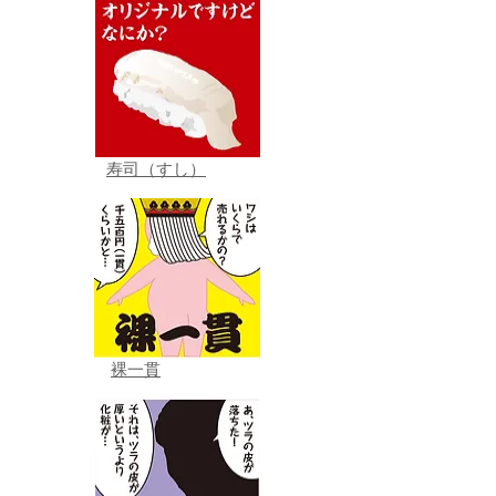
寿司（すし）
裸一貫