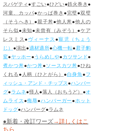
スパゲティ
●
すごい
●
ひどい
●
鉄火巻き
●
河童、カッパ
●
かっぱ巻き
●
完璧
●
双璧
（そうへき）
●
親子丼
●
他人丼
●
他人の
そら似
●
未知
●
未曾有（みぞう）
●
ケア
レスミス
●
ヴィーナス
●
寵児（ちょう
じ）
●
演出
●
適材適所
●
心機一転
●
君子豹
変
●
ヤッホー
●
うらめしや
●
カツサンド
●
煮かつ丼
●
かつ丼
●
ソースカツ丼
●
ひね
くれる
●
人柄（ひとがら）
●
白身魚
●
フ
ィッシュ・アンド・チップス
●
ハンバー
グ
●
ラムネ
●
怪人
●
落人（おちうど）
●
オ
ムライス
●
侮辱
●
ハンバーガー
●
ホット
ドッグ
●
ハンバーグ
●
ラムネ
●新着・改訂ワーズ
→詳しくはこ
ちら