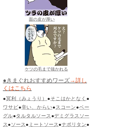
面の皮が厚い
ケツの毛まで抜かれる
●きまぐれおすすめワーズ
→詳し
くはこちら
●
冥利（みょうり）
●
そこはかとなく
●
ワサビ
●
辛い、からい
●
スコーン
●
ベー
グル
●
タルタルソース
●
デミグラスソー
ス
●
ソース
●
ミートソース
●
ナポリタン
●