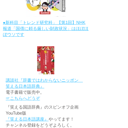
●新科目「トレンド研究科」【第1回】NHK
報道「国債に頼る厳しい財政状況」はほぼほ
ぼウソです
講談社『辞書ではわからないニッポン
笑える日本語辞典』
電子書籍で販売中。
☞こちらへどうぞ
『笑える国語辞典』のスピンオフ企画
YouTube版
『笑える日本語講座』
やってます！
チャンネル登録をどうぞよろしく。