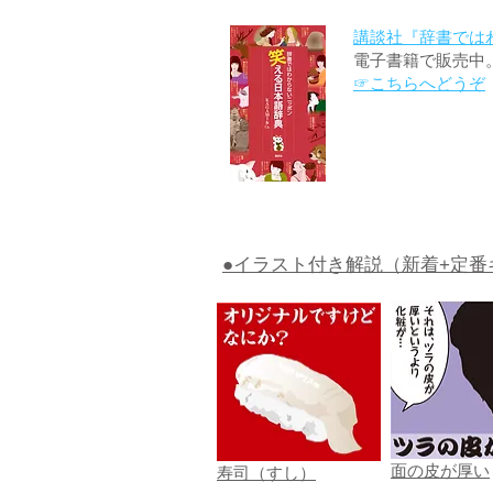
講談社『辞書では
電子書籍で販売中
☞こちらへどうぞ
●イラスト付き解説（新着+定番
面の皮が厚い
寿司（すし）