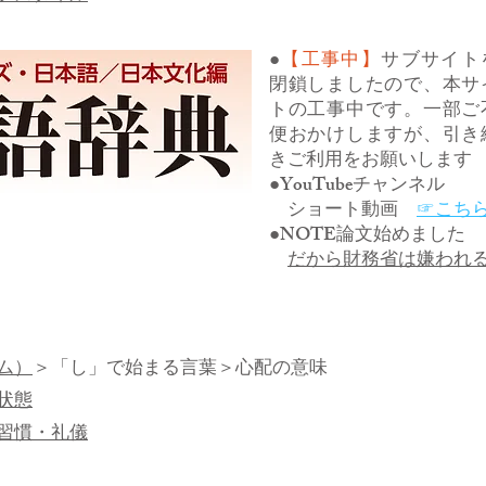
●
【工事中】
サブサイト
閉鎖しましたので、本サ
トの工事中です。一部ご
便おかけしますが、引き
きご利用をお願いします
●YouTubeチャンネル
ショート動画
☞こち
●NOTE論文始めました
だから財務省は嫌われ
ム）
＞
「し」で始まる言葉
＞心配の意味
状態
習慣・礼儀