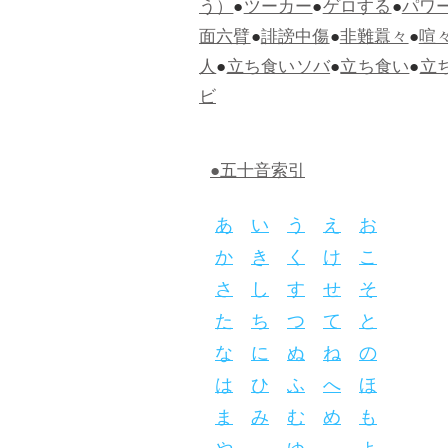
う）
●
ツーカー
●
ゲロする
●
パワ
面六臂
●
誹謗中傷
●
非難囂々
●
喧
人
●
立ち食いソバ
●
立ち食い
●
立
ビ
●五十音索引
あ
い
う
え
お
か
き
く
け
こ
さ
し
す
せ
そ
た
ち
つ
て
と
な
に
ぬ
ね
の
は
ひ
ふ
へ
ほ
ま
み
む
め
も