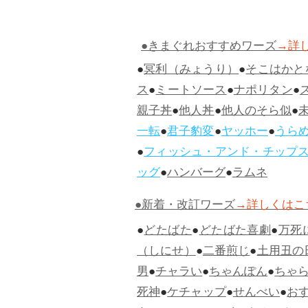
●きまぐれおすすめワーズ
→詳
●
冥利（みょうり）
●
そこはかと
ス
●
ミートソース
●
ナポリタン
●
親子丼
●
他人丼
●
他人のそら似
●
一転
●
君子豹変
●
ヤッホー
●
うら
●
フィッシュ・アンド・チップ
ッグ
●
ハンバーグ
●
ラムネ
●新着・改訂ワーズ
→詳しくはこ
●
どたばた
●
どたばた喜劇
●
万死
（しにせ）
●
二番煎じ
●
土用丑の
男
●
チャラい
●
ちゃんぽん
●
ちゃ
死神
●
ケチャップ
●
せんべい
●
お