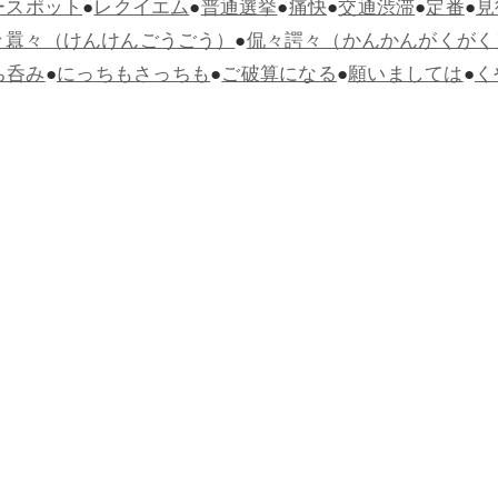
ースポット
●
レクイエム
●
普通選挙
●
痛快
●
交通渋滞
●
定番
●
見
々囂々（けんけんごうごう）
●
侃々諤々（かんかんがくがく
ち呑み
●
にっちもさっちも
●
ご破算になる
●
願いましては
●
く