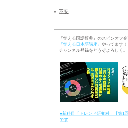
不安
『笑える国語辞典』のスピンオフ企画 
『笑える日本語講座』
やってます！
チャンネル登録をどうぞよろしく。
●新科目「トレンド研究科」【第1
です