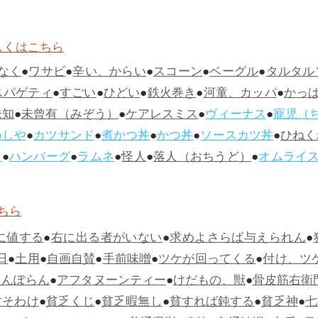
しくはこちら
なく
●
ワサビ
●
辛い、からい
●
スコーン
●
ベーグル
●
タルタル
スパゲティ
●
すごい
●
ひどい
●
鉄火巻き
●
河童、カッパ
●
かっ
未知
●
未曾有（みぞう）
●
ケアレスミス
●
ヴィーナス
●
寵児（
めしや
●
カツサンド
●
煮かつ丼
●
かつ丼
●
ソースカツ丼
●
ひねく
ス
●
ハンバーグ
●
ラムネ
●
怪人
●
落人（おちうど）
●
オムライ
ちら
に値する
●
右に出る者がいない
●
求めよさらば与えられん
●
日
●
土用
●
自画自賛
●
手前味噌
●
ツケが回ってくる
●
付け、ツ
らんぽらん
●
アフタヌーンティー
●
けだもの、獣
●
骨皮筋右衛
すそわけ
●
貧乏くじ
●
貧乏暇無し
●
貧すれば鈍する
●
貧乏神
●
七