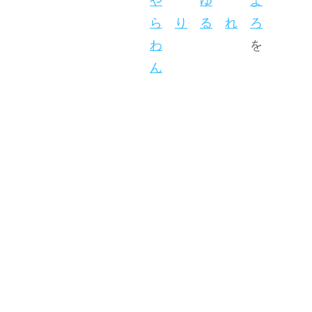
や
ゆ
よ
ら
り
る
れ
ろ
わ
を
ん