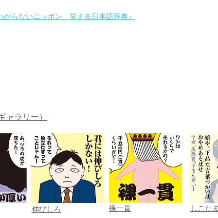
わからないニッポン 笑える日本語辞典』
。
ギャラリー）
裸一貫
しこた
伸びしろ