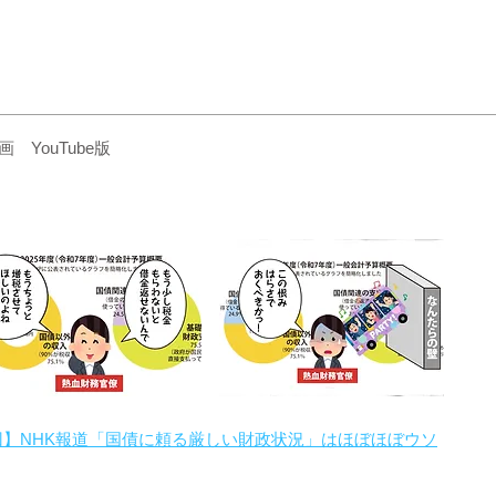
YouTube版
回】NHK報道「国債に頼る厳しい財政状況」はほぼほぼウソ