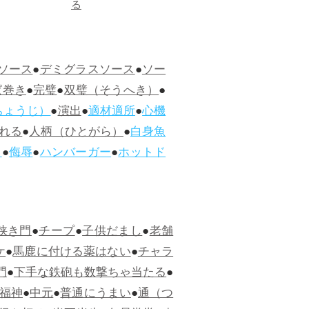
る
ソース
●
デミグラスソース
●
ソー
ぱ巻き
●
完璧
●
双璧（そうへき）
●
ちょうじ）
●
演出
●
適材適所
●
心機
れる
●
人柄（ひとがら）
●
白身魚
ス
●
侮辱
●
ハンバーガー
●
ホットド
狭き門
●
チープ
●
子供だまし
●
老舗
ケ
●
馬鹿に付ける薬はない
●
チャラ
門
●
下手な鉄砲も数撃ちゃ当たる
●
福神
●
中元
●
普通にうまい
●
通（つ