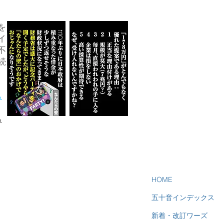
を
イ
不
続
ら
る
HOME
五十音インデックス
新着・改訂ワーズ