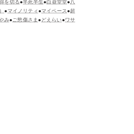
得を切る
●
半死半生
●
白昼堂堂
●
八
）
●
マイノリティ
●
マイペース
●
超
やみ
●
ご愁傷さま
●
どえらい
●
ワサ