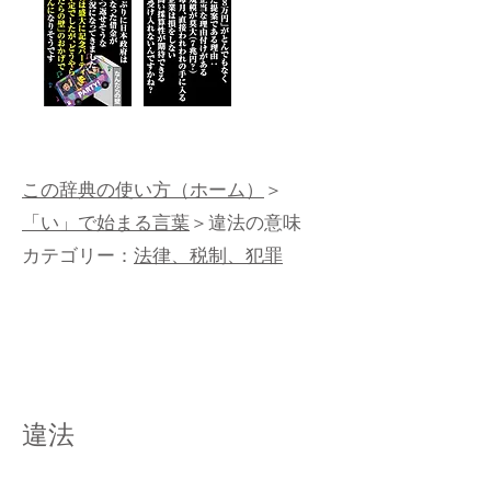
この辞典の使い方（ホーム）
＞
「い」で始まる言葉
＞違法の意味
カテゴリー：
法律、税制、犯罪
違法