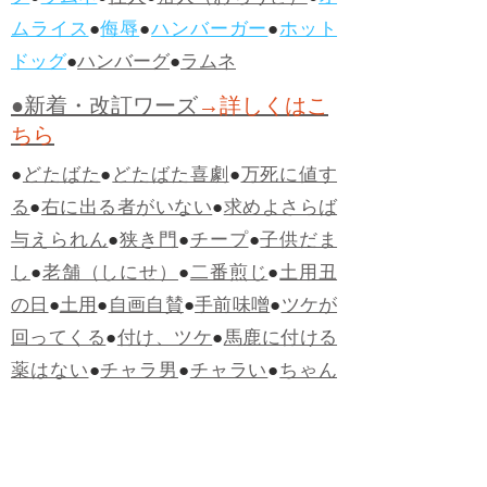
ムライス
●
侮辱
●
ハンバーガー
●
ホット
ドッグ
●
ハンバーグ
●
ラムネ
●新着・改訂ワーズ
→詳しくはこ
ちら
●
どたばた
●
どたばた喜劇
●
万死に値す
る
●
右に出る者がいない
●
求めよさらば
与えられん
●
狭き門
●
チープ
●
子供だま
し
●
老舗（しにせ）
●
二番煎じ
●
土用丑
の日
●
土用
●
自画自賛
●
手前味噌
●
ツケが
回ってくる
●
付け、ツケ
●
馬鹿に付ける
薬はない
●
チャラ男
●
チャラい
●
ちゃん
ぽん
●
ちゃらんぽらん
●
アフタヌーンテ
ィー
●
けだもの、獣
●
骨皮筋右衛門
●
下
手な鉄砲も数撃ちゃ当たる
●
死神
●
ケチ