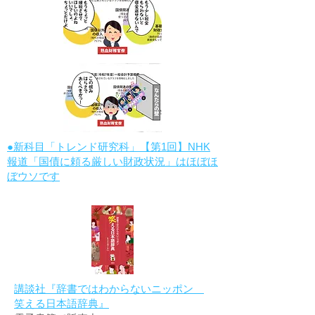
●新科目「トレンド研究科」【第1回】NHK
報道「国債に頼る厳しい財政状況」はほぼほ
ぼウソです
講談社『辞書ではわからないニッポン
笑える日本語辞典』