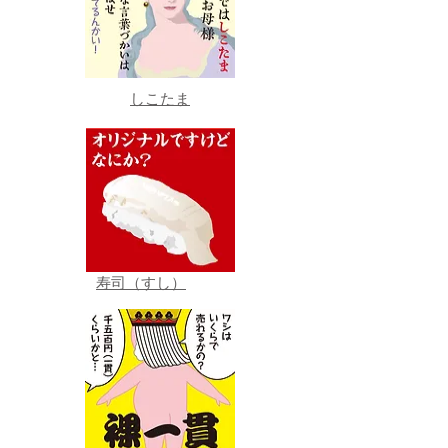
しこたま
寿司（すし）