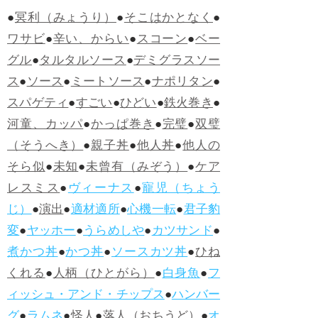
●
冥利（みょうり）
●
そこはかとなく
●
ワサビ
●
辛い、からい
●
スコーン
●
ベー
グル
●
タルタルソース
●
デミグラスソー
ス
●
ソース
●
ミートソース
●
ナポリタン
●
スパゲティ
●
すごい
●
ひどい
●
鉄火巻き
●
河童、カッパ
●
かっぱ巻き
●
完璧
●
双璧
（そうへき）
●
親子丼
●
他人丼
●
他人の
そら似
●
未知
●
未曾有（みぞう）
●
ケア
レスミス
●
ヴィーナス
●
寵児（ちょう
じ）
●
演出
●
適材適所
●
心機一転
●
君子豹
変
●
ヤッホー
●
うらめしや
●
カツサンド
●
煮かつ丼
●
かつ丼
●
ソースカツ丼
●
ひね
くれる
●
人柄（ひとがら）
●
白身魚
●
フ
ィッシュ・アンド・チップス
●
ハンバー
グ
●
ラムネ
●
怪人
●
落人（おちうど）
●
オ