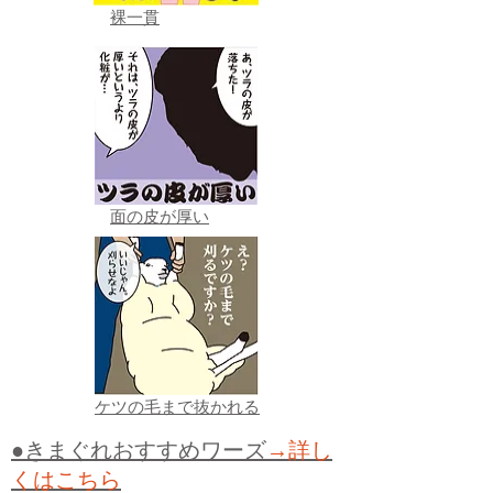
裸一貫
面の皮が厚い
ケツの毛まで抜かれる
●きまぐれおすすめワーズ
→詳し
くはこちら