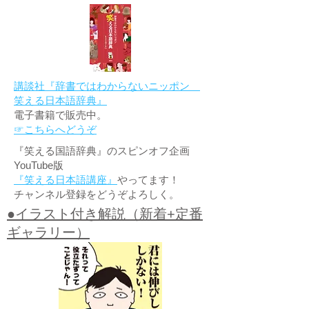
講談社『辞書ではわからないニッポン
笑える日本語辞典』
電子書籍で販売中。
☞こちらへどうぞ
『笑える国語辞典』のスピンオフ企画
YouTube版
『笑える日本語講座』
やってます！
チャンネル登録をどうぞよろしく。
●イラスト付き解説（新着+定番
ギャラリー）