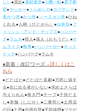
じ）
●
演出
●
適材適所
●
心機一転
●
君子豹
変
●
ヤッホー
●
うらめしや
●
カツサンド
●
煮かつ丼
●
かつ丼
●
ソースカツ丼
●
ひね
くれる
●
人柄（ひとがら）
●
白身魚
●
フ
ィッシュ・アンド・チップス
●
ハンバー
グ
●
ラムネ
●
怪人
●
落人（おちうど）
●
オ
ムライス
●
侮辱
●
ハンバーガー
●
ホット
ドッグ
●
ハンバーグ
●
ラムネ
●新着・改訂ワーズ
→詳しくはこ
ちら
●
どたばた
●
どたばた喜劇
●
万死に値す
る
●
右に出る者がいない
●
求めよさらば
与えられん
●
狭き門
●
チープ
●
子供だま
し
●
老舗（しにせ）
●
二番煎じ
●
土用丑
の日
●
土用
●
自画自賛
●
手前味噌
●
ツケが