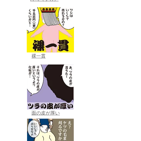
裸一貫
面の皮が厚い