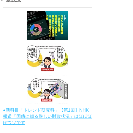
多数決
●新科目「トレンド研究科」【第1回】NHK
報道「国債に頼る厳しい財政状況」はほぼほ
ぼウソです