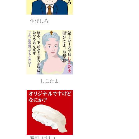
伸びしろ
しこたま
寿司（すし）