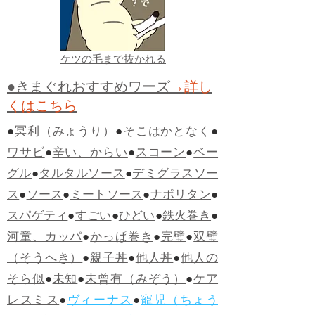
ケツの毛まで抜かれる
●きまぐれおすすめワーズ
→詳し
くはこちら
●
冥利（みょうり）
●
そこはかとなく
●
ワサビ
●
辛い、からい
●
スコーン
●
ベー
グル
●
タルタルソース
●
デミグラスソー
ス
●
ソース
●
ミートソース
●
ナポリタン
●
スパゲティ
●
すごい
●
ひどい
●
鉄火巻き
●
河童、カッパ
●
かっぱ巻き
●
完璧
●
双璧
（そうへき）
●
親子丼
●
他人丼
●
他人の
そら似
●
未知
●
未曾有（みぞう）
●
ケア
レスミス
●
ヴィーナス
●
寵児（ちょう