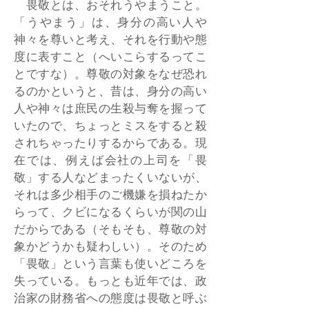
畏敬とは、おそれうやまうこと。
「うやまう」は、身分の高い人や
神々を尊いと考え、それを行動や態
度に表すこと（へいこらするってこ
とですな）。尊敬の対象をなぜ恐れ
るのかというと、昔は、身分の高い
人や神々は庶民の生殺与奪を握って
いたので、ちょっとミスをすると殺
されちゃったりするからである。現
在では、例えば会社の上司を「畏
敬」する人などまったくいないが、
それは多少相手のご機嫌を損ねたか
らって、クビになるくらいが関の山
だからである（そもそも、尊敬の対
象かどうかも疑わしい）。そのため
「畏敬」という言葉も使いどころを
失っている。もっとも近年では、政
治家の財務省への態度は畏敬と呼ぶ