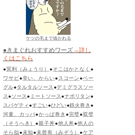
ケツの毛まで抜かれる
●きまぐれおすすめワーズ
→詳し
くはこちら
●
冥利（みょうり）
●
そこはかとなく
●
ワサビ
●
辛い、からい
●
スコーン
●
ベー
グル
●
タルタルソース
●
デミグラスソー
ス
●
ソース
●
ミートソース
●
ナポリタン
●
スパゲティ
●
すごい
●
ひどい
●
鉄火巻き
●
河童、カッパ
●
かっぱ巻き
●
完璧
●
双璧
（そうへき）
●
親子丼
●
他人丼
●
他人の
そら似
●
未知
●
未曾有（みぞう）
●
ケア