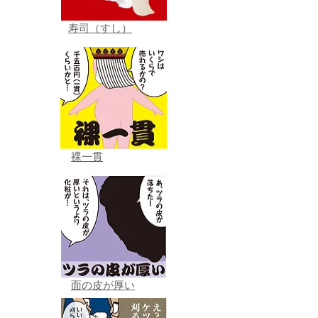
寿司（すし）
裸一貫
面の皮が厚い