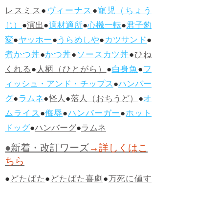
レスミス
●
ヴィーナス
●
寵児（ちょう
じ）
●
演出
●
適材適所
●
心機一転
●
君子豹
変
●
ヤッホー
●
うらめしや
●
カツサンド
●
煮かつ丼
●
かつ丼
●
ソースカツ丼
●
ひね
くれる
●
人柄（ひとがら）
●
白身魚
●
フ
ィッシュ・アンド・チップス
●
ハンバー
グ
●
ラムネ
●
怪人
●
落人（おちうど）
●
オ
ムライス
●
侮辱
●
ハンバーガー
●
ホット
ドッグ
●
ハンバーグ
●
ラムネ
●新着・改訂ワーズ
→詳しくはこ
ちら
●
どたばた
●
どたばた喜劇
●
万死に値す
る
●
右に出る者がいない
●
求めよさらば
与えられん
●
狭き門
●
チープ
●
子供だま