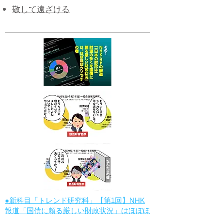
敬して遠ざける
●新科目「トレンド研究科」【第1回】NHK
報道「国債に頼る厳しい財政状況」はほぼほ