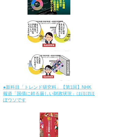
●新科目「トレンド研究科」【第1回】NHK
報道「国債に頼る厳しい財政状況」はほぼほ
ぼウソです