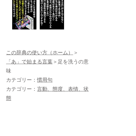
この辞典の使い方（ホーム）
＞
「あ」で始まる言葉
＞足を洗うの意
味
カテゴリー：
慣用句
カテゴリー：
言動、態度、表情、状
態