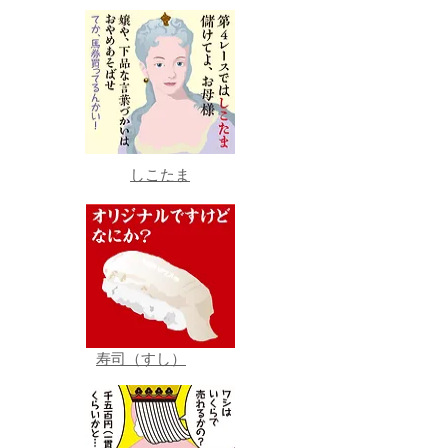
しこたま
寿司（すし）