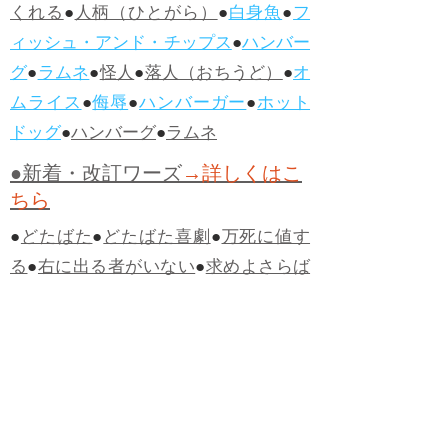
くれる
●
人柄（ひとがら）
●
白身魚
●
フ
ィッシュ・アンド・チップス
●
ハンバー
グ
●
ラムネ
●
怪人
●
落人（おちうど）
●
オ
ムライス
●
侮辱
●
ハンバーガー
●
ホット
ドッグ
●
ハンバーグ
●
ラムネ
●新着・改訂ワーズ
→詳しくはこ
ちら
●
どたばた
●
どたばた喜劇
●
万死に値す
る
●
右に出る者がいない
●
求めよさらば
与えられん
●
狭き門
●
チープ
●
子供だま
し
●
老舗（しにせ）
●
二番煎じ
●
土用丑
の日
●
土用
●
自画自賛
●
手前味噌
●
ツケが
回ってくる
●
付け、ツケ
●
馬鹿に付ける
薬はない
●
チャラ男
●
チャラい
●
ちゃん