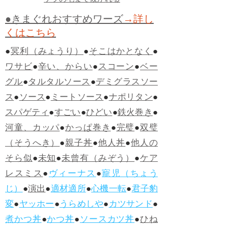
ケツの毛まで抜かれる
●きまぐれおすすめワーズ
→詳し
くはこちら
●
冥利（みょうり）
●
そこはかとなく
●
ワサビ
●
辛い、からい
●
スコーン
●
ベー
グル
●
タルタルソース
●
デミグラスソー
ス
●
ソース
●
ミートソース
●
ナポリタン
●
スパゲティ
●
すごい
●
ひどい
●
鉄火巻き
●
河童、カッパ
●
かっぱ巻き
●
完璧
●
双璧
（そうへき）
●
親子丼
●
他人丼
●
他人の
そら似
●
未知
●
未曾有（みぞう）
●
ケア
レスミス
●
ヴィーナス
●
寵児（ちょう
じ）
●
演出
●
適材適所
●
心機一転
●
君子豹
変
●
ヤッホー
●
うらめしや
●
カツサンド
●
煮かつ丼
●
かつ丼
●
ソースカツ丼
●
ひね