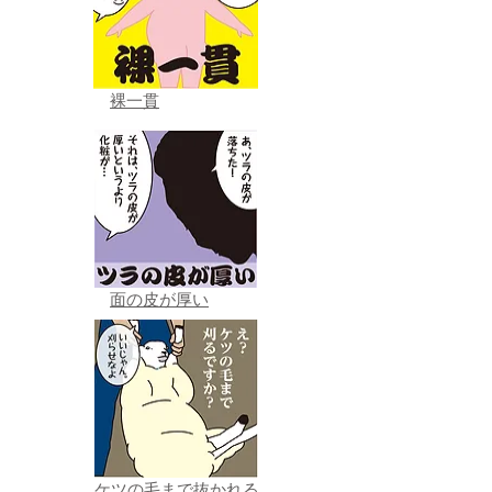
裸一貫
面の皮が厚い