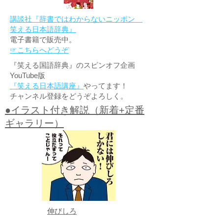
講談社『辞書ではわからないニッポン
笑える日本語辞典』
電子書籍で販売中。
☞こちらへどうぞ
『笑える国語辞典』のスピンオフ企画
YouTube版
『笑える日本語講座』
やってます！
チャンネル登録をどうぞよろしく。
●イラスト付き解説（新着+定番
ギャラリー）
伸びしろ