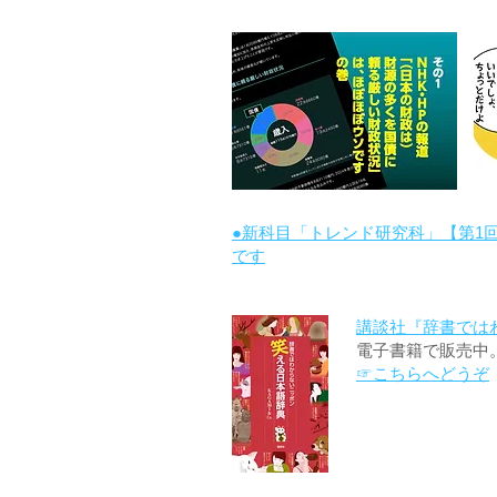
●新科目「トレンド研究科」【第1
です
講談社『辞書では
電子書籍で販売中
☞こちらへどうぞ