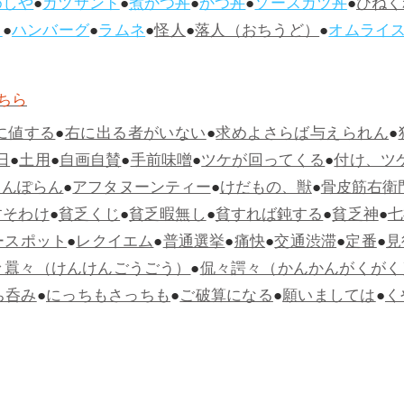
めしや
●
カツサンド
●
煮かつ丼
●
かつ丼
●
ソースカツ丼
●
ひねく
ス
●
ハンバーグ
●
ラムネ
●
怪人
●
落人（おちうど）
●
オムライ
ちら
に値する
●
右に出る者がいない
●
求めよさらば与えられん
●
日
●
土用
●
自画自賛
●
手前味噌
●
ツケが回ってくる
●
付け、ツ
らんぽらん
●
アフタヌーンティー
●
けだもの、獣
●
骨皮筋右衛
すそわけ
●
貧乏くじ
●
貧乏暇無し
●
貧すれば鈍する
●
貧乏神
●
七
ースポット
●
レクイエム
●
普通選挙
●
痛快
●
交通渋滞
●
定番
●
見
々囂々（けんけんごうごう）
●
侃々諤々（かんかんがくがく
ち呑み
●
にっちもさっちも
●
ご破算になる
●
願いましては
●
く