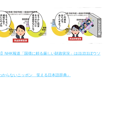
回】NHK報道「国債に頼る厳しい財政状況」はほぼほぼウソ
わからないニッポン 笑える日本語辞典』
。