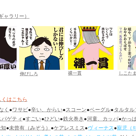
ギャラリー）
裸一貫
しこた
伸びしろ
しくはこちら
なく
●
ワサビ
●
辛い、からい
●
スコーン
●
ベーグル
●
タルタル
スパゲティ
●
すごい
●
ひどい
●
鉄火巻き
●
河童、カッパ
●
かっ
未知
●
未曾有（みぞう）
●
ケアレスミス
●
ヴィーナス
●
寵児（