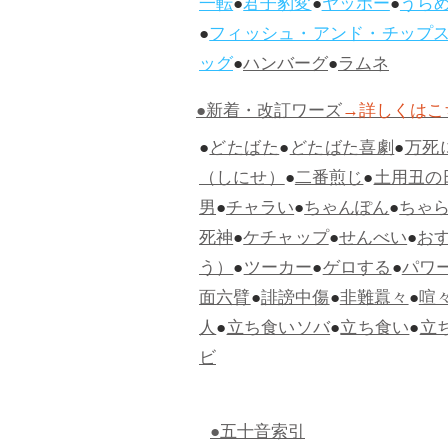
一転
●
君子豹変
●
ヤッホー
●
うら
●
フィッシュ・アンド・チップ
ッグ
●
ハンバーグ
●
ラムネ
●新着・改訂ワーズ
→詳しくはこ
●
どたばた
●
どたばた喜劇
●
万死
（しにせ）
●
二番煎じ
●
土用丑の
男
●
チャラい
●
ちゃんぽん
●
ちゃ
死神
●
ケチャップ
●
せんべい
●
お
う）
●
ツーカー
●
ゲロする
●
パワ
面六臂
●
誹謗中傷
●
非難囂々
●
喧
人
●
立ち食いソバ
●
立ち食い
●
立
ビ
●五十音索引