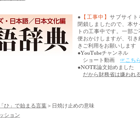
●
【工事中】
サブサイト
閉鎖しましたので、本サ
トの工事中です。一部ご
便おかけしますが、引き
きご利用をお願いします
●YouTubeチャンネル
ショート動画
☞こち
●NOTE論文始めました
だから財務省は嫌われ
「ひ」で始まる言葉
＞日焼け止めの意味
ッション