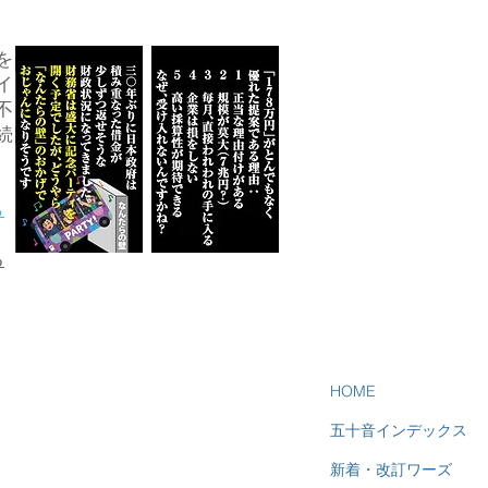
を
イ
不
続
ら
る
HOME
五十音インデックス
新着・改訂ワーズ