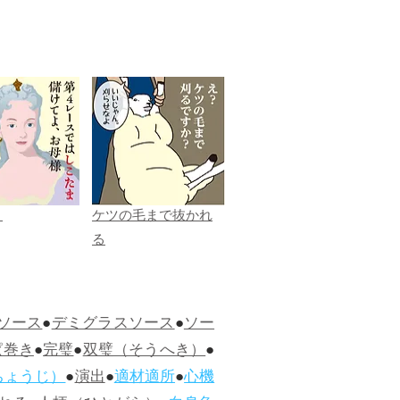
ま
ケツの毛まで抜かれ
る
ソース
●
デミグラスソース
●
ソー
ぱ巻き
●
完璧
●
双璧（そうへき）
●
ちょうじ）
●
演出
●
適材適所
●
心機