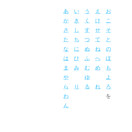
あ
い
う
え
お
か
き
く
け
こ
さ
し
す
せ
そ
た
ち
つ
て
と
な
に
ぬ
ね
の
は
ひ
ふ
へ
ほ
ま
み
む
め
も
や
ゆ
よ
ら
り
る
れ
ろ
わ
を
ん