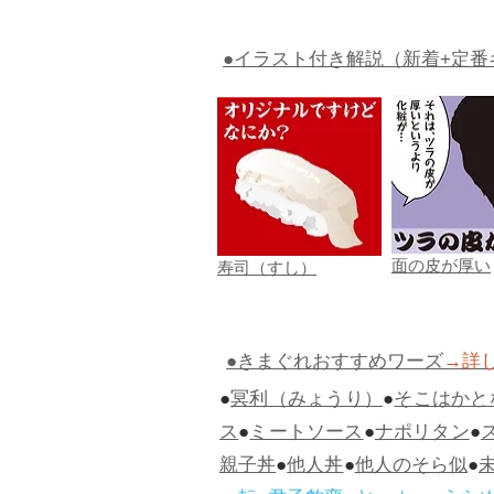
●イラスト付き解説（新着+定番
面の皮が厚い
寿司（すし）
●きまぐれおすすめワーズ
→詳
●
冥利（みょうり）
●
そこはかと
ス
●
ミートソース
●
ナポリタン
●
親子丼
●
他人丼
●
他人のそら似
●