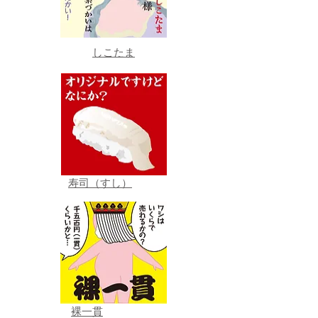
しこたま
寿司（すし）
裸一貫