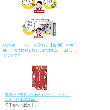
●新科目「トレンド研究科」【第1回】NHK
報道「国債に頼る厳しい財政状況」はほぼほ
ぼウソです
講談社『辞書ではわからないニッポン
笑える日本語辞典』
電子書籍で販売中。