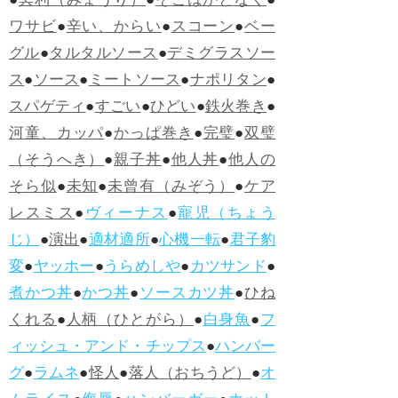
●
冥利（みょうり）
●
そこはかとなく
●
ワサビ
●
辛い、からい
●
スコーン
●
ベー
グル
●
タルタルソース
●
デミグラスソー
ス
●
ソース
●
ミートソース
●
ナポリタン
●
スパゲティ
●
すごい
●
ひどい
●
鉄火巻き
●
河童、カッパ
●
かっぱ巻き
●
完璧
●
双璧
（そうへき）
●
親子丼
●
他人丼
●
他人の
そら似
●
未知
●
未曾有（みぞう）
●
ケア
レスミス
●
ヴィーナス
●
寵児（ちょう
じ）
●
演出
●
適材適所
●
心機一転
●
君子豹
変
●
ヤッホー
●
うらめしや
●
カツサンド
●
煮かつ丼
●
かつ丼
●
ソースカツ丼
●
ひね
くれる
●
人柄（ひとがら）
●
白身魚
●
フ
ィッシュ・アンド・チップス
●
ハンバー
グ
●
ラムネ
●
怪人
●
落人（おちうど）
●
オ