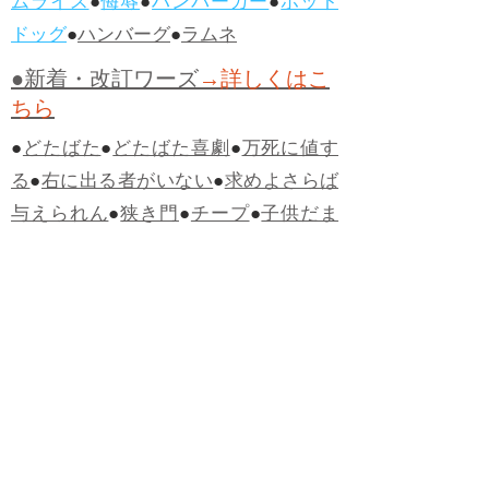
ムライス
●
侮辱
●
ハンバーガー
●
ホット
ドッグ
●
ハンバーグ
●
ラムネ
●新着・改訂ワーズ
→詳しくはこ
ちら
●
どたばた
●
どたばた喜劇
●
万死に値す
る
●
右に出る者がいない
●
求めよさらば
与えられん
●
狭き門
●
チープ
●
子供だま
し
●
老舗（しにせ）
●
二番煎じ
●
土用丑
の日
●
土用
●
自画自賛
●
手前味噌
●
ツケが
回ってくる
●
付け、ツケ
●
馬鹿に付ける
薬はない
●
チャラ男
●
チャラい
●
ちゃん
ぽん
●
ちゃらんぽらん
●
アフタヌーンテ
ィー
●
けだもの、獣
●
骨皮筋右衛門
●
下
手な鉄砲も数撃ちゃ当たる
●
死神
●
ケチ
ャップ
●
せんべい
●
おすそわけ
●
貧乏く