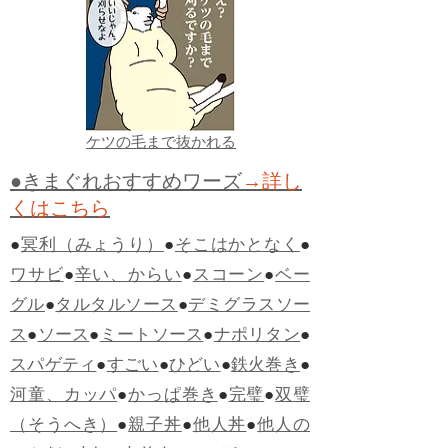
ケツの毛まで抜かれる
●きまぐれおすすめワーズ
→詳し
くはこちら
●
冥利（みょうり）
●
そこはかとなく
●
ワサビ
●
辛い、からい
●
スコーン
●
ベー
グル
●
タルタルソース
●
デミグラスソー
ス
●
ソース
●
ミートソース
●
ナポリタン
●
スパゲティ
●
すごい
●
ひどい
●
鉄火巻き
●
河童、カッパ
●
かっぱ巻き
●
完璧
●
双璧
（そうへき）
●
親子丼
●
他人丼
●
他人の