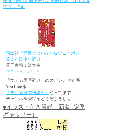
報道「国債に頼る厳しい財政状況」はほぼほ
ぼウソです
講談社『辞書ではわからないニッポン
笑える日本語辞典』
電子書籍で販売中。
☞こちらへどうぞ
『笑える国語辞典』のスピンオフ企画
YouTube版
『笑える日本語講座』
やってます！
チャンネル登録をどうぞよろしく。
●イラスト付き解説（新着+定番
ギャラリー）