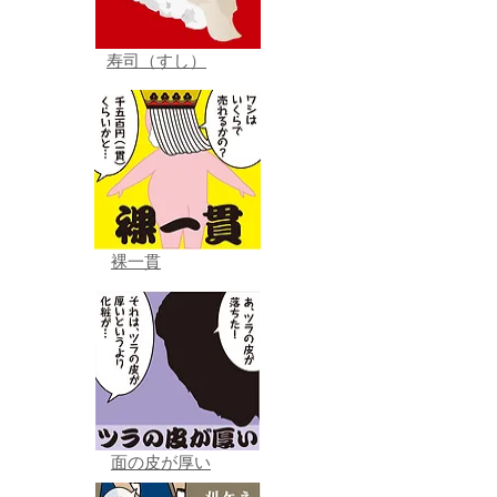
寿司（すし）
裸一貫
面の皮が厚い