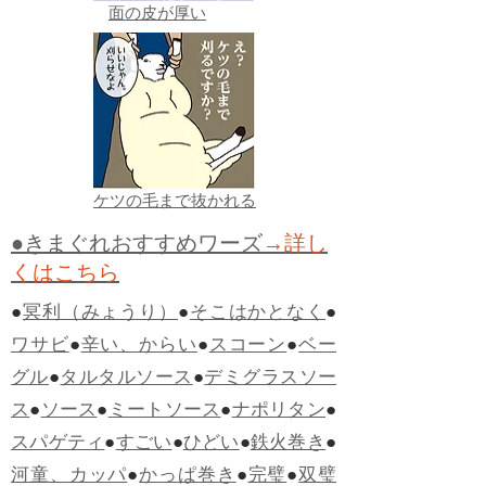
面の皮が厚い
ケツの毛まで抜かれる
●きまぐれおすすめワーズ
→詳し
くはこちら
●
冥利（みょうり）
●
そこはかとなく
●
ワサビ
●
辛い、からい
●
スコーン
●
ベー
グル
●
タルタルソース
●
デミグラスソー
ス
●
ソース
●
ミートソース
●
ナポリタン
●
スパゲティ
●
すごい
●
ひどい
●
鉄火巻き
●
河童、カッパ
●
かっぱ巻き
●
完璧
●
双璧