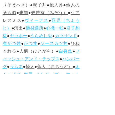
（そうへき）
●
親子丼
●
他人丼
●
他人の
そら似
●
未知
●
未曾有（みぞう）
●
ケア
レスミス
●
ヴィーナス
●
寵児（ちょう
じ）
●
演出
●
適材適所
●
心機一転
●
君子豹
変
●
ヤッホー
●
うらめしや
●
カツサンド
●
煮かつ丼
●
かつ丼
●
ソースカツ丼
●
ひね
くれる
●
人柄（ひとがら）
●
白身魚
●
フ
ィッシュ・アンド・チップス
●
ハンバー
グ
●
ラムネ
●
怪人
●
落人（おちうど）
●
オ
ムライス
●
侮辱
●
ハンバーガー
●
ホット
ドッグ
●
ハンバーグ
●
ラムネ
●新着・改訂ワーズ
→詳しくはこ
ちら
●
どたばた
●
どたばた喜劇
●
万死に値す