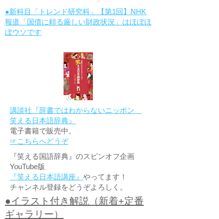
●新科目「トレンド研究科」【第1回】NHK
報道「国債に頼る厳しい財政状況」はほぼほ
ぼウソです
講談社『辞書ではわからないニッポン
笑える日本語辞典』
電子書籍で販売中。
☞こちらへどうぞ
『笑える国語辞典』のスピンオフ企画
YouTube版
『笑える日本語講座』
やってます！
チャンネル登録をどうぞよろしく。
●イラスト付き解説（新着+定番
ギャラリー）