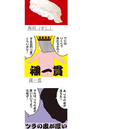
寿司（すし）
裸一貫