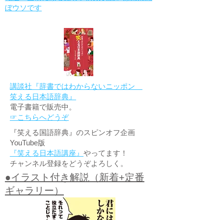
ぼウソです
講談社『辞書ではわからないニッポン
笑える日本語辞典』
電子書籍で販売中。
☞こちらへどうぞ
『笑える国語辞典』のスピンオフ企画
YouTube版
『笑える日本語講座』
やってます！
チャンネル登録をどうぞよろしく。
●イラスト付き解説（新着+定番
ギャラリー）