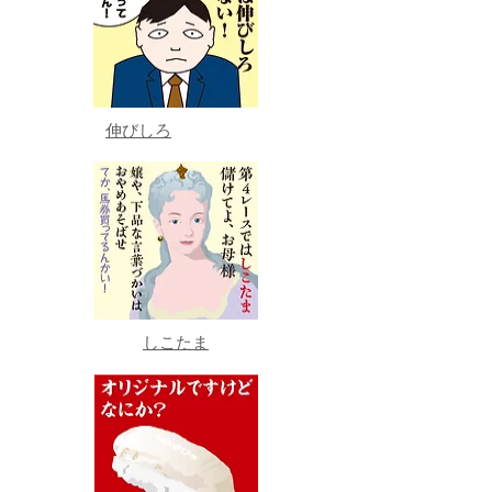
伸びしろ
しこたま