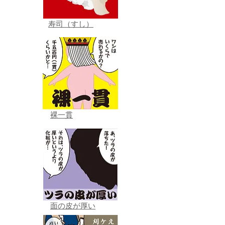
寿司（すし）
裸一貫
面の皮が厚い