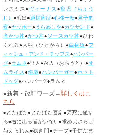
そら似
●
未知
●
未曾有（みぞう）
●
ケア
レスミス
●
ヴィーナス
●
寵児（ちょう
じ）
●
演出
●
適材適所
●
心機一転
●
君子豹
変
●
ヤッホー
●
うらめしや
●
カツサンド
●
煮かつ丼
●
かつ丼
●
ソースカツ丼
●
ひね
くれる
●
人柄（ひとがら）
●
白身魚
●
フ
ィッシュ・アンド・チップス
●
ハンバー
グ
●
ラムネ
●
怪人
●
落人（おちうど）
●
オ
ムライス
●
侮辱
●
ハンバーガー
●
ホット
ドッグ
●
ハンバーグ
●
ラムネ
●新着・改訂ワーズ
→詳しくはこ
ちら
●
どたばた
●
どたばた喜劇
●
万死に値す
る
●
右に出る者がいない
●
求めよさらば
与えられん
●
狭き門
●
チープ
●
子供だま