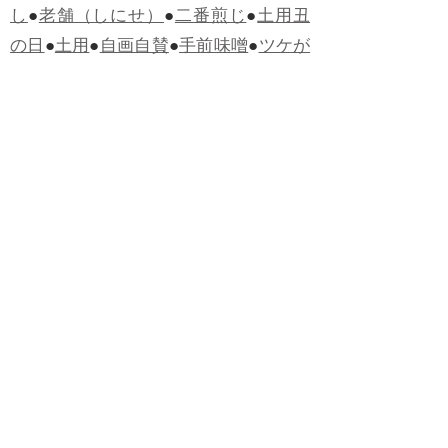
し
●
老舗（しにせ）
●
二番煎じ
●
土用丑
の日
●
土用
●
自画自賛
●
手前味噌
●
ツケが
回ってくる
●
付け、ツケ
●
馬鹿に付ける
薬はない
●
チャラ男
●
チャラい
●
ちゃん
ぽん
●
ちゃらんぽらん
●
アフタヌーンテ
ィー
●
けだもの、獣
●
骨皮筋右衛門
●
下
手な鉄砲も数撃ちゃ当たる
●
死神
●
ケチ
ャップ
●
せんべい
●
おすそわけ
●
貧乏く
じ
●
貧乏暇無し
●
貧すれば鈍する
●
貧乏
神
●
七福神
●
中元
●
普通にうまい
●
通（つ
う）
●
ツーカー
●
ゲロする
●
パワースポ
ット
●
レクイエム
●
普通選挙
●
痛快
●
交通
渋滞
●
定番
●
見得を切る
●
半死半生
●
白昼
堂堂
●
八面六臂
●
誹謗中傷
●
非難囂々
●
喧々囂々（けんけんごうごう）
●
侃々