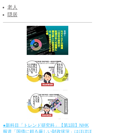
老人
隠居
●新科目「トレンド研究科」【第1回】NHK
報道「国債に頼る厳しい財政状況」はほぼほ