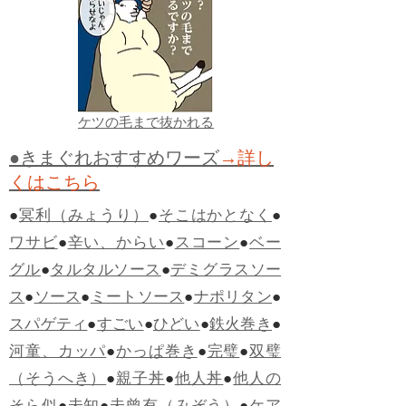
ケツの毛まで抜かれる
●きまぐれおすすめワーズ
→詳し
くはこちら
●
冥利（みょうり）
●
そこはかとなく
●
ワサビ
●
辛い、からい
●
スコーン
●
ベー
グル
●
タルタルソース
●
デミグラスソー
ス
●
ソース
●
ミートソース
●
ナポリタン
●
スパゲティ
●
すごい
●
ひどい
●
鉄火巻き
●
河童、カッパ
●
かっぱ巻き
●
完璧
●
双璧
（そうへき）
●
親子丼
●
他人丼
●
他人の