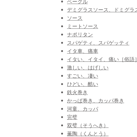
ベーグル
デミグラスソース、ドミグラ
ソース
ミートソース
ナポリタン
スパゲティ、スパゲッティ
イタ車、痛車
イタい、イタイ、痛い［俗語
激しい、はげしい
すごい、凄い
ひどい、酷い
鉄火巻き
かっぱ巻き、カッパ巻き
河童、カッパ
完璧
双璧（そうへき）
薫陶（くんとう）