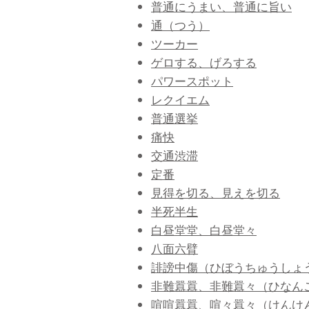
普通にうまい、普通に旨い
通（つう）
ツーカー
ゲロする、げろする
パワースポット
レクイエム
普通選挙
痛快
交通渋滞
定番
見得を切る、見えを切る
半死半生
白昼堂堂、白昼堂々
八面六臂
誹謗中傷（ひぼうちゅうしょ
非難囂囂、非難囂々（ひなん
喧喧囂囂、喧々囂々（けんけ