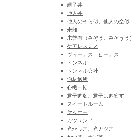
親子丼
他人丼
他人のそら似、他人の空似
未知
未曾有（みぞう、みぞうう）
ケアレスミス
ヴィーナス、ビーナス
トンネル
トンネル会社
適材適所
心機一転
君子豹変、君子は豹変す
スイートルーム
ヤッホー
カツサンド
煮かつ丼、煮カツ丼