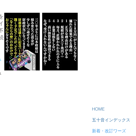
を
イ
不
続
ら
る
HOME
五十音インデックス
新着・改訂ワーズ