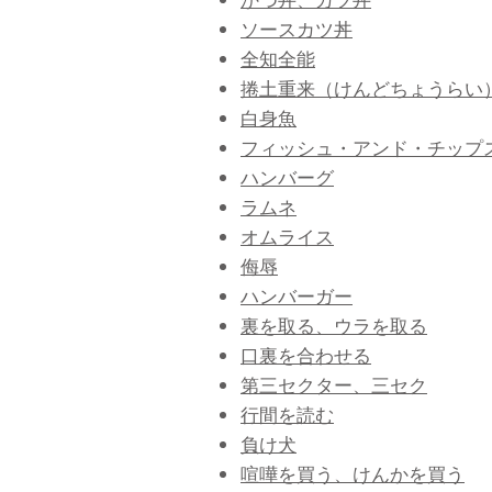
かつ丼、カツ丼
ソースカツ丼
全知全能
捲土重来（けんどちょうらい
白身魚
フィッシュ・アンド・チップ
ハンバーグ
ラムネ
オムライス
侮辱
ハンバーガー
裏を取る、ウラを取る
口裏を合わせる
第三セクター、三セク
行間を読む
負け犬
喧嘩を買う、けんかを買う