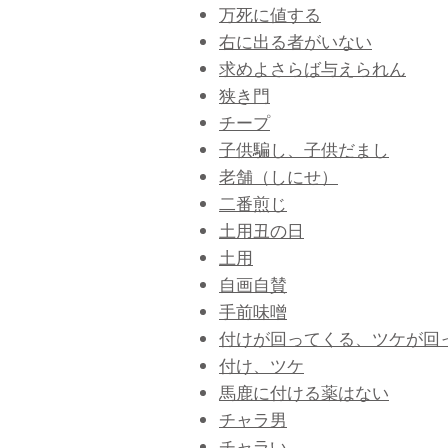
万死に値する
右に出る者がいない
求めよさらば与えられん
狭き門
チープ
子供騙し、子供だまし
老舗（しにせ）
二番煎じ
土用丑の日
土用
自画自賛
手前味噌
付けが回ってくる、ツケが回
付け、ツケ
馬鹿に付ける薬はない
チャラ男