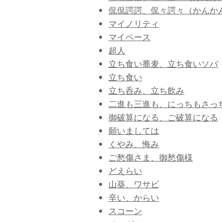
侃侃諤諤、侃々諤々（かんか
マイノリティ
マイペース
超人
立ち食い蕎麦、立ち食いソバ
立ち食い
立ち呑み、立ち飲み
二進も三進も、にっちもさっ
御破算になる、ご破算になる
願いましては
くやみ、悔み
ご愁傷さま、御愁傷様
どえらい
山葵、ワサビ
辛い、からい
スコーン