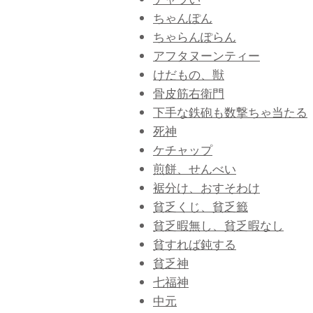
チャラい
ちゃんぽん
ちゃらんぽらん
アフタヌーンティー
けだもの、獣
骨皮筋右衛門
下手な鉄砲も数撃ちゃ当たる
死神
ケチャップ
煎餅、せんべい
裾分け、おすそわけ
貧乏くじ、貧乏籤
貧乏暇無し、貧乏暇なし
貧すれば鈍する
貧乏神
七福神
中元