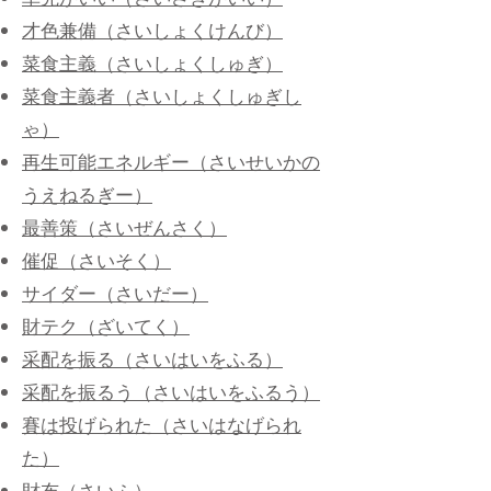
幸先がいい（さいさきがいい）
才色兼備（さいしょくけんび）
菜食主義（さいしょくしゅぎ）
菜食主義者（さいしょくしゅぎし
ゃ）
再生可能エネルギー（さいせいかの
うえねるぎー）
最善策（さいぜんさく）
催促（さいそく）
サイダー（さいだー）
財テク（ざいてく）
采配を振る（さいはいをふる）
采配を振るう（さいはいをふるう）
賽は投げられた（さいはなげられ
た）