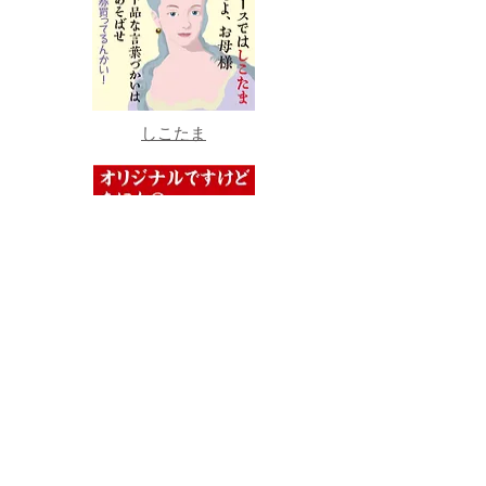
しこたま
寿司（すし）