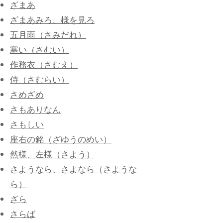
ざまあ
ざまあみろ、様を見ろ
五月雨（さみだれ）
寒い（さむい）
作務衣（さむえ）
侍（さむらい）
さめざめ
さもありなん
さもしい
座右の銘（ざゆうのめい）
然様、左様（さよう）
さようなら、さよなら（さような
ら）
ざら
さらば