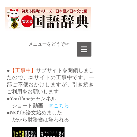
​メニューをどうぞ☞
●
【工事中】
サブサイトを閉鎖しまし
たので、本サイトの工事中です。一
部ご不便おかけしますが、引き続き
ご利用をお願いします
●YouTubeチャンネル
ショート動画
☞こちら
●NOTE論文始めました
だから財務省は嫌われる