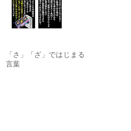
「さ」「ざ」ではじまる
言葉