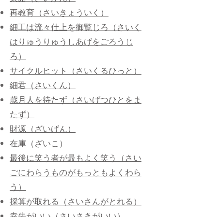
再教育（さいきょういく）
細工は流々仕上を御覧じろ（さいく
はりゅうりゅうしあげをごろうじ
ろ）
サイクルヒット（さいくるひっと）
細君（さいくん）
歳月人を待たず（さいげつひとをま
たず）
財源（ざいげん）
在庫（ざいこ）
最後に笑う者が最もよく笑う（さい
ごにわらうものがもっともよくわら
う）
採算が取れる（さいさんがとれる）