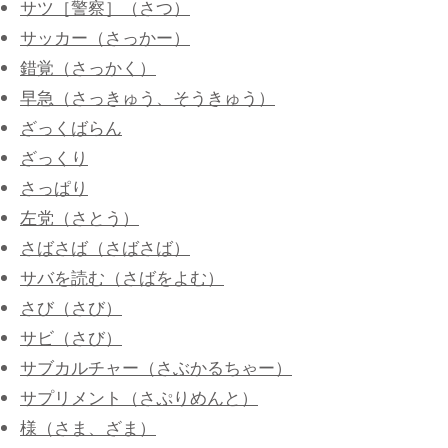
サツ［警察］（さつ）
サッカー（さっかー）
錯覚（さっかく）
早急（さっきゅう、そうきゅう）
ざっくばらん
ざっくり
さっぱり
左党（さとう）
さばさば（さばさば）
サバを読む（さばをよむ）
さび（さび）
サビ（さび）
サブカルチャー（さぶかるちゃー）
サプリメント（さぷりめんと）
様（さま、ざま）