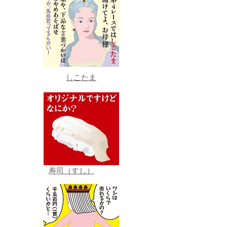
しこたま
寿司（すし）