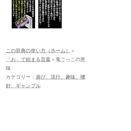
この辞典の使い方（ホーム）
＞
「お」で始まる言葉
＞鬼ごっこの意
味
カテゴリー：
遊び、流行、趣味、嗜
好、ギャンブル