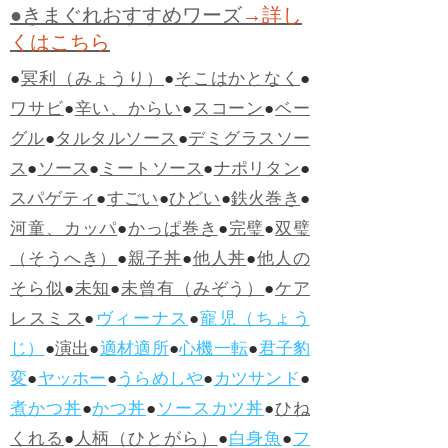
●きまぐれおすすめワーズ
→詳し
くはこちら
●
冥利（みょうり）
●
そこはかとなく
●
ワサビ
●
辛い、からい
●
スコーン
●
ベー
グル
●
タルタルソース
●
デミグラスソー
ス
●
ソース
●
ミートソース
●
ナポリタン
●
スパゲティ
●
すごい
●
ひどい
●
鉄火巻き
●
河童、カッパ
●
かっぱ巻き
●
完璧
●
双璧
（そうへき）
●
親子丼
●
他人丼
●
他人の
そら似
●
未知
●
未曾有（みぞう）
●
ケア
レスミス
●
ヴィーナス
●
寵児（ちょう
じ）
●
演出
●
適材適所
●
心機一転
●
君子豹
変
●
ヤッホー
●
うらめしや
●
カツサンド
●
煮かつ丼
●
かつ丼
●
ソースカツ丼
●
ひね
くれる
●
人柄（ひとがら）
●
白身魚
●
フ