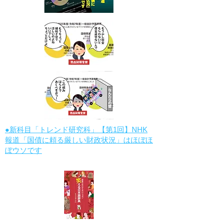
●新科目「トレンド研究科」【第1回】NHK
報道「国債に頼る厳しい財政状況」はほぼほ
ぼウソです