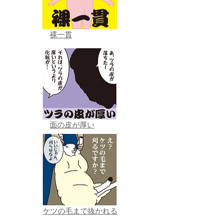
裸一貫
面の皮が厚い
ケツの毛まで抜かれる