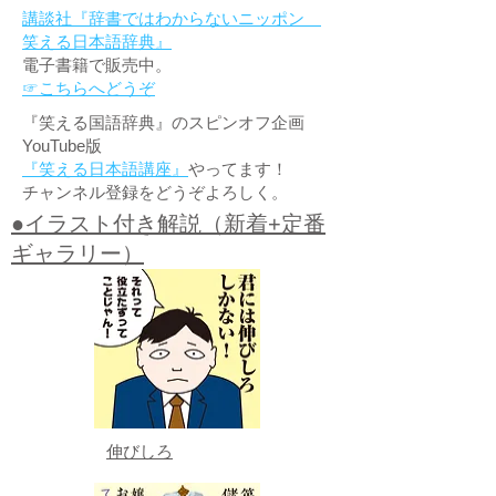
講談社『辞書ではわからないニッポン
笑える日本語辞典』
電子書籍で販売中。
☞こちらへどうぞ
『笑える国語辞典』のスピンオフ企画
YouTube版
『笑える日本語講座』
やってます！
チャンネル登録をどうぞよろしく。
●イラスト付き解説（新着+定番
ギャラリー）
伸びしろ