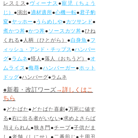
レスミス
●
ヴィーナス
●
寵児（ちょう
じ）
●
演出
●
適材適所
●
心機一転
●
君子豹
変
●
ヤッホー
●
うらめしや
●
カツサンド
●
煮かつ丼
●
かつ丼
●
ソースカツ丼
●
ひね
くれる
●
人柄（ひとがら）
●
白身魚
●
フ
ィッシュ・アンド・チップス
●
ハンバー
グ
●
ラムネ
●
怪人
●
落人（おちうど）
●
オ
ムライス
●
侮辱
●
ハンバーガー
●
ホット
ドッグ
●
ハンバーグ
●
ラムネ
●新着・改訂ワーズ
→詳しくはこ
ちら
●
どたばた
●
どたばた喜劇
●
万死に値す
る
●
右に出る者がいない
●
求めよさらば
与えられん
●
狭き門
●
チープ
●
子供だま
し
●
老舗（しにせ）
●
二番煎じ
●
土用丑