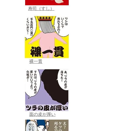
寿司（すし）
裸一貫
面の皮が厚い