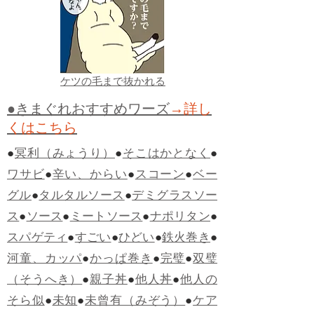
ケツの毛まで抜かれる
●きまぐれおすすめワーズ
→詳し
くはこちら
●
冥利（みょうり）
●
そこはかとなく
●
ワサビ
●
辛い、からい
●
スコーン
●
ベー
グル
●
タルタルソース
●
デミグラスソー
ス
●
ソース
●
ミートソース
●
ナポリタン
●
スパゲティ
●
すごい
●
ひどい
●
鉄火巻き
●
河童、カッパ
●
かっぱ巻き
●
完璧
●
双璧
（そうへき）
●
親子丼
●
他人丼
●
他人の
そら似
●
未知
●
未曾有（みぞう）
●
ケア