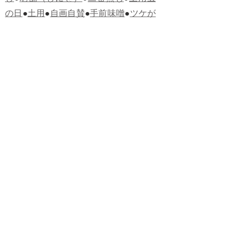
の日
●
土用
●
自画自賛
●
手前味噌
●
ツケが
回ってくる
●
付け、ツケ
●
馬鹿に付ける
薬はない
●
チャラ男
●
チャラい
●
ちゃん
ぽん
●
ちゃらんぽらん
●
アフタヌーンテ
ィー
●
けだもの、獣
●
骨皮筋右衛門
●
下
手な鉄砲も数撃ちゃ当たる
●
死神
●
ケチ
ャップ
●
せんべい
●
おすそわけ
●
貧乏く
じ
●
貧乏暇無し
●
貧すれば鈍する
●
貧乏
神
●
七福神
●
中元
●
普通にうまい
●
通（つ
う）
●
ツーカー
●
ゲロする
●
パワースポ
ット
●
レクイエム
●
普通選挙
●
痛快
●
交通
渋滞
●
定番
●
見得を切る
●
半死半生
●
白昼
堂堂
●
八面六臂
●
誹謗中傷
●
非難囂々
●
喧々囂々（けんけんごうごう）
●
侃々