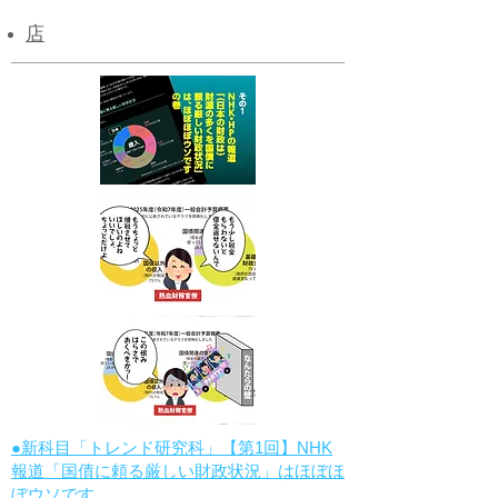
店
●新科目「トレンド研究科」【第1回】NHK
報道「国債に頼る厳しい財政状況」はほぼほ
ぼウソです