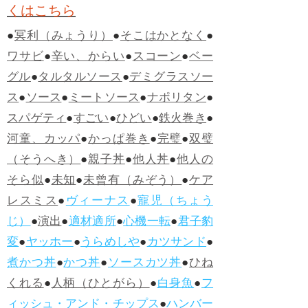
くはこちら
●
冥利（みょうり）
●
そこはかとなく
●
ワサビ
●
辛い、からい
●
スコーン
●
ベー
グル
●
タルタルソース
●
デミグラスソー
ス
●
ソース
●
ミートソース
●
ナポリタン
●
スパゲティ
●
すごい
●
ひどい
●
鉄火巻き
●
河童、カッパ
●
かっぱ巻き
●
完璧
●
双璧
（そうへき）
●
親子丼
●
他人丼
●
他人の
そら似
●
未知
●
未曾有（みぞう）
●
ケア
レスミス
●
ヴィーナス
●
寵児（ちょう
じ）
●
演出
●
適材適所
●
心機一転
●
君子豹
変
●
ヤッホー
●
うらめしや
●
カツサンド
●
煮かつ丼
●
かつ丼
●
ソースカツ丼
●
ひね
くれる
●
人柄（ひとがら）
●
白身魚
●
フ
ィッシュ・アンド・チップス
●
ハンバー