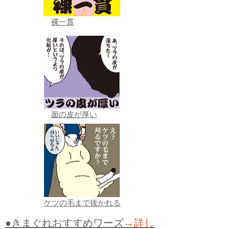
裸一貫
面の皮が厚い
ケツの毛まで抜かれる
●きまぐれおすすめワーズ
→詳し