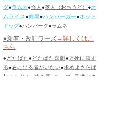
グ
●
ラムネ
●
怪人
●
落人（おちうど）
●
オ
ムライス
●
侮辱
●
ハンバーガー
●
ホット
ドッグ
●
ハンバーグ
●
ラムネ
●新着・改訂ワーズ
→詳しくはこ
ちら
●
どたばた
●
どたばた喜劇
●
万死に値す
る
●
右に出る者がいない
●
求めよさらば
与えられん
●
狭き門
●
チープ
●
子供だま
し
●
老舗（しにせ）
●
二番煎じ
●
土用丑
の日
●
土用
●
自画自賛
●
手前味噌
●
ツケが
回ってくる
●
付け、ツケ
●
馬鹿に付ける
薬はない
●
チャラ男
●
チャラい
●
ちゃん
ぽん
●
ちゃらんぽらん
●
アフタヌーンテ
ィー
●
けだもの、獣
●
骨皮筋右衛門
●
下