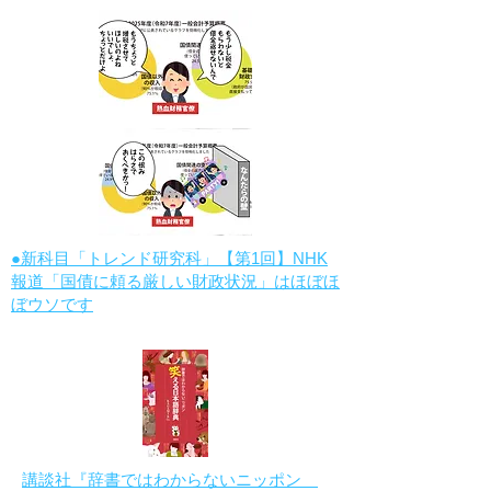
●新科目「トレンド研究科」【第1回】NHK
報道「国債に頼る厳しい財政状況」はほぼほ
ぼウソです
講談社『辞書ではわからないニッポン