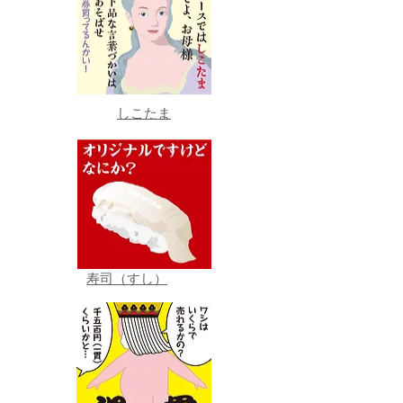
しこたま
寿司（すし）