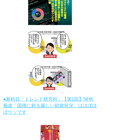
●新科目「トレンド研究科」【第1回】NHK
報道「国債に頼る厳しい財政状況」はほぼほ
ぼウソです