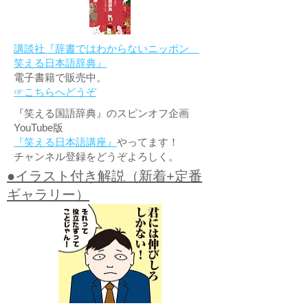
講談社『辞書ではわからないニッポン
笑える日本語辞典』
電子書籍で販売中。
☞こちらへどうぞ
『笑える国語辞典』のスピンオフ企画
YouTube版
『笑える日本語講座』
やってます！
チャンネル登録をどうぞよろしく。
●イラスト付き解説（新着+定番
ギャラリー）