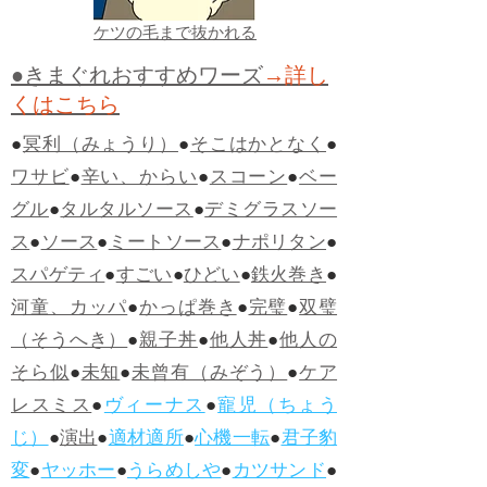
ケツの毛まで抜かれる
●きまぐれおすすめワーズ
→詳し
くはこちら
●
冥利（みょうり）
●
そこはかとなく
●
ワサビ
●
辛い、からい
●
スコーン
●
ベー
グル
●
タルタルソース
●
デミグラスソー
ス
●
ソース
●
ミートソース
●
ナポリタン
●
スパゲティ
●
すごい
●
ひどい
●
鉄火巻き
●
河童、カッパ
●
かっぱ巻き
●
完璧
●
双璧
（そうへき）
●
親子丼
●
他人丼
●
他人の
そら似
●
未知
●
未曾有（みぞう）
●
ケア
レスミス
●
ヴィーナス
●
寵児（ちょう
じ）
●
演出
●
適材適所
●
心機一転
●
君子豹
変
●
ヤッホー
●
うらめしや
●
カツサンド
●