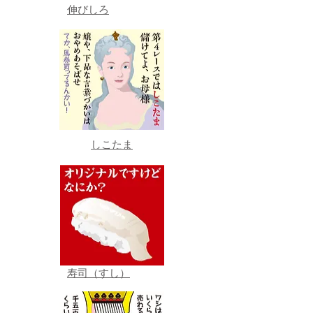
伸びしろ
しこたま
寿司（すし）