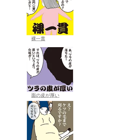
裸一貫
面の皮が厚い