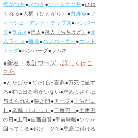
煮かつ丼
●
かつ丼
●
ソースカツ丼
●
ひね
くれる
●
人柄（ひとがら）
●
白身魚
●
フ
ィッシュ・アンド・チップス
●
ハンバー
グ
●
ラムネ
●
怪人
●
落人（おちうど）
●
オ
ムライス
●
侮辱
●
ハンバーガー
●
ホット
ドッグ
●
ハンバーグ
●
ラムネ
●新着・改訂ワーズ
→詳しくはこ
ちら
●
どたばた
●
どたばた喜劇
●
万死に値す
る
●
右に出る者がいない
●
求めよさらば
与えられん
●
狭き門
●
チープ
●
子供だま
し
●
老舗（しにせ）
●
二番煎じ
●
土用丑
の日
●
土用
●
自画自賛
●
手前味噌
●
ツケが
回ってくる
●
付け、ツケ
●
馬鹿に付ける